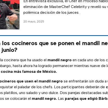
En entrevista exclusiva, el Chef en Proceso habl
eliminación de MasterChef Celebrity y reveló su v
polémica decisión de los jueces .
20 mayo, 2025
 los cocineros que se ponen el mandil ne
 junio?
la cocinera que ha usado el
mandil negro
en cada uno de los c
bargo, hasta ahora ha logrado permanecer mientras nueve de l
a cocina más famosa de México.
ocineros que usen el mandil negro
se enfrentarán sin duda a
quistar el paladar de los chefs. Los participantes deberán de
c
s platillos, uno salado y uno dulce. Dos parejas destacadas subi
ros se colocarán el
mandil negro.
Las
parejas que eligió Bárb