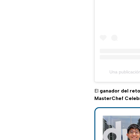
Una publicació
El
ganador del ret
MasterChef Celebr