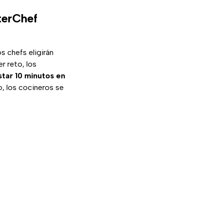
terChef
os chefs eligirán
er reto, los
star 10 minutos en
 los cocineros se