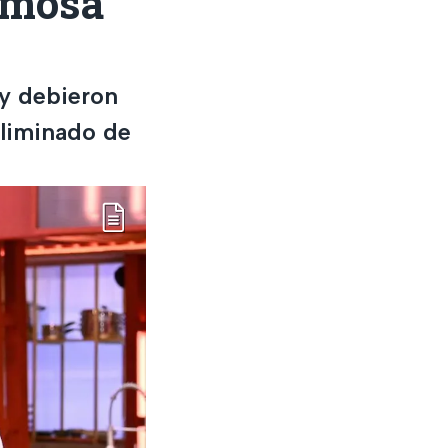
amosa
ty debieron
eliminado de