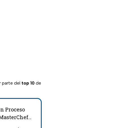
r parte del
top 10
de
en Proceso
 MasterChef