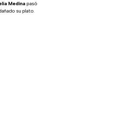
elia Medina
pasó
dañado su plato.