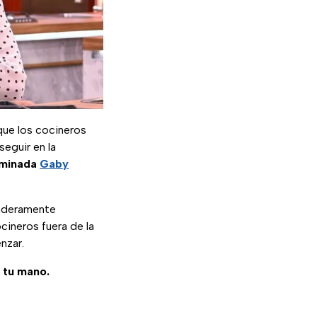
 que los cocineros
seguir en la
iminada
Gaby
aderamente
cineros fuera de la
nzar.
e tu mano.