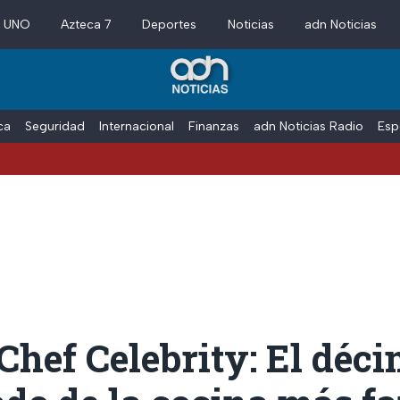
a UNO
Azteca 7
Deportes
Noticias
adn Noticias
ica
Seguridad
Internacional
Finanzas
adn Noticias Radio
Esp
hef Celebrity: El déc