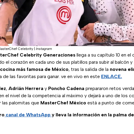
asterChef Celebrity
|
Instagram
terChef Celebrity Generaciones
llega a su capítulo 10 en el
 el corazón en cada uno de sus platillos para subir al balcón y 
 cocina más famosa de México
, tras la salida de la
novena el
na de las favoritas para ganar. ve en vivo en este
ENLACE.
lez
,
Adrián Herrera
y
Poncho Cadena
prepararon retos verd
n el nivel de la competencia al máximo y dejará a uno de los co
 las palomitas que
MasterChef México
está a punto de come
ro
canal de WhatsApp
y lleva la información en la palma d