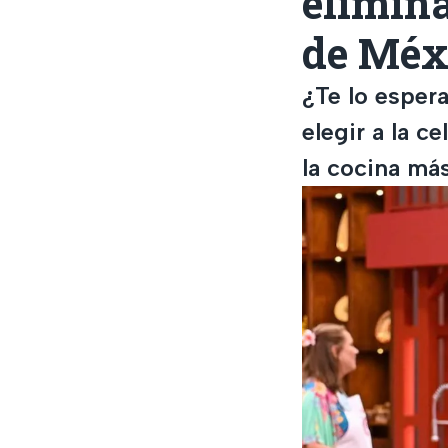
elimin
de Méxi
¿Te lo esper
elegir a la c
la cocina má