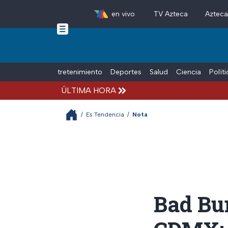
en vivo
TV Azteca
Aztec
Skip to main content
Tiempo Libre
Entretenimiento
Deportes
Salud
Ciencia
Polít
ÚLTIMA HORA
/
Es Tendencia
/
Nota
Bad Bu