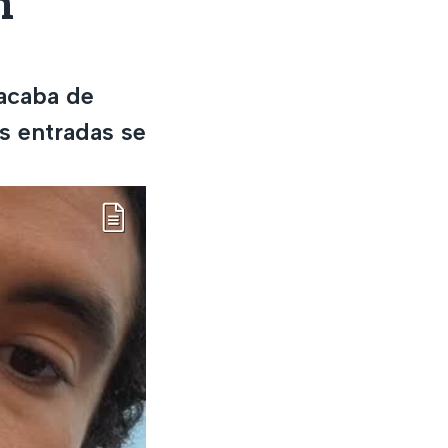
n
 acaba de
s entradas se