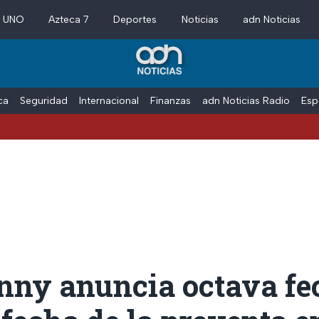
a UNO
Azteca 7
Deportes
Noticias
adn Noticias
ica
Seguridad
Internacional
Finanzas
adn Noticias Radio
Esp
nny anuncia octava fe