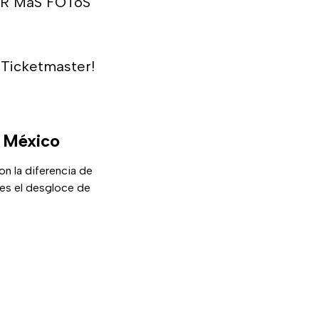
RAR MáS FOToS
 Ticketmaster!
n México
n la diferencia de
e es el desgloce de