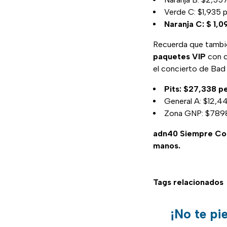
Verde C: $1,935 
Naranja C: $ 1,
Recuerda que tamb
paquetes VIP
con d
el concierto de Bad
Pits: $27,338 p
General A: $12,4
Zona GNP: $789
adn40 Siempre C
manos.
Tags relacionados
¡No te pi