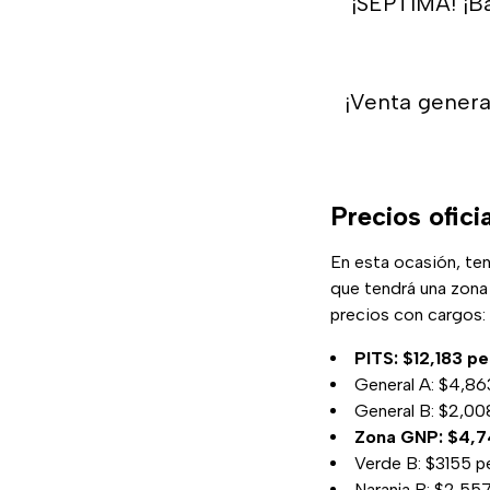
¡SÉPTIMA! ¡B
¡Venta genera
Precios ofic
En esta ocasión, te
que tendrá una zona 
precios con cargos:
PITS: $12,183 p
General A: $4,86
General B: $2,00
Zona GNP: $4,7
Verde B: $3155 p
Naranja B: $2,55