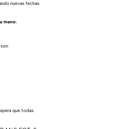
iando nuevas fechas.
tu mano.
 son:
espera que todas