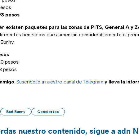
pesos
093 pesos
ién
existen paquetes para las zonas de PITS, General A y 
iferentes beneficios que aumentan considerablemente el preci
 Bunny:
esos
40 pesos
8 pesos
onmigo
.
Suscríbete a nuestro canal de Telegram
y lleva la info
Bad Bunny
Conciertos
erdas nuestro contenido, sigue a adn N