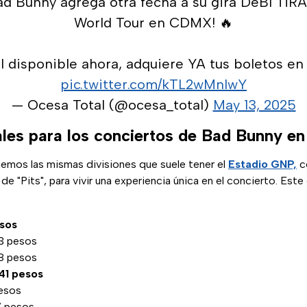
ad Bunny agrega otra fecha a su gira DeBÍ Ti
World Tour en CDMX! 🔥
l disponible ahora, adquiere YA tus boletos en
pic.twitter.com/kTL2wMnlwY
— Ocesa Total (@ocesa_total)
May 13, 2025
iales para los conciertos de Bad Bunny e
nemos las mismas divisiones que suele tener el
Estadio GNP,
co
de "Pits", para vivir una experiencia única en el concierto. Est
esos
3 pesos
8 pesos
41 pesos
esos
7 pesos