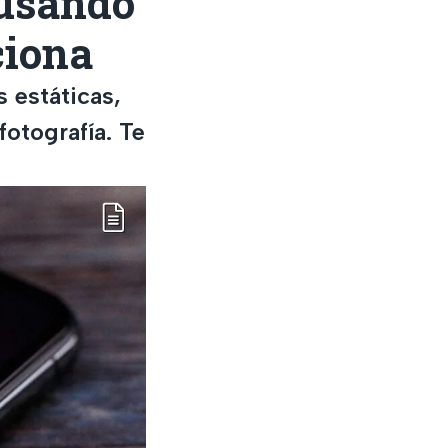
 usando
nciona
 estáticas,
fotografía. Te