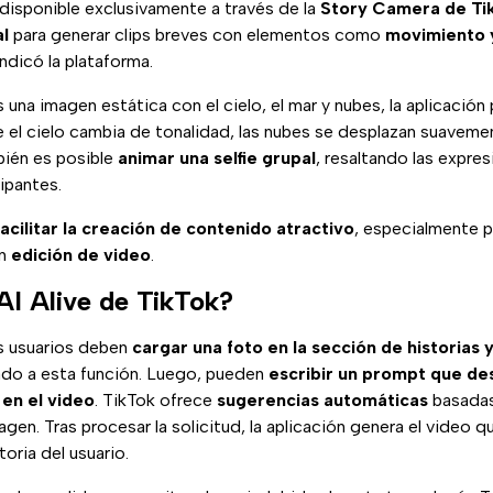
disponible exclusivamente a través de la
Story Camera de Ti
al
para generar clips breves con elementos como
movimiento y
indicó la plataforma.
s una imagen estática con el cielo, el mar y nubes, la aplicació
e el cielo cambia de tonalidad, las nubes se desplazan suavemen
bién es posible
animar una selfie grupal
, resaltando las expres
ipantes.
facilitar la
creación de contenido atractivo
, especialmente p
en
edición de video
.
I Alive de TikTok?
los usuarios deben
cargar una foto en la sección de historias 
do a esta función. Luego, pueden
escribir un prompt que des
en el video
. TikTok ofrece
sugerencias automáticas
basadas
gen. Tras procesar la solicitud, la aplicación genera el video 
oria del usuario.