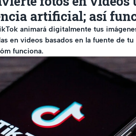
vierte fotos en videos
encia artificial; así fu
TikTok animará digitalmente tus imágenes
as en videos basados en la fuente de tu 
óm funciona.