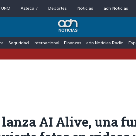
a UNO
Azteca 7
Deportes
Noticias
adn Noticias
ica
Seguridad
Internacional
Finanzas
adn Noticias Radio
Esp
lanza AI Alive, una f