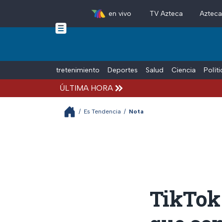
en vivo
TV Azteca
Aztec
Skip to main content
Tiempo Libre
Entretenimiento
Deportes
Salud
Ciencia
Polít
ÚLTIMA HORA
/
Es Tendencia
/
Nota
TikTok 