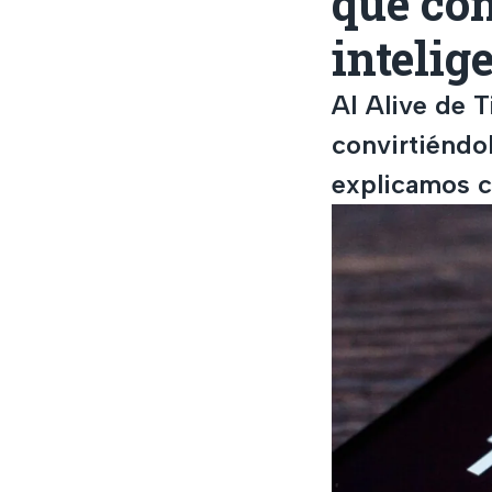
que con
intelig
AI Alive de 
convirtiéndol
explicamos c