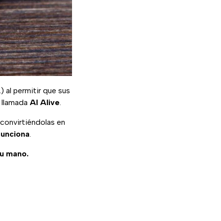
) al permitir que sus
s llamada
AI Alive
.
convirtiéndolas en
funciona
.
tu mano.