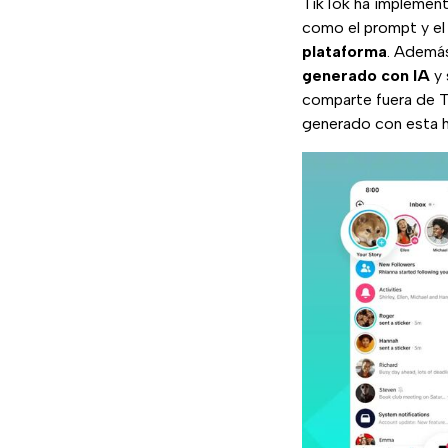
TikTok ha implementa
como el prompt y el
plataforma
. Ademá
generado con IA
y 
comparte fuera de T
generado con esta h