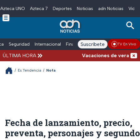
Azteca UNO
Azteca 7
Deportes
Noticias
adn Noticias
Video
Skip to main content
Suscríbete
ica
Seguridad
Internacional
Finanzas
adn Noticias Radio
Esp
TV En Vivo
ÚLTIMA HORA
Vacaciones de verano complic
/
Es Tendencia
/
Nota
Fecha de lanzamiento, precio,
preventa, personajes y segundo