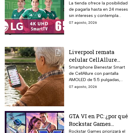
pulgadas UHD 4K con
La tienda ofrece la posibilidad
de pagarla hasta en 24 meses
funciones de
sin intereses y contempla
inteligencia artificial
devoluciones hasta 30 días
07 agosto, 2026
ThinQ
después de recibir el
producto.
Liverpool remata
celular CellAllure
Smart AMOLED 5.5
Smartphone Bienestar Smart
de CellAllure con pantalla
pulgadas con botón
AMOLED de 5.5 pulgadas,
SOS, ideal para adultos
sistema operativo Android 13
07 agosto, 2026
mayores: rebaja de 55%
con interfaz de letras y
y hasta 6 MSI
números grandes diseñada
específicamente para adultos
mayores, botón SOS físico
GTA VI en PC: ¿por qué
ubicado en la parte trasera
Rockstar Games
del equipo que activa llamada
automática al contacto de
decidió priorizar
Rockstar Games priorizará el