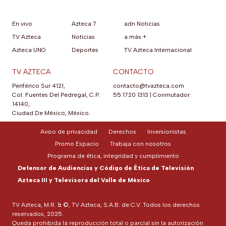
En vivo
Azteca 7
adn Noticias
TV Azteca
Noticias
a más +
Azteca UNO
Deportes
TV Azteca Internacional
TV AZTECA
CONTACTO
Periférico Sur 4121,
contacto@tvazteca.com
Col. Fuentes Del Pedregal, C.P.
55 1720 1313
|
Conmutador
14140,
Ciudad De México, México.
Aviso de privacidad
Derechos
Inversionistas
Promo Espacio
Trabaja con nosotros
Programa de ética, integridad y cumplimiento
Defensor de Audiencias y Código de Ética de Televisión
Azteca III y Televisora del Valle de México
TV Azteca, M.R. & ©, TV Azteca, S.A.B. de C.V. Todos los derechos
reservados, 2025.
Queda prohibida la reproducción total o parcial sin la autorización