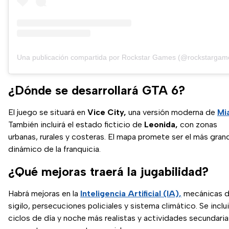
Una publicación compartida por Rockstar Games (@rockstargam
¿Dónde se desarrollará GTA 6?
El juego se situará en
Vice City,
una versión moderna de
Mi
También incluirá el estado ficticio de
Leonida,
con zonas
urbanas, rurales y costeras. El mapa promete ser el más gran
dinámico de la franquicia.
¿Qué mejoras traerá la jugabilidad?
Habrá mejoras en la
Inteligencia Artificial (IA),
mecánicas 
sigilo, persecuciones policiales y sistema climático. Se inclu
ciclos de día y noche más realistas y actividades secundaria