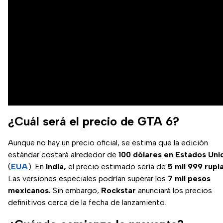
¿Cuál será el precio de GTA 6?
Aunque no hay un precio oficial, se estima que la edición
estándar costará alrededor de
100 dólares en Estados Uni
(
EUA
). En
India,
el precio estimado sería de
5 mil 999 rupia
Las versiones especiales podrían superar los
7 mil pesos
mexicanos.
Sin embargo,
Rockstar
anunciará los precios
definitivos cerca de la fecha de lanzamiento.