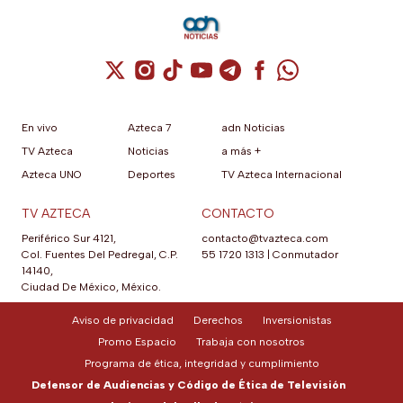
actualizaciones de sistema
operativo garantizadas y suite
completa de Galaxy AI con
inteligencia artificial integrada.
Cuenta de X / Twitter (se abre en una nuev
Cuenta de Instagram (se abre en una n
Cuenta de TikTok (se abre en una
Cuenta de YouTube (se abre 
Cuenta de Telegram (se a
Cuenta de Facebook 
Cuenta de Whats
En vivo
Azteca 7
adn Noticias
TV Azteca
Noticias
a más +
Azteca UNO
Deportes
TV Azteca Internacional
TV AZTECA
CONTACTO
Periférico Sur 4121,
contacto@tvazteca.com
Col. Fuentes Del Pedregal, C.P.
55 1720 1313
|
Conmutador
14140,
Ciudad De México, México.
Aviso de privacidad
Derechos
Inversionistas
Promo Espacio
Trabaja con nosotros
Programa de ética, integridad y cumplimiento
Defensor de Audiencias y Código de Ética de Televisión