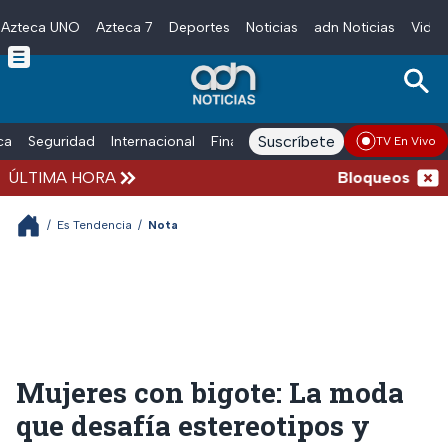
Azteca UNO
Azteca 7
Deportes
Noticias
adn Noticias
Video
Skip to main content
Suscríbete
ica
Seguridad
Internacional
Finanzas
adn Noticias Radio
Esp
TV En Vivo
ÚLTIMA HORA
Bloqueos y acci
/
Es Tendencia
/
Nota
Mujeres con bigote: La moda
que desafía estereotipos y