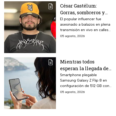
compatibilidad con concreto,
César Gastélum:
lámina galvanizada,
Gorras, sombreros y
fibrocemento y ladrillos,
además de fórmula libre de
las letras MZ, las
El popular influencer fue
asbesto y no inflamable.
asesinado a balazos en plena
pistas que investigan
transmisión en vivo en calles
tras el asesinato del
de Culiacán, Sinaloa.
05 agosto, 2026
influencer
Mientras todos
esperan la llegada del
nuevo celular
Smartphone plegable
Samsung Galaxy Z Flip 8 en
Samsung Z Flip8 de
configuración de 512 GB con
512GB, Liverpool
pantalla principal Dynamic
05 agosto, 2026
rebaja el valor de la
AMOLED 2X de 6.9 pulgadas,
preventa y ofrece
pantalla exterior Super
AMOLED de 4.1 pulgadas, 12
hasta 24 meses sin
GB de RAM, siete años de
intereses