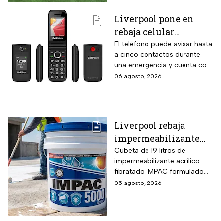
para el 25 de septiembre de
Liverpool pone en
2026.
rebaja celular
CellAllure Bienestar
El teléfono puede avisar hasta
a cinco contactos durante
para adultos mayores
una emergencia y cuenta con
con botón SOS y hasta
envío gratis a domicilio
06 agosto, 2026
6 MSI
Liverpool rebaja
impermeabilizante
fibratado IMPAC de 19
Cubeta de 19 litros de
impermeabilizante acrílico
litros y secado rápido
fibratado IMPAC formulado
de 4-6 horas con hasta
con base agua, resinas
05 agosto, 2026
13 MSI
acrílicas y fibras sintéticas
reforzantes que sustituyen la
tela de refuerzo tradicional,