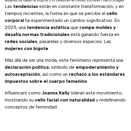
Mujeres se dejan el bigote y lo celebran en redes sociales
|
Getty Images
Las
tendencias
están en constante transformación, y en
tiempos recientes, la forma en que se percibe el
vello
corporal
ha experimentado un cambio significativo. En
2025, una
tendencia estética
que
rompe moldes y
desafía normas tradicionales
está ganando fuerza en
redes sociales
, pasarelas y diversos espacios: Las
mujeres con bigote
.
Más allá de ser una moda, este fenómeno representa una
declaración política
, símbolo de
empoderamiento y
autoaceptación
; así como un
rechazo a los estándares
impuestos sobre el cuerpo femenino
.
Influencers como
Joanna Kelly
lideran este movimiento,
mostrando su
vello facial con naturalidad
y redefiniendo
conceptos de feminidad.