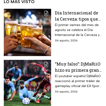
LO MÁS VISTO
Día Internacional de
la Cerveza: tipos que
hay con base en su
El primer viernes del mes de
agosto se celebra el Día
sabor y fermentación
Internacional de la Cerveza y
si quieres celebrarlo
06 agosto, 2026
tomándote una, te contamos
los tipos que hay y sus
características.
“Muy falso”: DjMaRiiO
hizo su primera gran
crítica al gameplay
El youtuber español DjMaRiiO
reaccionó al primer tráiler de
del EA Sports FC 27
gameplay oficial del EA Sports
FC 27 y remarcó algunas
06 agosto, 2026
correcciones para la nueva
entrega del videojuego con
lanzamiento programado