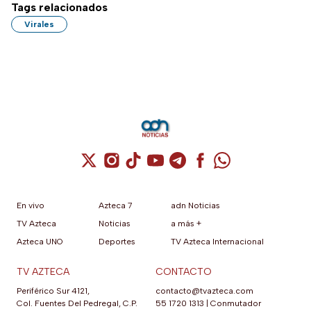
Tags relacionados
Virales
Cuenta de X / Twitter (se abre en una nuev
Cuenta de Instagram (se abre en una n
Cuenta de TikTok (se abre en una
Cuenta de YouTube (se abre 
Cuenta de Telegram (se a
Cuenta de Facebook 
Cuenta de Whats
En vivo
Azteca 7
adn Noticias
TV Azteca
Noticias
a más +
Azteca UNO
Deportes
TV Azteca Internacional
TV AZTECA
CONTACTO
Periférico Sur 4121,
contacto@tvazteca.com
Col. Fuentes Del Pedregal, C.P.
55 1720 1313
|
Conmutador