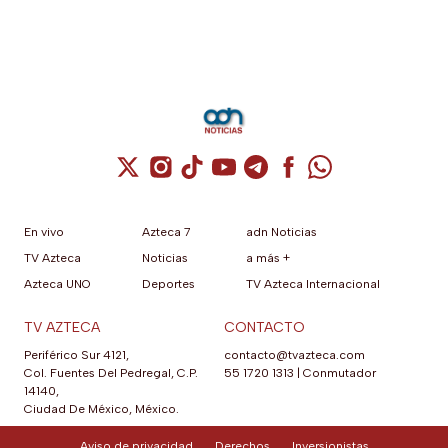
Cuenta de X / Twitter (se abre en una nuev
Cuenta de Instagram (se abre en una n
Cuenta de TikTok (se abre en una
Cuenta de YouTube (se abre 
Cuenta de Telegram (se a
Cuenta de Facebook 
Cuenta de Whats
En vivo
Azteca 7
adn Noticias
TV Azteca
Noticias
a más +
Azteca UNO
Deportes
TV Azteca Internacional
TV AZTECA
CONTACTO
Periférico Sur 4121,
contacto@tvazteca.com
Col. Fuentes Del Pedregal, C.P.
55 1720 1313
|
Conmutador
14140,
Ciudad De México, México.
Aviso de privacidad
Derechos
Inversionistas