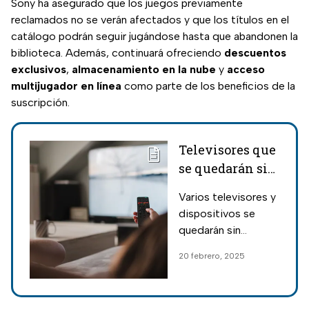
Sony ha asegurado que los juegos previamente
reclamados no se verán afectados y que los títulos en el
catálogo podrán seguir jugándose hasta que abandonen la
biblioteca. Además, continuará ofreciendo
descuentos
exclusivos
,
almacenamiento en la nube
y
acceso
multijugador
en
línea
como parte de los beneficios de la
suscripción.
Televisores que
se quedarán sin
Netflix en 2025:
Varios televisores y
Estos son los
dispositivos se
modelos
quedarán sin
afectados
acceso a Netflix en
20 febrero, 2025
2025; descubre qué
modelos se verán
afectados y cómo