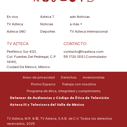
En vivo
Azteca 7
adn Noticias
TV Azteca
Noticias
a más +
Azteca UNO
Deportes
TV Azteca Internacional
TV AZTECA
CONTACTO
Periférico Sur 4121,
contacto@tvazteca.com
Col. Fuentes Del Pedregal, C.P.
55 1720 1313
|
Conmutador
14140,
Ciudad De México, México.
Aviso de privacidad
Derechos
Inversionistas
Promo Espacio
Trabaja con nosotros
Programa de ética, integridad y cumplimiento
Defensor de Audiencias y Código de Ética de Televisión
Azteca III y Televisora del Valle de México
TV Azteca, M.R. & ©, TV Azteca, S.A.B. de C.V. Todos los derechos
reservados, 2025.