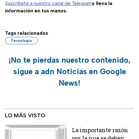
seguir teniendo el
Suscríbete a nuestro canal de Telegram
y lleva la
servicio.
información en tus manos.
Tags relacionados
Tecnología
¡No te pierdas nuestro contenido,
sigue a adn Noticias en Google
News!
LO MÁS VISTO
La importante razón
por la que se deben