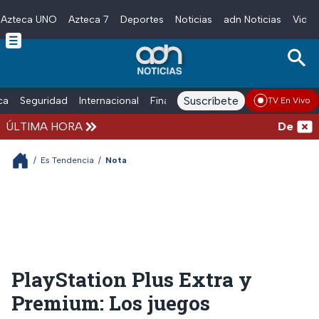
Azteca UNO
Azteca 7
Deportes
Noticias
adn Noticias
Video
Skip to main content
Suscríbete
ica
Seguridad
Internacional
Finanzas
adn Noticias Radio
Esp
TV En Vivo
ÚLTIMA HORA
Detienen 
/
Es Tendencia
/
Nota
PlayStation Plus Extra y
Premium: Los juegos