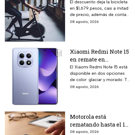
con monitoreo de
El descuento deja la bicicleta
en $1,679 pesos, casi a mitad
velocidad, calorías y
de precio, además de contar
pulso, ideal para hacer
el beneficio de meses sin
08 agosto, 2026
cardio en casa
intereses
Xiaomi Redmi Note 15
en remate en
Liverpool: 256 GB de
El Xiaomi Redmi Note 15 está
disponible en dos opciones
almacenamiento,
de color: glaciar y morado. Te
cámara de 108 MP y
contamos todos los detalles
08 agosto, 2026
carga rápida
de la promoción.
Motorola está
rematando hasta el 19
de agosto el celular
08 agosto, 2026