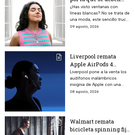
pintar líneas blancas
¿Has visto ventanas con
líneas blancas? No se trata de
en las ventanas
una moda, este sencillo truco
puede ayudar a salvar vidas,
09 agosto, 2026
te contamos.
Liverpool remata
Apple AirPods 4
inalámbricos con 20%
Liverpool pone a la venta los
audífonos inalámbricos
descuento y hasta 16
insignia de Apple con una
MSI
rebaja considerable y
08 agosto, 2026
opciones de pago diferido
para todo México.
Walmart remata
bicicleta spinning fija