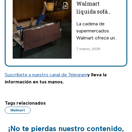
Walmart
líquida sofá
cama plegable
La cadena de
ideal para
supermercados
visitas y
Walmart ofrece un
matrimonial
sofá cama plegable
7 marzo, 2025
a un precio
reducido; con funda
removible, es ideal
para visitas o
Suscríbete a nuestro canal de Telegram
y lleva la
espacios pequeños.
información en tus manos.
Tags relacionados
Walmart
¡No te pierdas nuestro contenido,