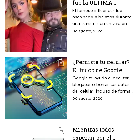
fue la ÚLTIMA
reducción del paso de ruidos
exteriores y aplicación directa
publicación del
El famoso influencer fue
mediante cepillo de ixtle sin
asesinado a balazos durante
influencer en redes
necesidad de tela de refuerzo
una transmisión en vivo en
sociales: “La cita
adicional.
calles del municipio de
06 agosto, 2026
fresita” | VIDEO
Culiacán en Sinaloa.
¿Perdiste tu celular?
El truco de Google
para localizarlo y
Google te ayuda a localizar,
bloquear o borrar tus datos
proteger tus datos
del celular, incluso de forma
remota; debes tener activada
06 agosto, 2026
esta función para proteger tu
información antes de que sea
tarde.
Mientras todos
esperan por el