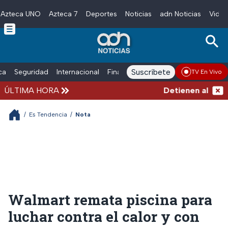
Azteca UNO
Azteca 7
Deportes
Noticias
adn Noticias
Video
Skip to main content
Suscríbete
ica
Seguridad
Internacional
Finanzas
adn Noticias Radio
Esp
TV En Vivo
ÚLTIMA HORA
Detienen al exgob
/
Es Tendencia
/
Nota
Walmart remata piscina para
luchar contra el calor y con