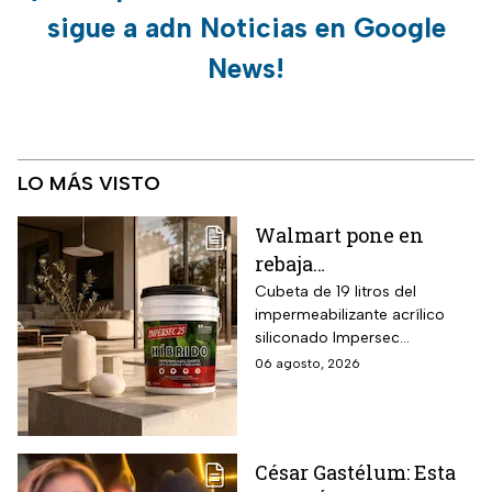
sigue a adn Noticias en Google
News!
LO MÁS VISTO
Walmart pone en
rebaja
impermeabilizante
Cubeta de 19 litros del
impermeabilizante acrílico
ecológico Impersec 10
siliconado Impersec
años con caucho
formulado con hasta 60 por
06 agosto, 2026
reciclado de 19 litros
ciento de caucho reciclado
para la temporada de
de llantas, vida útil
garantizada hasta 10 años,
lluvias
propiedades aislantes
César Gastélum: Esta
térmicas frente al frío y calor,