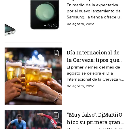
Samsung Z Flip8,
En medio de la expectativa
por el nuevo lanzamiento de
Liverpool rebaja y
Samsung, la tienda ofrece un
remata el Galaxy Z
modelo anterior a un precio
06 agosto, 2026
Flip5 de 256GB a tres
más económico.
veces menos
Día Internacional de
la Cerveza: tipos que
hay con base en su
El primer viernes del mes de
agosto se celebra el Día
sabor y fermentación
Internacional de la Cerveza y
si quieres celebrarlo
06 agosto, 2026
tomándote una, te contamos
los tipos que hay y sus
características.
“Muy falso”: DjMaRiiO
hizo su primera gran