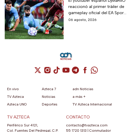
crítica al gameplay
El youtuber español DjMaRiiO
reaccionó al primer tráiler de
del EA Sports FC 27
gameplay oficial del EA Sports
FC 27 y remarcó algunas
06 agosto, 2026
correcciones para la nueva
entrega del videojuego con
lanzamiento programado
para el 25 de septiembre de
2026.
Cuenta de X / Twitter (se abre en una nuev
Cuenta de Instagram (se abre en una n
Cuenta de TikTok (se abre en una
Cuenta de YouTube (se abre 
Cuenta de Telegram (se a
Cuenta de Facebook 
Cuenta de Whats
En vivo
Azteca 7
adn Noticias
TV Azteca
Noticias
a más +
Azteca UNO
Deportes
TV Azteca Internacional
TV AZTECA
CONTACTO
Periférico Sur 4121,
contacto@tvazteca.com
Col. Fuentes Del Pedregal, C.P.
55 1720 1313
|
Conmutador