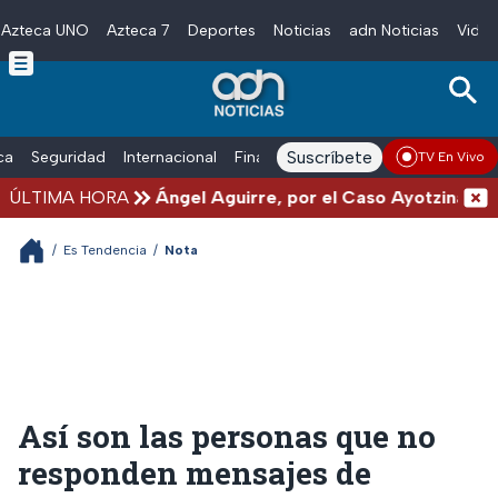
Azteca UNO
Azteca 7
Deportes
Noticias
adn Noticias
Video
Skip to main content
Suscríbete
ica
Seguridad
Internacional
Finanzas
adn Noticias Radio
Esp
TV En Vivo
r de Guerrero, Ángel Aguirre, por el Caso Ayotzinapa
ÚLTIMA HORA
/
Es Tendencia
/
Nota
Así son las personas que no
responden mensajes de