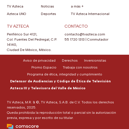
TV Azteca
Noticias
a más +
Azteca UNO
Deportes
TV Azteca Internacional
TV AZTECA
CONTACTO
Periférico Sur 4121,
contacto@tvazteca.com
Col. Fuentes Del Pedregal, C.P.
55 1720 1313
|
Conmutador
14140,
Ciudad De México, México.
Aviso de privacidad
Derechos
Inversionistas
Promo Espacio
Trabaja con nosotros
Programa de ética, integridad y cumplimiento
Defensor de Audiencias y Código de Ética de Televisión
Azteca III y Televisora del Valle de México
TV Azteca, M.R. & ©, TV Azteca, S.A.B. de C.V. Todos los derechos
reservados, 2025.
Queda prohibida la reproducción total o parcial sin la autorización
previa, expresa y por escrito de su titular.