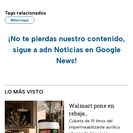
Tags relacionados
Whatsapp
¡No te pierdas nuestro contenido,
sigue a adn Noticias en Google
News!
LO MÁS VISTO
Walmart pone en
rebaja
impermeabilizante
Cubeta de 19 litros del
impermeabilizante acrílico
ecológico Impersec 10