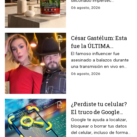
siliconado Impersec
años con caucho
formulado con hasta 60 por
06 agosto, 2026
reciclado de 19 litros
ciento de caucho reciclado
para la temporada de
de llantas, vida útil
garantizada hasta 10 años,
lluvias
propiedades aislantes
César Gastélum: Esta
térmicas frente al frío y calor,
fue la ÚLTIMA
reducción del paso de ruidos
exteriores y aplicación directa
publicación del
El famoso influencer fue
mediante cepillo de ixtle sin
asesinado a balazos durante
influencer en redes
necesidad de tela de refuerzo
una transmisión en vivo en
sociales: “La cita
adicional.
calles del municipio de
06 agosto, 2026
fresita” | VIDEO
Culiacán en Sinaloa.
¿Perdiste tu celular?
El truco de Google
para localizarlo y
Google te ayuda a localizar,
bloquear o borrar tus datos
proteger tus datos
del celular, incluso de forma