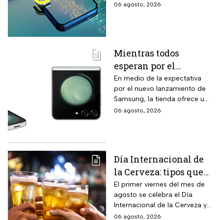
remota; debes tener activada
06 agosto, 2026
esta función para proteger tu
información antes de que sea
tarde.
Mientras todos
esperan por el
Samsung Z Flip8,
En medio de la expectativa
por el nuevo lanzamiento de
Liverpool rebaja y
Samsung, la tienda ofrece un
remata el Galaxy Z
modelo anterior a un precio
06 agosto, 2026
Flip5 de 256GB a tres
más económico.
veces menos
Día Internacional de
la Cerveza: tipos que
hay con base en su
El primer viernes del mes de
agosto se celebra el Día
sabor y fermentación
Internacional de la Cerveza y
si quieres celebrarlo
06 agosto, 2026