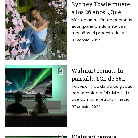
Sydney Towle muere
Inverter con 20 años de
a los 26 años: ¿Qué
garantía exclusiva,
dispensador de agua y hielo
cáncer padecía la
Más de un millón de personas
en la puerta y fábrica de
acompañaron durante casi
estrella de TikTok?
hielos automática.
tres años el proceso de la
creadora: tratamientos,
07 agosto, 2026
cirugías y hasta cumplió uno
de sus grandes sueños antes
de morir.
Walmart remata la
pantalla TCL de 55
pulgadas 4K QD-Mini
Televisor TCL de 55 pulgadas
con tecnología QD-Mini LED
Led con $6,600 de
que combina retroiluminación
descuento en línea y
Mini LED de casi precisión
07 agosto, 2026
hasta 24 meses sin
pixel con puntos cuánticos
intereses
QLED, resolución 4K UHD,
audio Onkyo 2.1 con
subwoofer, Dolby Atmos y
Walmart remata