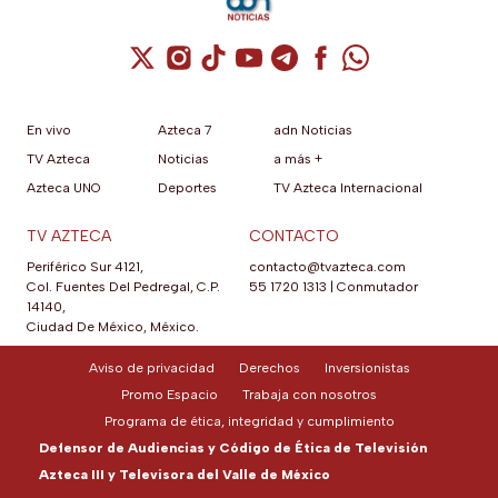
del equipo que activa llamada
automática al contacto de
emergencia junto con alarma
Cuenta de X / Twitter (se abre en una nuev
Cuenta de Instagram (se abre en una n
Cuenta de TikTok (se abre en una
Cuenta de YouTube (se abre 
Cuenta de Telegram (se a
Cuenta de Facebook 
Cuenta de Whats
sonora potente.
En vivo
Azteca 7
adn Noticias
TV Azteca
Noticias
a más +
Azteca UNO
Deportes
TV Azteca Internacional
TV AZTECA
CONTACTO
Periférico Sur 4121,
contacto@tvazteca.com
Col. Fuentes Del Pedregal, C.P.
55 1720 1313
|
Conmutador
14140,
Ciudad De México, México.
Aviso de privacidad
Derechos
Inversionistas
Promo Espacio
Trabaja con nosotros
Programa de ética, integridad y cumplimiento
Defensor de Audiencias y Código de Ética de Televisión
Azteca III y Televisora del Valle de México