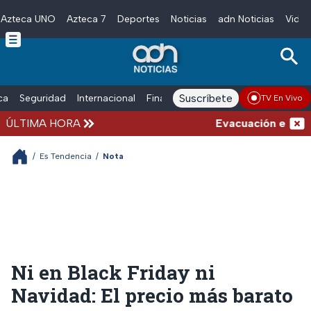
Azteca UNO
Azteca 7
Deportes
Noticias
adn Noticias
Video
Skip to main content
Suscríbete
ica
Seguridad
Internacional
Finanzas
adn Noticias Radio
Esp
TV En Vivo
ÚLTIMA HORA
Evacuación en la al
/
Es Tendencia
/
Nota
Ni en Black Friday ni
Navidad: El precio más barato