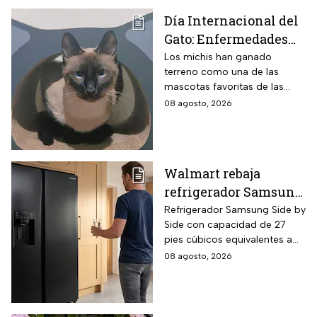
Día Internacional del
Gato: Enfermedades
más comunes y cómo
Los michis han ganado
terreno como una de las
cuidar a estos felinos
mascotas favoritas de las
familias mexicanas y hoy 8 de
08 agosto, 2026
agosto es el Día Internacional
del gato.
Walmart rebaja
refrigerador Samsung
Side by Side 27 pies
Refrigerador Samsung Side by
Side con capacidad de 27
negro para familias
pies cúbicos equivalentes a
con casi 40% de
716 litros, tecnología
08 agosto, 2026
descuento
SpaceMax que amplía el
espacio interior mediante
paredes delgadas de alta
eficiencia, compresor Digital