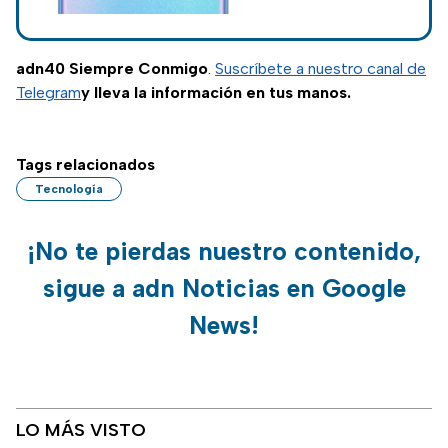
conoce cuál de
ellos se destaca por
sus características
adn40 Siempre Conmigo
.
Suscríbete a nuestro canal de
y buen rendimiento.
Telegram
y lleva la información en tus manos.
Tags relacionados
Tecnología
¡No te pierdas nuestro contenido,
sigue a adn Noticias en Google
News!
LO MÁS VISTO