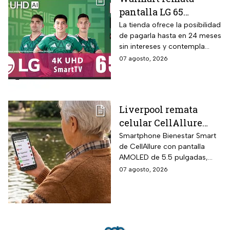
plataforma Google TV.
pantalla LG 65
pulgadas UHD 4K con
La tienda ofrece la posibilidad
de pagarla hasta en 24 meses
funciones de
sin intereses y contempla
inteligencia artificial
devoluciones hasta 30 días
07 agosto, 2026
ThinQ
después de recibir el
producto.
Liverpool remata
celular CellAllure
Smart AMOLED 5.5
Smartphone Bienestar Smart
de CellAllure con pantalla
pulgadas con botón
AMOLED de 5.5 pulgadas,
SOS, ideal para adultos
sistema operativo Android 13
07 agosto, 2026
mayores: rebaja de 55%
con interfaz de letras y
y hasta 6 MSI
números grandes diseñada
específicamente para adultos
mayores, botón SOS físico
ubicado en la parte trasera