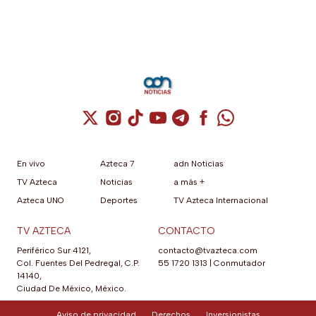
Cuenta de X / Twitter (se abre en una nuev
Cuenta de Instagram (se abre en una n
Cuenta de TikTok (se abre en una
Cuenta de YouTube (se abre 
Cuenta de Telegram (se a
Cuenta de Facebook 
Cuenta de Whats
En vivo
Azteca 7
adn Noticias
TV Azteca
Noticias
a más +
Azteca UNO
Deportes
TV Azteca Internacional
TV AZTECA
CONTACTO
Periférico Sur 4121,
contacto@tvazteca.com
Col. Fuentes Del Pedregal, C.P.
55 1720 1313
|
Conmutador
14140,
Ciudad De México, México.
Aviso de privacidad
Derechos
Inversionistas