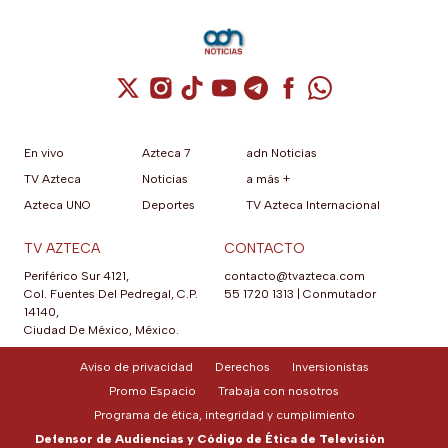
Cuenta de X / Twitter (se abre en una nuev
Cuenta de Instagram (se abre en una n
Cuenta de TikTok (se abre en una
Cuenta de YouTube (se abre 
Cuenta de Telegram (se a
Cuenta de Facebook 
Cuenta de Whats
En vivo
Azteca 7
adn Noticias
TV Azteca
Noticias
a más +
Azteca UNO
Deportes
TV Azteca Internacional
TV AZTECA
CONTACTO
Periférico Sur 4121,
contacto@tvazteca.com
Col. Fuentes Del Pedregal, C.P.
55 1720 1313
|
Conmutador
14140,
Ciudad De México, México.
Aviso de privacidad
Derechos
Inversionistas
Promo Espacio
Trabaja con nosotros
Programa de ética, integridad y cumplimiento
Defensor de Audiencias y Código de Ética de Televisión