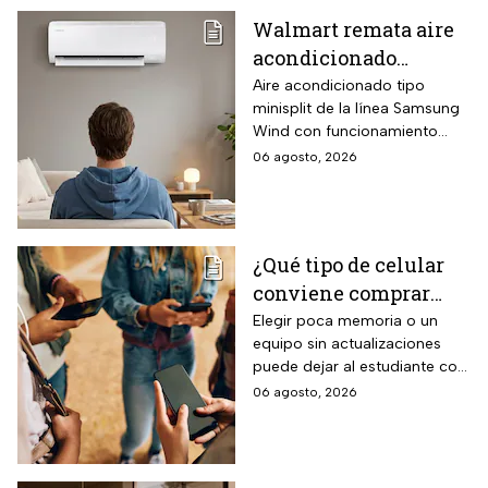
Walmart remata aire
acondicionado
Samsung Wind
Aire acondicionado tipo
minisplit de la línea Samsung
Inverter frío y calor 1
Wind con funcionamiento
tonelada con WiFi y
bidireccional frío y calor
06 agosto, 2026
$3,500 de descuento
mediante bomba de calor
integrada, conectividad
SmartThings vía WiFi para
control desde smartphone y
¿Qué tipo de celular
capacidad de gestión
conviene comprar
mediante inteligencia artificial
con modo AI Auto Cooling
para el regreso a
Elegir poca memoria o un
que ajusta automáticamente
equipo sin actualizaciones
clases? La guía según
el rendimiento según
puede dejar al estudiante con
el nivel escolar
condiciones ambientales.
un celular lento e
06 agosto, 2026
incompatible