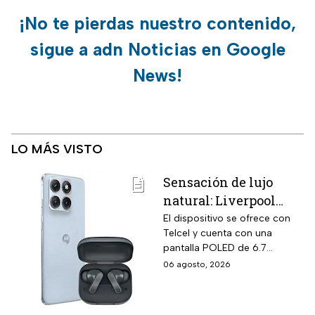
¡No te pierdas nuestro contenido,
sigue a adn Noticias en Google
News!
LO MÁS VISTO
Sensación de lujo
natural: Liverpool
remata el Motorola
El dispositivo se ofrece con
Telcel y cuenta con una
Edge 70 Fusion de
pantalla POLED de 6.7
256GB de
pulgadas y funciones
06 agosto, 2026
almacenamiento,
enfocadas en rendimiento,
cámara de 50MP y
fotografía y entretenimiento.
audífonos de regalo