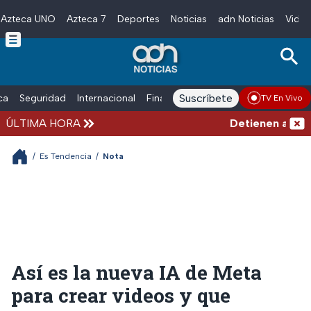
Azteca UNO
Azteca 7
Deportes
Noticias
adn Noticias
Video
Skip to main content
Suscríbete
ica
Seguridad
Internacional
Finanzas
adn Noticias Radio
Esp
TV En Vivo
ÚLTIMA HORA
Detienen al exgob
/
Es Tendencia
/
Nota
Así es la nueva IA de Meta
para crear videos y que