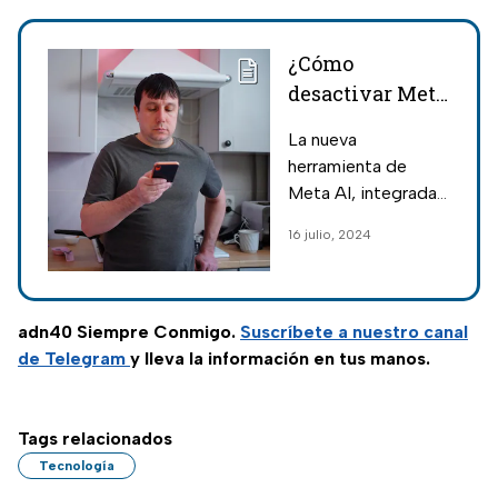
¿Cómo
desactivar Meta
AI de
La nueva
WhatsApp? Esto
herramienta de
dicen los
Meta AI, integrada
expertos
en Facebook,
16 julio, 2024
WhatsApp e
Instagram, generó
diversas
reacciones, con
adn40 Siempre Conmigo.
Suscríbete a nuestro canal
algunos usuarios
de Telegram
y lleva la información en tus manos.
buscando cómo
desactivar esta
función.
Tags relacionados
Tecnología