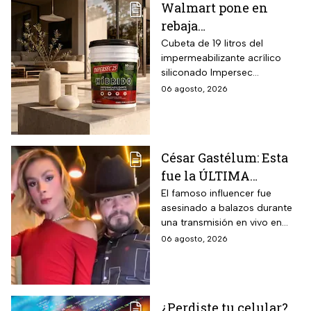
Walmart pone en
rebaja
impermeabilizante
Cubeta de 19 litros del
impermeabilizante acrílico
ecológico Impersec 10
siliconado Impersec
años con caucho
formulado con hasta 60 por
06 agosto, 2026
reciclado de 19 litros
ciento de caucho reciclado
para la temporada de
de llantas, vida útil
garantizada hasta 10 años,
lluvias
propiedades aislantes
César Gastélum: Esta
térmicas frente al frío y calor,
fue la ÚLTIMA
reducción del paso de ruidos
exteriores y aplicación directa
publicación del
El famoso influencer fue
mediante cepillo de ixtle sin
asesinado a balazos durante
influencer en redes
necesidad de tela de refuerzo
una transmisión en vivo en
sociales: “La cita
adicional.
calles del municipio de
06 agosto, 2026
fresita” | VIDEO
Culiacán en Sinaloa.
¿Perdiste tu celular?