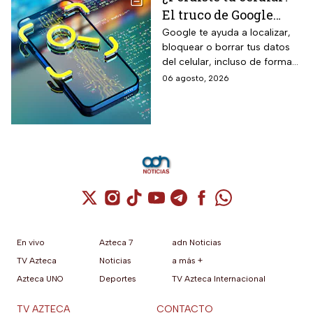
El truco de Google
para localizarlo y
Google te ayuda a localizar,
bloquear o borrar tus datos
proteger tus datos
del celular, incluso de forma
remota; debes tener activada
06 agosto, 2026
esta función para proteger tu
información antes de que sea
tarde.
Cuenta de X / Twitter (se abre en una nuev
Cuenta de Instagram (se abre en una n
Cuenta de TikTok (se abre en una
Cuenta de YouTube (se abre 
Cuenta de Telegram (se a
Cuenta de Facebook 
Cuenta de Whats
En vivo
Azteca 7
adn Noticias
TV Azteca
Noticias
a más +
Azteca UNO
Deportes
TV Azteca Internacional
TV AZTECA
CONTACTO