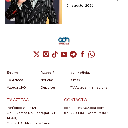
cantante en el cine
ha llegado a la pantalla
04 agosto, 2026
grande. conoce los
personajes que ha
interpretado.
Cuenta de X / Twitter (se abre en una nuev
Cuenta de Instagram (se abre en una n
Cuenta de TikTok (se abre en una
Cuenta de YouTube (se abre 
Cuenta de Telegram (se a
Cuenta de Facebook 
Cuenta de Whats
En vivo
Azteca 7
adn Noticias
TV Azteca
Noticias
a más +
Azteca UNO
Deportes
TV Azteca Internacional
TV AZTECA
CONTACTO
Periférico Sur 4121,
contacto@tvazteca.com
Col. Fuentes Del Pedregal, C.P.
55 1720 1313
|
Conmutador
14140,
Ciudad De México, México.