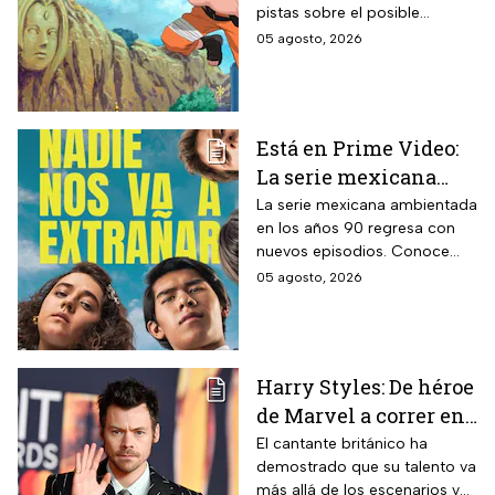
pistas sobre el posible
película
enfoque de la historia y
05 agosto, 2026
quiénes serán los
protagonistas de la cinta.
Está en Prime Video:
La serie mexicana
noventera de la que
La serie mexicana ambientada
en los años 90 regresa con
todos están hablando
nuevos episodios. Conoce
y que se ve en un fin
cuándo se estrena, qué
05 agosto, 2026
de semana
pasará tras el impactante final
de la primera temporada y
quiénes vuelven al elenco.
Harry Styles: De héroe
de Marvel a correr en
Chapultepec; las
El cantante británico ha
demostrado que su talento va
apariciones del
más allá de los escenarios y