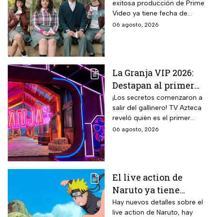
exitosa producción de Prime
Temporada 2 y reparto
Video ya tiene fecha de
completo
estreno. Conoce el horario en
06 agosto, 2026
México, el reparto completo y
la trama tras la muerte de
Memo.
La Granja VIP 2026:
Destapan al primer
participante del
¡Los secretos comenzaron a
salir del gallinero! TV Azteca
reality más viral de la
reveló quién es el primer
televisión mexicana
granjero confirmado para la
06 agosto, 2026
segunda temporada del
reality 24/7.
El live action de
Naruto ya tiene
director y así avanza
Hay nuevos detalles sobre el
live action de Naruto, hay
el casting de la