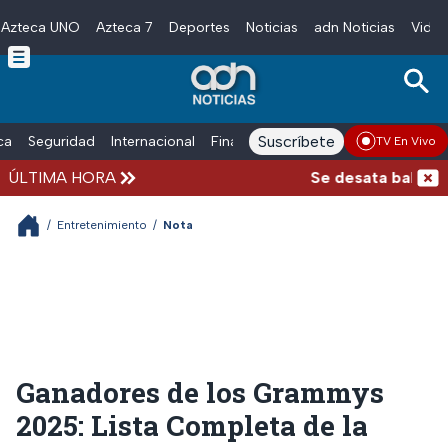
Azteca UNO
Azteca 7
Deportes
Noticias
adn Noticias
Video
Skip to main content
Suscríbete
ica
Seguridad
Internacional
Finanzas
adn Noticias Radio
Esp
TV En Vivo
ÚLTIMA HORA
Se desata balacera af
/
Entretenimiento
/
Nota
Ganadores de los Grammys
2025: Lista Completa de la