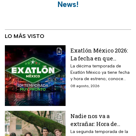
News!
LO MÁS VISTO
Exatlón México 2026:
La fecha en que
iniciará la nueva
La décima temporada de
Exatlón México ya tiene fecha
temporada
y hora de estreno; conoce
cuándo comienza, dónde
08 agosto, 2026
verlo y quiénes son los atletas
que regresan a la
competencia.
Nadie nos va a
extrañar: Hora de
estreno de la
La segunda temporada de la