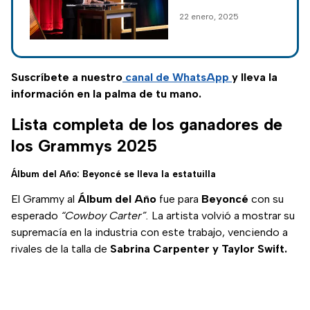
actores
nominados a la
22 enero, 2025
edición número 97
los Premios Oscar
2025 desde el
Teatro Samuel
Suscríbete a nuestro
canal de WhatsApp
y lleva la
Goldwyn en Beverly
información en la palma de tu mano.
Hills.
Lista completa de los ganadores de
los Grammys 2025
Álbum del Año: Beyoncé se lleva la estatuilla
El Grammy al
Álbum del Año
fue para
Beyoncé
con su
esperado
“Cowboy Carter”.
La artista volvió a mostrar su
supremacía en la industria con este trabajo, venciendo a
rivales de la talla de
Sabrina Carpenter y Taylor Swift.