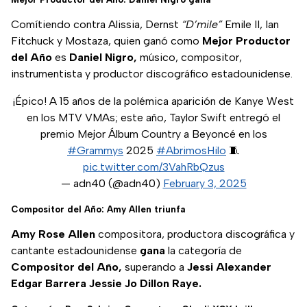
Comítiendo contra Alissia, Dernst
“D’mile”
Emile II, Ian
Fitchuck y Mostaza, quien ganó como
Mejor Productor
del Año
es
Daniel Nigro,
músico, compositor,
instrumentista y productor discográfico estadounidense.
¡Épico! A 15 años de la polémica aparición de Kanye West
en los MTV VMAs; este año, Taylor Swift entregó el
premio Mejor Álbum Country a Beyoncé en los
#Grammys
2025
#AbrimosHilo
🧵
pic.twitter.com/3VahRbQzus
— adn40 (@adn40)
February 3, 2025
Compositor del Año: Amy Allen triunfa
Amy Rose Allen
compositora, productora discográfica y
cantante estadounidense
gana
la categoría de
Compositor del Año,
superando a
Jessi Alexander
Edgar Barrera Jessie Jo Dillon Raye.