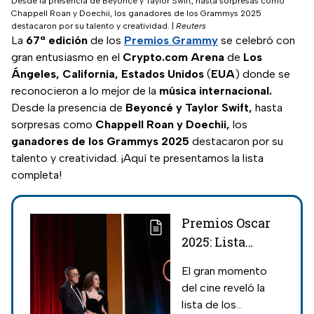
Desde la presencia de Beyoncé y Taylor Swift, hasta sorpresas como
Chappell Roan y Doechii, los ganadores de los Grammys 2025
destacaron por su talento y creatividad.
|
Reuters
La
67ª edición
de los
Premios Grammy
se celebró con
gran entusiasmo en el
Crypto.com Arena
de
Los
Ángeles, California, Estados Unidos
(
EUA
) donde se
reconocieron a lo mejor de la
música internacional.
Desde la presencia de
Beyoncé y Taylor Swift,
hasta
sorpresas como
Chappell Roan y Doechii,
los
ganadores de los Grammys 2025
destacaron por su
talento y creatividad. ¡Aquí te presentamos la lista
completa!
Premios Oscar
2025: Lista
completa de
El gran momento
nominados de
del cine reveló la
películas y
lista de los