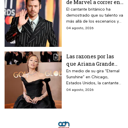
de Marvel a correr en
Chapultepec; las
El cantante británico ha
demostrado que su talento va
apariciones del
más allá de los escenarios y
cantante en el cine
ha llegado a la pantalla
04 agosto, 2026
grande. conoce los
personajes que ha
interpretado.
Las razones por las
que Ariana Grande
hará una pausa en su
En medio de su gira “Eternal
Sunshine” en Chicago,
carrera
Estados Unidos, la cantante
informó a sus fanáticos que
04 agosto, 2026
“se alejará de la atención
pública”