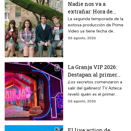
Nadie nos va a
extrañar: Hora de
estreno de la
La segunda temporada de la
exitosa producción de Prime
Temporada 2 y reparto
Video ya tiene fecha de
completo
estreno. Conoce el horario en
06 agosto, 2026
México, el reparto completo y
la trama tras la muerte de
Memo.
La Granja VIP 2026:
Destapan al primer
participante del
¡Los secretos comenzaron a
salir del gallinero! TV Azteca
reality más viral de la
reveló quién es el primer
televisión mexicana
granjero confirmado para la
06 agosto, 2026
segunda temporada del
reality 24/7.
El live action de