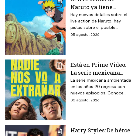
Naruto ya tiene
director y así avanza
Hay nuevos detalles sobre el
live action de Naruto, hay
el casting de la
pistas sobre el posible
película
enfoque de la historia y
05 agosto, 2026
quiénes serán los
protagonistas de la cinta.
Está en Prime Video:
La serie mexicana
noventera de la que
La serie mexicana ambientada
en los años 90 regresa con
todos están hablando
nuevos episodios. Conoce
y que se ve en un fin
cuándo se estrena, qué
05 agosto, 2026
de semana
pasará tras el impactante final
de la primera temporada y
quiénes vuelven al elenco.
Harry Styles: De héroe