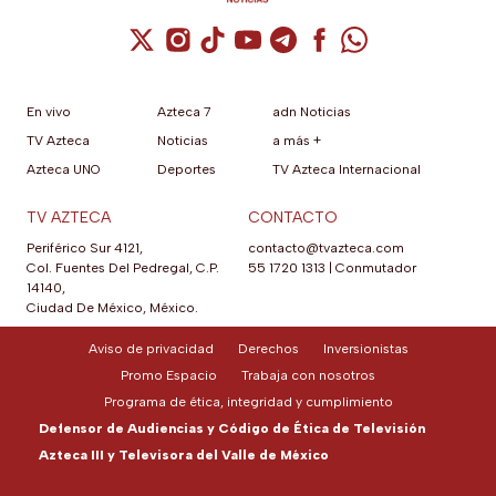
Cuenta de X / Twitter (se abre en una nuev
Cuenta de Instagram (se abre en una n
Cuenta de TikTok (se abre en una
Cuenta de YouTube (se abre 
Cuenta de Telegram (se a
Cuenta de Facebook 
Cuenta de Whats
En vivo
Azteca 7
adn Noticias
TV Azteca
Noticias
a más +
Azteca UNO
Deportes
TV Azteca Internacional
TV AZTECA
CONTACTO
Periférico Sur 4121,
contacto@tvazteca.com
Col. Fuentes Del Pedregal, C.P.
55 1720 1313
|
Conmutador
14140,
Ciudad De México, México.
Aviso de privacidad
Derechos
Inversionistas
Promo Espacio
Trabaja con nosotros
Programa de ética, integridad y cumplimiento
Defensor de Audiencias y Código de Ética de Televisión
Azteca III y Televisora del Valle de México