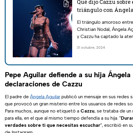
Qué dijo Cazzu sobre 
triángulo con Ángel
Aguilar y Christian
El triángulo amoroso entr
Nodal: Primeras
Christian Nodal, Ángela Ag
declaraciones
y Cazzu ha captado la ate
mediática. Por primera vez,
31 octubre, 2024
argentina habló sobre su
ruptura.
Pepe Aguilar defiende a su hija Ángela 
declaraciones de Cazzu
El padre de
Ángela Aguilar
publicó un mensaje en sus redes s
que provocó un gran misterio entre los usuarios de redes soc
Para muchos, aunque no etiquetó a
Cazzu
, se trataba de un
para ella, en el que al mismo tiempo defendía a su hija. "
Dura
verdades sobre ti que necesitas escuchar
", escribió en s
de Instagram.