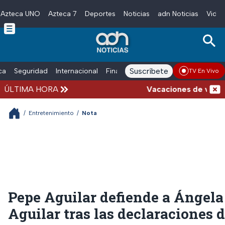
Azteca UNO
Azteca 7
Deportes
Noticias
adn Noticias
Video
Skip to main content
Suscríbete
ica
Seguridad
Internacional
Finanzas
adn Noticias Radio
Esp
TV En Vivo
ÚLTIMA HORA
Vacaciones de verano co
/
Entretenimiento
/
Nota
Pepe Aguilar defiende a Ángela
Aguilar tras las declaraciones 