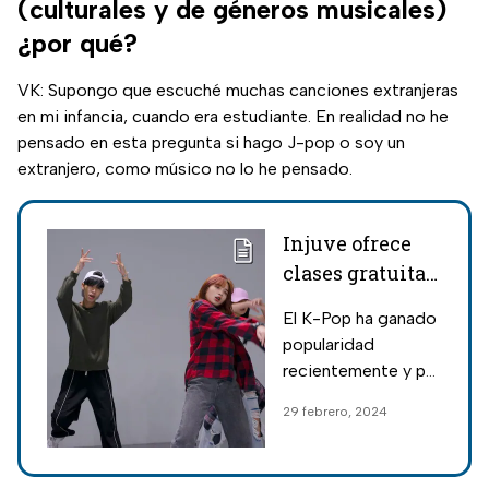
(culturales y de géneros musicales)
¿por qué?
VK: Supongo que escuché muchas canciones extranjeras
en mi infancia, cuando era estudiante. En realidad no he
pensado en esta pregunta si hago J-pop o soy un
extranjero, como músico no lo he pensado.
Injuve ofrece
clases gratuitas
de baile K-Pop
El K-Pop ha ganado
popularidad
recientemente y por
ello, en el Injuve se
29 febrero, 2024
ofrecerán clases
gratuitas para
aprender a bailar