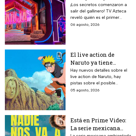
participante del
¡Los secretos comenzaron a
salir del gallinero! TV Azteca
reality más viral de la
reveló quién es el primer
televisión mexicana
granjero confirmado para la
06 agosto, 2026
segunda temporada del
reality 24/7.
El live action de
Naruto ya tiene
director y así avanza
Hay nuevos detalles sobre el
live action de Naruto, hay
el casting de la
pistas sobre el posible
película
enfoque de la historia y
05 agosto, 2026
quiénes serán los
protagonistas de la cinta.
Está en Prime Video:
La serie mexicana
La serie mexicana ambientada