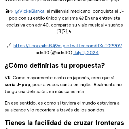
🎤✨
@VickeBlanka
, el millennial mexicano, conquista el J-
pop con su estilo único y carisma 🤩 En una entrevista
exclusiva con adn40, comparte su viaje musical y sueños
🇲🇽🎶
🔗:
https://t.co/xnihsBJj9m
pic.twitter.com/fIXuT0990V
— adn40 (@adn40)
July 11, 2024
¿Cómo definirías tu propuesta?
VK: Como mayormente canto en japonés, creo que sí
sería J-pop
, peor a veces canto en inglés. Realmente no
tengo una definición, mi música es mía.
En ese sentido, es como si tuviera el mundo estuviera a
su alcance y lo recorriera a través de los sonidos.
Tienes la facilidad de cruzar fronteras