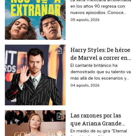
noventera de la que
en los años 90 regresa con
todos están hablando
nuevos episodios. Conoce
y que se ve en un fin
cuándo se estrena, qué
05 agosto, 2026
de semana
pasará tras el impactante final
de la primera temporada y
quiénes vuelven al elenco.
Harry Styles: De héroe
de Marvel a correr en
Chapultepec; las
El cantante británico ha
demostrado que su talento va
apariciones del
más allá de los escenarios y
cantante en el cine
ha llegado a la pantalla
04 agosto, 2026
grande. conoce los
personajes que ha
interpretado.
Las razones por las
que Ariana Grande
hará una pausa en su
En medio de su gira “Eternal