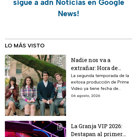
sigue a adn Noticias en Google
News!
LO MÁS VISTO
Nadie nos va a
extrañar: Hora de
estreno de la
La segunda temporada de la
exitosa producción de Prime
Temporada 2 y reparto
Video ya tiene fecha de
completo
estreno. Conoce el horario en
06 agosto, 2026
México, el reparto completo y
la trama tras la muerte de
Memo.
La Granja VIP 2026:
Destapan al primer