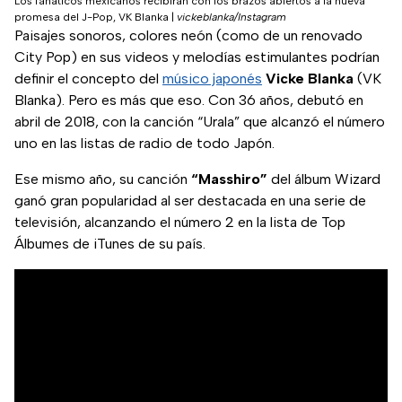
Los fanáticos mexicanos recibirán con los brazos abiertos a la nueva
promesa del J-Pop, VK Blanka
|
vickeblanka/Instagram
Paisajes sonoros, colores neón (como de un renovado
City Pop) en sus videos y melodías estimulantes podrían
definir el concepto del
músico japonés
Vicke Blanka
(VK
Blanka). Pero es más que eso. Con 36 años, debutó en
abril de 2018, con la canción “Urala” que alcanzó el número
uno en las listas de radio de todo Japón.
Ese mismo año, su canción
“Masshiro”
del álbum Wizard
ganó gran popularidad al ser destacada en una serie de
televisión, alcanzando el número 2 en la lista de Top
Álbumes de iTunes de su país.