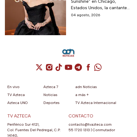
Sunshine” en Chicago,
carrera
Estados Unidos, la cantante
informó a sus fanáticos que
04 agosto, 2026
“se alejará de la atención
pública”
Cuenta de X / Twitter (se abre en una nuev
Cuenta de Instagram (se abre en una n
Cuenta de TikTok (se abre en una
Cuenta de YouTube (se abre 
Cuenta de Telegram (se a
Cuenta de Facebook 
Cuenta de Whats
En vivo
Azteca 7
adn Noticias
TV Azteca
Noticias
a más +
Azteca UNO
Deportes
TV Azteca Internacional
TV AZTECA
CONTACTO
Periférico Sur 4121,
contacto@tvazteca.com
Col. Fuentes Del Pedregal, C.P.
55 1720 1313
|
Conmutador
14140,