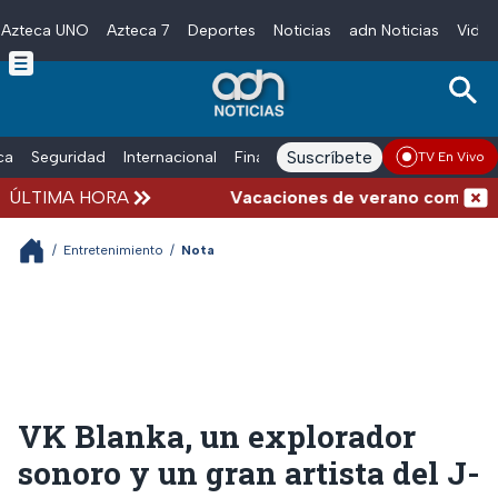
Azteca UNO
Azteca 7
Deportes
Noticias
adn Noticias
Video
Skip to main content
Suscríbete
ica
Seguridad
Internacional
Finanzas
adn Noticias Radio
Esp
TV En Vivo
ÚLTIMA HORA
Vacaciones de verano complicadas: 
/
Entretenimiento
/
Nota
VK Blanka, un explorador
sonoro y un gran artista del J-