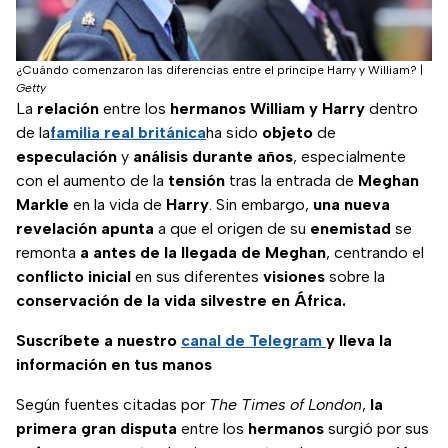
¿Cuándo comenzaron las diferencias entre el príncipe Harry y William?
|
Getty
La
relación
entre los
hermanos
William y Harry
dentro
de la
familia real británica
ha sido
objeto
de
especulación
y
análisis
durante
años
, especialmente
con el aumento de la
tensión
tras la entrada de
Meghan
Markle
en la vida de
Harry
. Sin embargo,
una nueva
revelación apunta
a que el origen de su
enemistad
se
remonta
a antes de la llegada de Meghan
, centrando el
conflicto
inicial
en sus diferentes
visiones
sobre la
conservación de la vida silvestre en África.
Suscríbete a nuestro
canal de Telegram
y lleva la
información en tus manos
Según fuentes citadas por
The Times of London
,
la
primera gran disputa
entre los
hermanos
surgió por sus