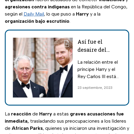
agresiones
contra
indígenas
en la República del Congo,
según el
Daily Mail
, lo que puso a
Harry
y a la
organización
bajo
escrutinio
.
Así fue el
desaire del
príncipe Harry
La relación entre el
al rey Carlos III
príncipe Harry y el
en aniversario
Rey Carlos III está
de la muerte de
en decadencia,
23 septiembre, 2023
Isabel II
pues lo evitó en el
aniversario de la
muerte de Isabel II,
ya que no ha
La
reacción
de
Harry
a estas
graves acusaciones fue
olvidado los
inmediata,
trasladando sus preocupaciones a los líderes
desaires que sufrió
de
African Parks
, quienes ya iniciaron una investigación y
por su relación con