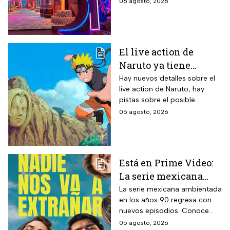
06 agosto, 2026
segunda temporada del
reality 24/7.
El live action de
Naruto ya tiene
director y así avanza
Hay nuevos detalles sobre el
live action de Naruto, hay
el casting de la
pistas sobre el posible
película
enfoque de la historia y
05 agosto, 2026
quiénes serán los
protagonistas de la cinta.
Está en Prime Video:
La serie mexicana
noventera de la que
La serie mexicana ambientada
en los años 90 regresa con
todos están hablando
nuevos episodios. Conoce
y que se ve en un fin
cuándo se estrena, qué
05 agosto, 2026
de semana