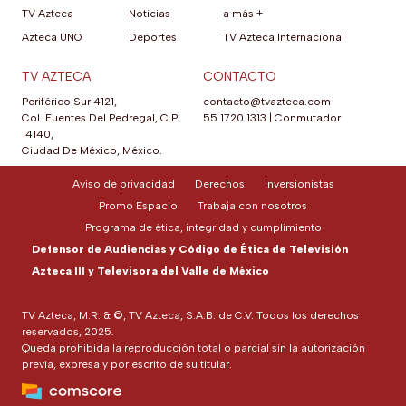
TV Azteca
Noticias
a más +
Azteca UNO
Deportes
TV Azteca Internacional
TV AZTECA
CONTACTO
Periférico Sur 4121,
contacto@tvazteca.com
Col. Fuentes Del Pedregal, C.P.
55 1720 1313
|
Conmutador
14140,
Ciudad De México, México.
Aviso de privacidad
Derechos
Inversionistas
Promo Espacio
Trabaja con nosotros
Programa de ética, integridad y cumplimiento
Defensor de Audiencias y Código de Ética de Televisión
Azteca III y Televisora del Valle de México
TV Azteca, M.R. & ©, TV Azteca, S.A.B. de C.V. Todos los derechos
reservados, 2025.
Queda prohibida la reproducción total o parcial sin la autorización
previa, expresa y por escrito de su titular.