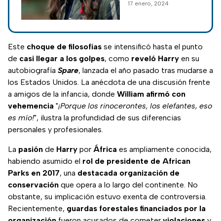
17 enero, 2024
internada en una
clínica de Londres
por más de 10 días.
Este
choque de filosofías
se intensificó hasta el punto
de
casi llegar a los golpes
, como
reveló
Harry
en su
autobiografía
Spare
, lanzada el año pasado tras mudarse a
los Estados Unidos. La anécdota de una discusión frente
a amigos de la infancia, donde
William afirmó con
vehemencia
"
¡Porque los rinocerontes, los elefantes, eso
es mío!
", ilustra la profundidad de sus diferencias
personales y profesionales.
La
pasión
de
Harry
por
África
es ampliamente conocida,
habiendo asumido el
rol de presidente de African
Parks en 2017
, una
destacada organización de
conservación
que opera a lo largo del continente. No
obstante, su implicación estuvo exenta de controversia.
Recientemente,
guardas forestales financiados por la
organización
fueron acusados de cometer
violaciones
y