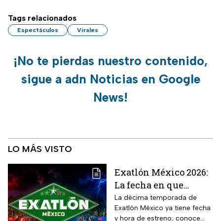
Tags relacionados
Espectáculos
Virales
¡No te pierdas nuestro contenido,
sigue a adn Noticias en Google
News!
LO MÁS VISTO
Exatlón México 2026:
La fecha en que
iniciará la nueva
La décima temporada de
Exatlón México ya tiene fecha
temporada
y hora de estreno; conoce