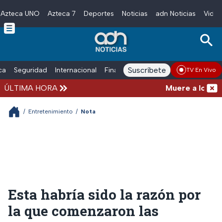
Azteca UNO
Azteca 7
Deportes
Noticias
adn Noticias
Video
Skip to main content
Suscríbete
ica
Seguridad
Internacional
Finanzas
adn Noticias Radio
Esp
TV En Vivo
ÚLTIMA HORA
Muere a los 68 a
/
Entretenimiento
/
Nota
Esta habría sido la razón por
la que comenzaron las