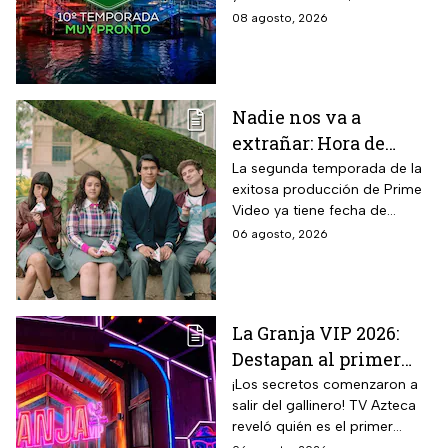
cuándo comienza, dónde
08 agosto, 2026
verlo y quiénes son los atletas
que regresan a la
competencia.
Nadie nos va a
extrañar: Hora de
estreno de la
La segunda temporada de la
exitosa producción de Prime
Temporada 2 y reparto
Video ya tiene fecha de
completo
estreno. Conoce el horario en
06 agosto, 2026
México, el reparto completo y
la trama tras la muerte de
Memo.
La Granja VIP 2026:
Destapan al primer
participante del
¡Los secretos comenzaron a
salir del gallinero! TV Azteca
reality más viral de la
reveló quién es el primer
televisión mexicana
granjero confirmado para la