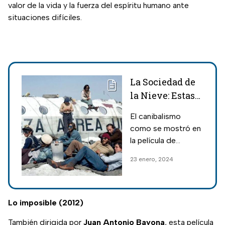
valor de la vida y la fuerza del espíritu humano ante
situaciones difíciles.
La Sociedad de
la Nieve: Estas
son las
El canibalismo
consecuencias
como se mostró en
por comer carne
la película de
humana
Netflix, La Sociedad
23 enero, 2024
de la Nieve, puede
generar grandes
daños a la salud
física y mental de
Lo imposible (2012)
los humanos.
También dirigida por
Juan
Antonio
Bayona
, esta película