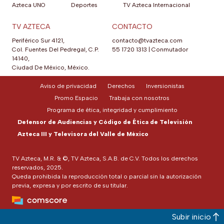
Azteca UNO
Deportes
TV Azteca Internacional
TV AZTECA
CONTACTO
Periférico Sur 4121,
contacto@tvazteca.com
Col. Fuentes Del Pedregal, C.P.
55 1720 1313
|
Conmutador
14140,
Ciudad De México, México.
Aviso de privacidad
Derechos
Inversionistas
Promo Espacio
Trabaja con nosotros
Programa de ética, integridad y cumplimiento
Defensor de Audiencias y Código de Ética de Televisión
Azteca III y Televisora del Valle de México
TV Azteca, M.R. & ©, TV Azteca, S.A.B. de C.V. Todos los derechos
reservados, 2025.
Queda prohibida la reproducción total o parcial sin la autorización
previa, expresa y por escrito de su titular.
Subir inicio