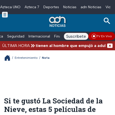
Azteca UNO
Azteca 7
Deportes
Noticias
adn Noticias
Video
Skip to main content
Suscríbete
ica
Seguridad
Internacional
Finanzas
adn Noticias Radio
Esp
TV En Vivo
ÚLTIMA HORA
Detienen al hombre que empujó a adulto mayor 
/
Entretenimiento
/
Nota
Si te gustó La Sociedad de la
Nieve, estas 5 películas de