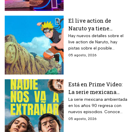
reality 24/7.
El live action de
Naruto ya tiene
director y así avanza
Hay nuevos detalles sobre el
live action de Naruto, hay
el casting de la
pistas sobre el posible
película
enfoque de la historia y
05 agosto, 2026
quiénes serán los
protagonistas de la cinta.
Está en Prime Video:
La serie mexicana
noventera de la que
La serie mexicana ambientada
en los años 90 regresa con
todos están hablando
nuevos episodios. Conoce
y que se ve en un fin
cuándo se estrena, qué
05 agosto, 2026
de semana
pasará tras el impactante final
de la primera temporada y