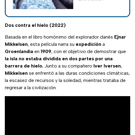
película "La
sociedad de la
nieve", un síntoma
destacado fue la
Dos contra el hielo (2022)
observación de
Basada en el libro homónimo del explorador danés
Ejnar
orina negra
Mikkelsen
, esta película narra su
expedición
a
Groenlandia
en
1909
, con el objetivo de demostrar que
la isla no estaba dividida en dos partes por una
barrera de hielo.
Junto a su compañero
Iver
Iversen
,
Mikkelsen
se enfrentó a las duras condiciones climáticas,
la escasez de recursos y la soledad, mientras trataba de
regresar a la civilización.