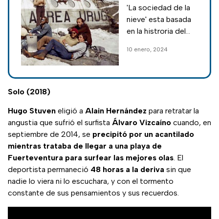
de 'La sociedad
'La sociedad de la
de la nieve',
nieve' esta basada
película
en la histroria del
sensación de
equipo de rugby
10 enero, 2024
Netflix?
Old Christian Club
que se transporta a
Chile en el vuelo 571
de la Fuerza Aérea
Solo (2018)
Uruguaya y sufren un
Hugo
Stuven
eligió a
Alain
Hernández
para retratar la
trágico accidente.
angustia que sufrió el surfista
Álvaro
Vizcaíno
cuando, en
septiembre de 2014, se
precipitó por un acantilado
mientras trataba de llegar a una playa de
Fuerteventura para surfear las mejores olas
. El
deportista permaneció
48 horas a la deriva
sin que
nadie lo viera ni lo escuchara, y con el tormento
constante de sus pensamientos y sus recuerdos.