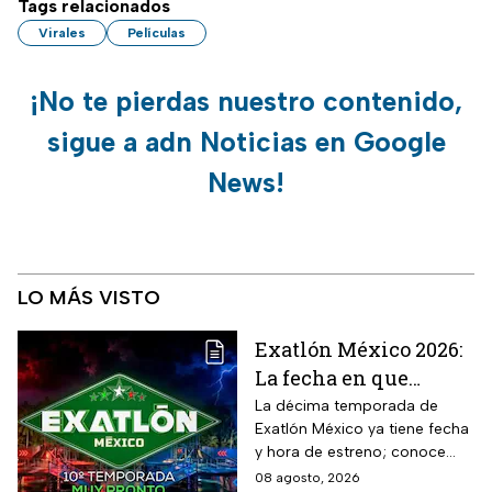
Tags relacionados
Virales
Películas
¡No te pierdas nuestro contenido,
sigue a adn Noticias en Google
News!
LO MÁS VISTO
Exatlón México 2026:
La fecha en que
iniciará la nueva
La décima temporada de
Exatlón México ya tiene fecha
temporada
y hora de estreno; conoce
cuándo comienza, dónde
08 agosto, 2026