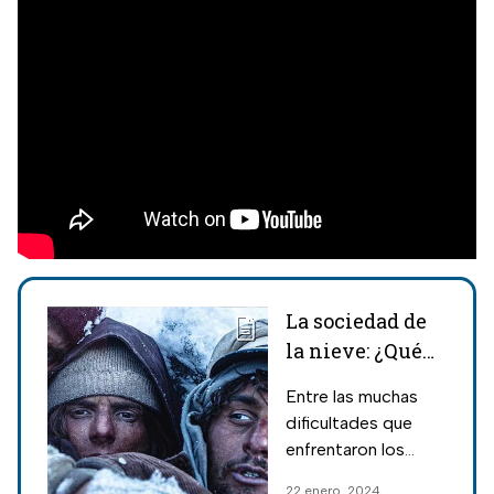
La sociedad de
la nieve: ¿Qué
es la orina
Entre las muchas
negra, causas y
dificultades que
síntomas?
enfrentaron los
protagonistas de la
22 enero, 2024