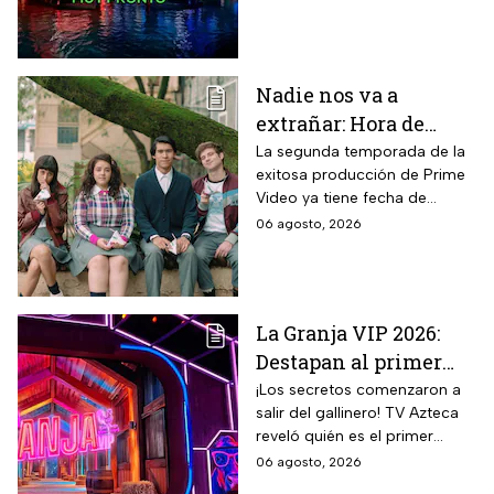
verlo y quiénes son los atletas
que regresan a la
competencia.
Nadie nos va a
extrañar: Hora de
estreno de la
La segunda temporada de la
exitosa producción de Prime
Temporada 2 y reparto
Video ya tiene fecha de
completo
estreno. Conoce el horario en
06 agosto, 2026
México, el reparto completo y
la trama tras la muerte de
Memo.
La Granja VIP 2026:
Destapan al primer
participante del
¡Los secretos comenzaron a
salir del gallinero! TV Azteca
reality más viral de la
reveló quién es el primer
televisión mexicana
granjero confirmado para la
06 agosto, 2026
segunda temporada del