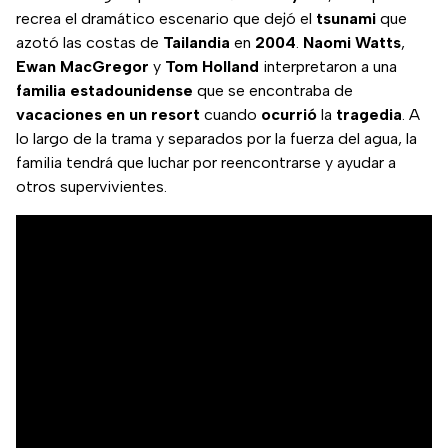
recrea el dramático escenario que dejó el
tsunami
que
azotó las costas de
Tailandia
en
2004
.
Naomi
Watts
,
Ewan
MacGregor
y
Tom
Holland
interpretaron a una
familia
estadounidense
que se encontraba de
vacaciones en un resort
cuando
ocurrió
la
tragedia
. A
lo largo de la trama y separados por la fuerza del agua, la
familia tendrá que luchar por reencontrarse y ayudar a
otros supervivientes.