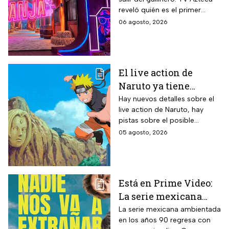
reality más viral de la
reveló quién es el primer
televisión mexicana
granjero confirmado para la
06 agosto, 2026
segunda temporada del
reality 24/7.
El live action de
Naruto ya tiene
director y así avanza
Hay nuevos detalles sobre el
live action de Naruto, hay
el casting de la
pistas sobre el posible
película
enfoque de la historia y
05 agosto, 2026
quiénes serán los
protagonistas de la cinta.
Está en Prime Video:
La serie mexicana
noventera de la que
La serie mexicana ambientada
en los años 90 regresa con
todos están hablando