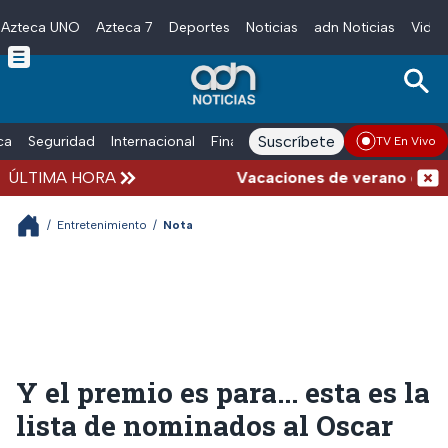
Azteca UNO
Azteca 7
Deportes
Noticias
adn Noticias
Video
Skip to main content
Suscríbete
ica
Seguridad
Internacional
Finanzas
adn Noticias Radio
Esp
TV En Vivo
ÚLTIMA HORA
Vacaciones de verano complicada
/
Entretenimiento
/
Nota
Y el premio es para... esta es la
lista de nominados al Oscar