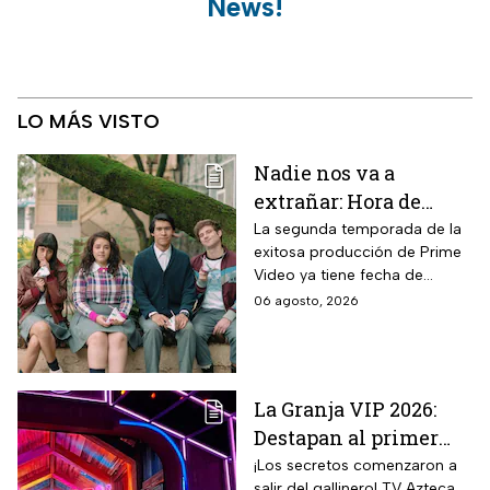
News!
LO MÁS VISTO
Nadie nos va a
extrañar: Hora de
estreno de la
La segunda temporada de la
exitosa producción de Prime
Temporada 2 y reparto
Video ya tiene fecha de
completo
estreno. Conoce el horario en
06 agosto, 2026
México, el reparto completo y
la trama tras la muerte de
Memo.
La Granja VIP 2026:
Destapan al primer
participante del
¡Los secretos comenzaron a
salir del gallinero! TV Azteca