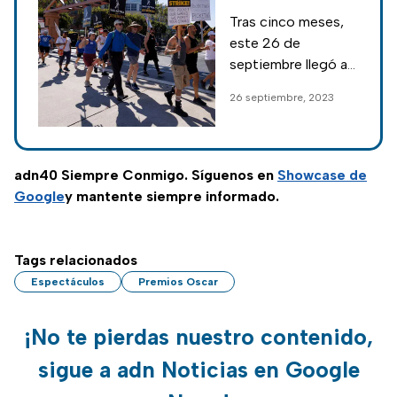
escritores y
Tras cinco meses,
guionistas de
este 26 de
Hollywood
septiembre llegó a
su fin a huelga de
26 septiembre, 2023
escritores y
guinistas; te
contamos los
detalles.
adn40 Siempre Conmigo. Síguenos en
Showcase de
Google
y mantente siempre informado.
Tags relacionados
Espectáculos
Premios Oscar
¡No te pierdas nuestro contenido,
sigue a adn Noticias en Google