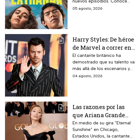
nuevos episodios. Conoce
y que se ve en un fin
cuándo se estrena, qué
05 agosto, 2026
de semana
pasará tras el impactante final
de la primera temporada y
quiénes vuelven al elenco.
Harry Styles: De héroe
de Marvel a correr en
Chapultepec; las
El cantante británico ha
demostrado que su talento va
apariciones del
más allá de los escenarios y
cantante en el cine
ha llegado a la pantalla
04 agosto, 2026
grande. conoce los
personajes que ha
interpretado.
Las razones por las
que Ariana Grande
hará una pausa en su
En medio de su gira “Eternal
Sunshine” en Chicago,
carrera
Estados Unidos, la cantante