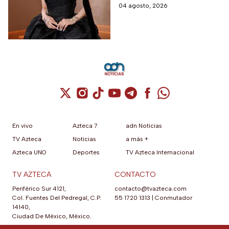
informó a sus fanáticos que
04 agosto, 2026
“se alejará de la atención
pública”
Cuenta de X / Twitter (se abre en una nuev
Cuenta de Instagram (se abre en una n
Cuenta de TikTok (se abre en una
Cuenta de YouTube (se abre 
Cuenta de Telegram (se a
Cuenta de Facebook 
Cuenta de Whats
En vivo
Azteca 7
adn Noticias
TV Azteca
Noticias
a más +
Azteca UNO
Deportes
TV Azteca Internacional
TV AZTECA
CONTACTO
Periférico Sur 4121,
contacto@tvazteca.com
Col. Fuentes Del Pedregal, C.P.
55 1720 1313
|
Conmutador
14140,
Ciudad De México, México.