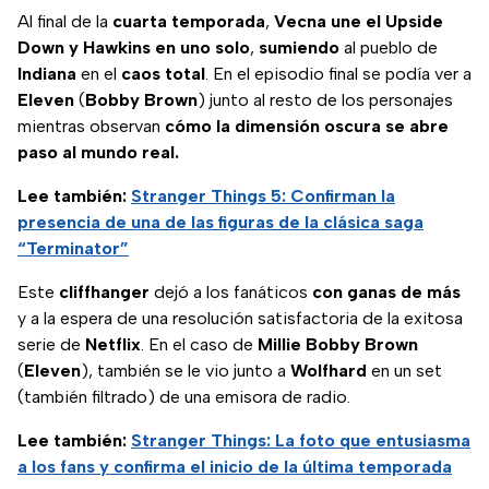
Al final de la
cuarta
temporada
,
Vecna une el Upside
Down y Hawkins en uno solo
,
sumiendo
al pueblo de
Indiana
en el
caos
total
. En el episodio final se podía ver a
Eleven
(
Bobby
Brown
)
junto al resto de los personajes
mientras observan
cómo la dimensión oscura se abre
paso al mundo real.
Lee también:
Stranger Things 5: Confirman la
presencia de una de las figuras de la clásica saga
“Terminator”
Este
cliffhanger
dejó a los fanáticos
con ganas de más
y a la espera de una resolución satisfactoria de la exitosa
serie de
Netflix
. En el caso de
Millie
Bobby
Brown
(
Eleven
), también se le vio junto a
Wolfhard
en un set
(también filtrado) de una emisora de radio.
Lee también:
Stranger Things: La foto que entusiasma
a los fans y confirma el inicio de la última temporada