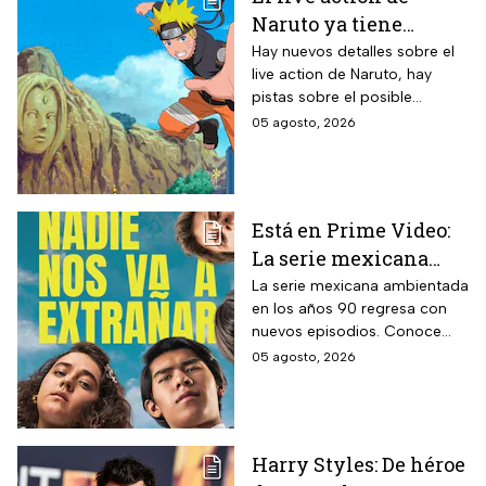
Naruto ya tiene
director y así avanza
Hay nuevos detalles sobre el
live action de Naruto, hay
el casting de la
pistas sobre el posible
película
enfoque de la historia y
05 agosto, 2026
quiénes serán los
protagonistas de la cinta.
Está en Prime Video:
La serie mexicana
noventera de la que
La serie mexicana ambientada
en los años 90 regresa con
todos están hablando
nuevos episodios. Conoce
y que se ve en un fin
cuándo se estrena, qué
05 agosto, 2026
de semana
pasará tras el impactante final
de la primera temporada y
quiénes vuelven al elenco.
Harry Styles: De héroe