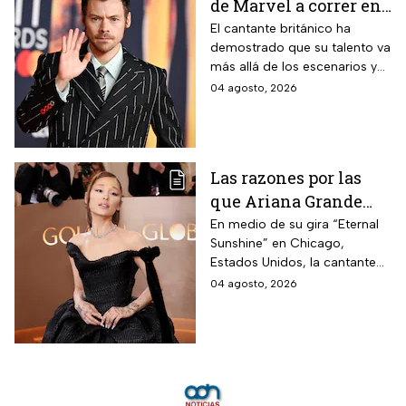
de Marvel a correr en
Chapultepec; las
El cantante británico ha
demostrado que su talento va
apariciones del
más allá de los escenarios y
cantante en el cine
ha llegado a la pantalla
04 agosto, 2026
grande. conoce los
personajes que ha
interpretado.
Las razones por las
que Ariana Grande
hará una pausa en su
En medio de su gira “Eternal
Sunshine” en Chicago,
carrera
Estados Unidos, la cantante
informó a sus fanáticos que
04 agosto, 2026
“se alejará de la atención
pública”