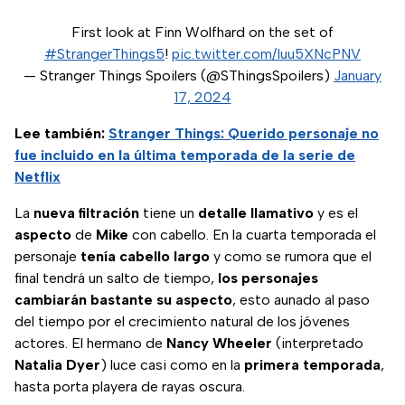
First look at Finn Wolfhard on the set of
#StrangerThings5
!
pic.twitter.com/Iuu5XNcPNV
— Stranger Things Spoilers (@SThingsSpoilers)
January
17, 2024
Lee también:
Stranger Things: Querido personaje no
fue incluido en la última temporada de la serie de
Netflix
La
nueva
filtración
tiene un
detalle llamativo
y es el
aspecto
de
Mike
con cabello. En la cuarta temporada el
personaje
tenía cabello largo
y como se rumora que el
final tendrá un salto de tiempo,
los personajes
cambiarán bastante su aspecto
, esto aunado al paso
del tiempo por el crecimiento natural de los jóvenes
actores. El hermano de
Nancy
Wheeler
(interpretado
Natalia
Dyer
) luce casi como en la
primera
temporada
,
hasta porta playera de rayas oscura.