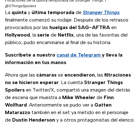
Filtraciones de la quinta temporada de Stranger Things.
|
@SThingsSpoilers
La
quinta
y
última
temporada
de
Stranger Things
finalmente comenzó su rodaje. Después de los retrasos
provocados por las
huelgas del SAG-AFTRA
en
Hollywood
, la
serie
de
Netflix
, una de las favoritas del
público, pudo encaminarse al final de su historia.
Suscríbete a nuestro
canal de Telegram
y lleva la
información en tus manos
Ahora que las
cámaras
se
encendieron
, las
filtraciones
no se hicieron esperar
. La cuenta
Stranger Things
Spoilers
en Twitter/X, compartió una imagen del detrás
de escena que muestra a
Mike
Wheeler
de
Finn
Wolfhard
. Anteriormente se pudo ver a
Gatten
Matarazzo
también en el set ya metido en el personaje
de
Dustin
Henderson
y a otros protagonistas del elenco.