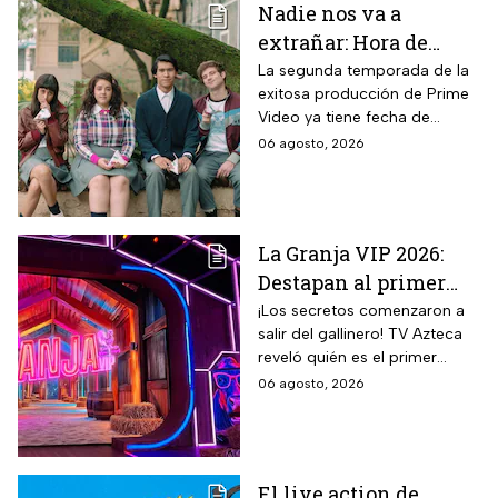
Nadie nos va a
extrañar: Hora de
estreno de la
La segunda temporada de la
exitosa producción de Prime
Temporada 2 y reparto
Video ya tiene fecha de
completo
estreno. Conoce el horario en
06 agosto, 2026
México, el reparto completo y
la trama tras la muerte de
Memo.
La Granja VIP 2026:
Destapan al primer
participante del
¡Los secretos comenzaron a
salir del gallinero! TV Azteca
reality más viral de la
reveló quién es el primer
televisión mexicana
granjero confirmado para la
06 agosto, 2026
segunda temporada del
reality 24/7.
El live action de