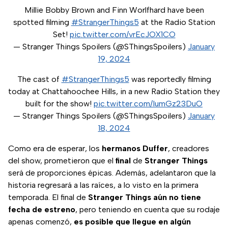
Millie Bobby Brown and Finn Worlfhard have been
spotted filming
#StrangerThings5
at the Radio Station
Set!
pic.twitter.com/vrEcJOX1CO
— Stranger Things Spoilers (@SThingsSpoilers)
January
19, 2024
The cast of
#StrangerThings5
was reportedly filming
today at Chattahoochee Hills, in a new Radio Station they
built for the show!
pic.twitter.com/IumGz23DuO
— Stranger Things Spoilers (@SThingsSpoilers)
January
18, 2024
Como era de esperar, los
hermanos
Duffer
, creadores
del show, prometieron que el
final
de
Stranger
Things
será de proporciones épicas. Además, adelantaron que la
historia regresará a las raíces, a lo visto en la primera
temporada. El final de
Stranger
Things aún no tiene
fecha de estreno
, pero teniendo en cuenta que su rodaje
apenas comenzó,
es posible que llegue en algún