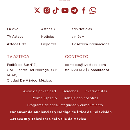
Cuenta de X / Twitter (se abre en una nuev
Cuenta de Instagram (se abre en una n
Cuenta de TikTok (se abre en una
Cuenta de YouTube (se abre 
Cuenta de Telegram (se a
Cuenta de Facebook 
Cuenta de Whats
En vivo
Azteca 7
adn Noticias
TV Azteca
Noticias
a más +
Azteca UNO
Deportes
TV Azteca Internacional
TV AZTECA
CONTACTO
Periférico Sur 4121,
contacto@tvazteca.com
Col. Fuentes Del Pedregal, C.P.
55 1720 1313
|
Conmutador
14140,
Ciudad De México, México.
Aviso de privacidad
Derechos
Inversionistas
Promo Espacio
Trabaja con nosotros
Programa de ética, integridad y cumplimiento
Defensor de Audiencias y Código de Ética de Televisión
Azteca III y Televisora del Valle de México