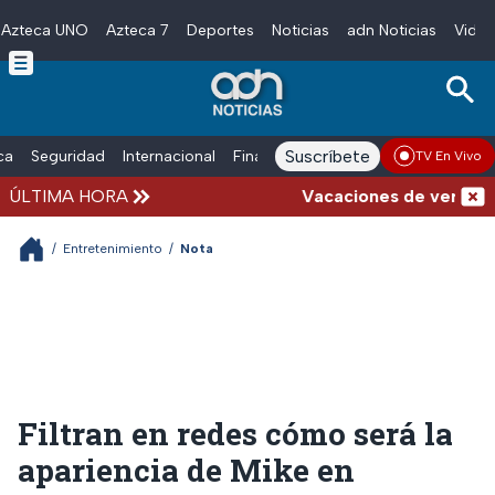
Azteca UNO
Azteca 7
Deportes
Noticias
adn Noticias
Video
Skip to main content
Suscríbete
ica
Seguridad
Internacional
Finanzas
adn Noticias Radio
Esp
TV En Vivo
ÚLTIMA HORA
Vacaciones de verano comp
/
Entretenimiento
/
Nota
Filtran en redes cómo será la
apariencia de Mike en