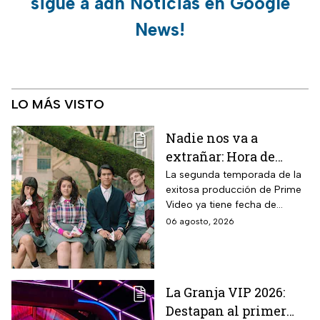
sigue a adn Noticias en Google
News!
LO MÁS VISTO
Nadie nos va a
extrañar: Hora de
estreno de la
La segunda temporada de la
exitosa producción de Prime
Temporada 2 y reparto
Video ya tiene fecha de
completo
estreno. Conoce el horario en
06 agosto, 2026
México, el reparto completo y
la trama tras la muerte de
Memo.
La Granja VIP 2026:
Destapan al primer