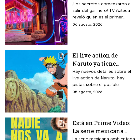
participante del
¡Los secretos comenzaron a
salir del gallinero! TV Azteca
reality más viral de la
reveló quién es el primer
televisión mexicana
granjero confirmado para la
06 agosto, 2026
segunda temporada del
reality 24/7.
El live action de
Naruto ya tiene
director y así avanza
Hay nuevos detalles sobre el
live action de Naruto, hay
el casting de la
pistas sobre el posible
película
enfoque de la historia y
05 agosto, 2026
quiénes serán los
protagonistas de la cinta.
Está en Prime Video:
La serie mexicana
noventera de la que
La serie mexicana ambientada