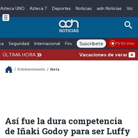
Azteca UNO
Azteca 7
Deportes
Noticias
adn Noticias
Video
Skip to main content
Suscríbete
ica
Seguridad
Internacional
Finanzas
adn Noticias Radio
Esp
TV En Vivo
ÚLTIMA HORA
Vacaciones de verano compli
/
Entretenimiento
/
Nota
Así fue la dura competencia
de Iñaki Godoy para ser Luffy