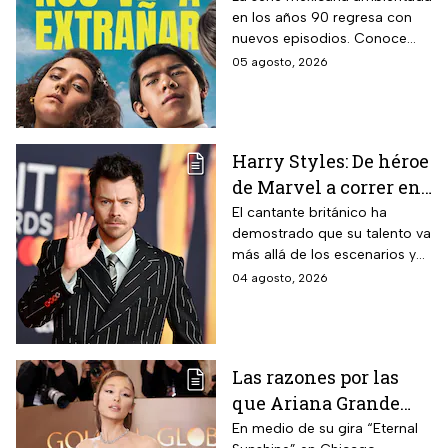
en los años 90 regresa con
todos están hablando
nuevos episodios. Conoce
y que se ve en un fin
cuándo se estrena, qué
05 agosto, 2026
de semana
pasará tras el impactante final
de la primera temporada y
quiénes vuelven al elenco.
Harry Styles: De héroe
de Marvel a correr en
Chapultepec; las
El cantante británico ha
demostrado que su talento va
apariciones del
más allá de los escenarios y
cantante en el cine
ha llegado a la pantalla
04 agosto, 2026
grande. conoce los
personajes que ha
interpretado.
Las razones por las
que Ariana Grande
hará una pausa en su
En medio de su gira “Eternal