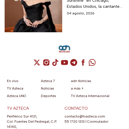
Sunshine” en Chicago,
carrera
Estados Unidos, la cantante
informó a sus fanáticos que
04 agosto, 2026
“se alejará de la atención
pública”
Cuenta de X / Twitter (se abre en una nuev
Cuenta de Instagram (se abre en una n
Cuenta de TikTok (se abre en una
Cuenta de YouTube (se abre 
Cuenta de Telegram (se a
Cuenta de Facebook 
Cuenta de Whats
En vivo
Azteca 7
adn Noticias
TV Azteca
Noticias
a más +
Azteca UNO
Deportes
TV Azteca Internacional
TV AZTECA
CONTACTO
Periférico Sur 4121,
contacto@tvazteca.com
Col. Fuentes Del Pedregal, C.P.
55 1720 1313
|
Conmutador
14140,