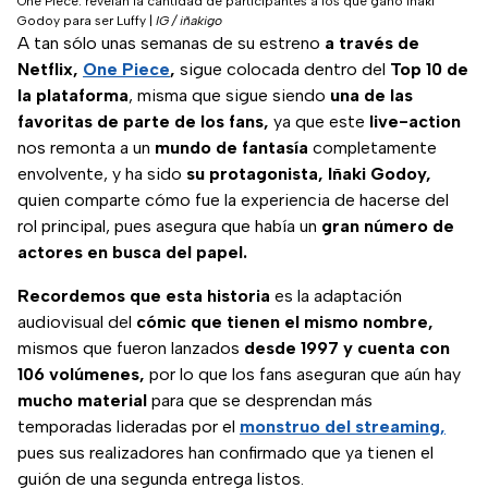
One Piece: revelan la cantidad de participantes a los que ganó Iñaki
Godoy para ser Luffy
|
IG / iñakigo
A tan sólo unas semanas de su estreno
a través de
Netflix,
One Piece
,
sigue colocada dentro del
Top 10 de
la plataforma
, misma que sigue siendo
una de las
favoritas de parte de los fans,
ya que este
live-action
nos remonta a un
mundo de fantasía
completamente
envolvente, y ha sido
su protagonista, Iñaki Godoy,
quien comparte cómo fue la experiencia de hacerse del
rol principal, pues asegura que había un
gran número de
actores en busca del papel.
Recordemos que esta historia
es la adaptación
audiovisual del
cómic que tienen el mismo nombre,
mismos que fueron lanzados
desde 1997 y cuenta con
106 volúmenes,
por lo que los fans aseguran que aún hay
mucho material
para que se desprendan más
temporadas lideradas por el
monstruo del streaming,
pues sus realizadores han confirmado que ya tienen el
guión de una segunda entrega listos.