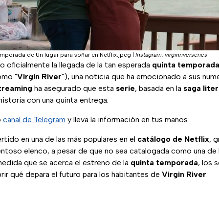
mporada de Un lugar para soñar en Netflix.jpeg
|
Instagram: virginriverseries
 oficialmente la llegada de la tan esperada
quinta temporad
omo "
Virgin River
"), una noticia que ha emocionado a sus num
treaming
ha asegurado que esta
serie
, basada en la
saga lite
 historia con una quinta entrega.
o
canal de Telegram
y lleva la información en tus manos.
rtido en una de las más populares en el
catálogo de Netflix
, 
lentoso elenco, a pesar de que no sea catalogada como una de
medida que se acerca el estreno de la
quinta temporada
, los
ir qué depara el futuro para los habitantes de
Virgin River
.