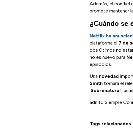
Además, el conflict
promete mantener la
¿Cuándo se e
Netflix ha anuncia
plataforma el
7 de 
dos últimos no estar
no es nuevo para
Net
episodios.
Una
novedad
import
Smith
tomará el rel
'
Sobrenatural
', as
adn40 Siempre Con
Tags relacionados