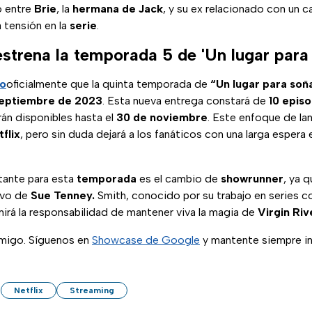
o entre
Brie
, la
hermana de Jack
, y su ex relacionado con un c
 tensión en la
serie
.
strena la temporada 5 de 'Un lugar para
do
oficialmente que la quinta temporada de
“Un lugar para soñ
septiembre de 2023
. Esta nueva entrega constará de
10 episo
án disponibles hasta el
30 de noviembre
. Este enfoque de la
flix
, pero sin duda dejará a los fanáticos con una larga espera 
ante para esta
temporada
es el cambio de
showrunner
, ya 
evo de
Sue Tenney.
Smith, conocido por su trabajo en series c
umirá la responsabilidad de mantener viva la magia de
Virgin Riv
migo. Síguenos en
Showcase de Google
y mantente siempre i
Netflix
Streaming