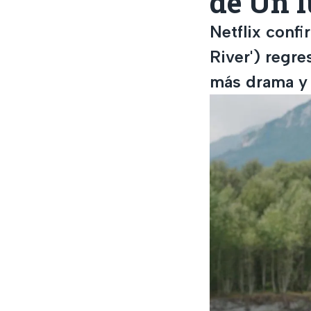
de Un l
Netflix confi
River') regr
más drama y