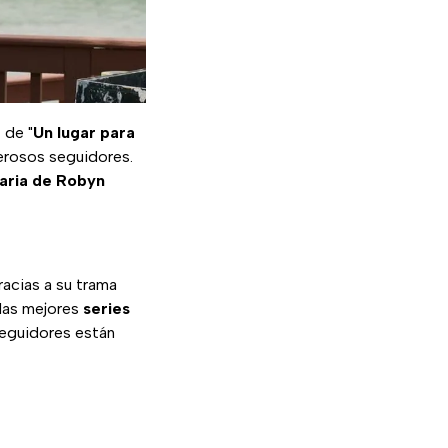
a
de "
Un lugar para
erosos seguidores.
raria de Robyn
gracias a su trama
 las mejores
series
 seguidores están