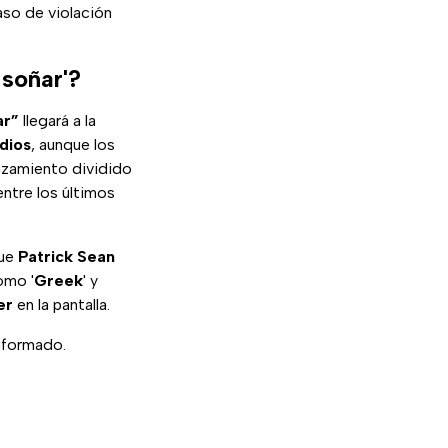
aso de violación
 soñar'?
ar”
llegará a la
dios
, aunque los
nzamiento dividido
entre los últimos
que
Patrick Sean
omo '
Greek
' y
er
en la pantalla.
nformado.