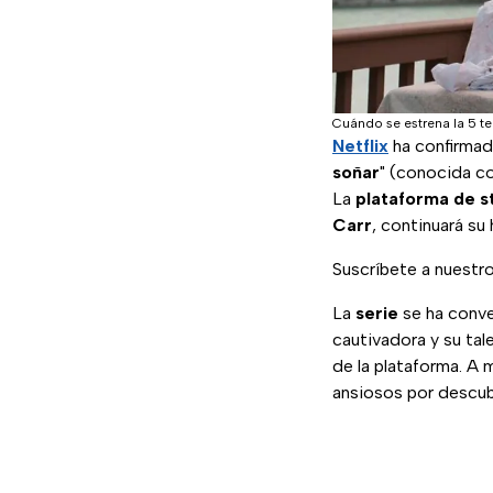
Cuándo se estrena la 5 te
Netflix
ha confirmado
soñar
" (conocida c
La
plataforma de s
Carr
, continuará su
Suscríbete a nuestr
La
serie
se ha conve
cautivadora y su ta
de la plataforma. A 
ansiosos por descubr