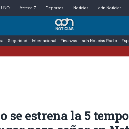
a UNO
Azteca 7
Deportes
Noticias
adn Noticias
ica
Seguridad
Internacional
Finanzas
adn Noticias Radio
Esp
 se estrena la 5 temp