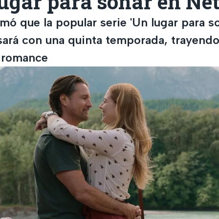
ugar para soñar en Net
rmó que la popular serie 'Un lugar para so
esará con una quinta temporada, trayend
 romance