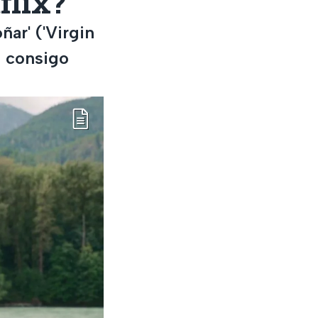
flix?
ñar' ('Virgin
o consigo