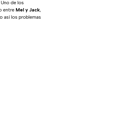
. Uno de los
o entre
Mel y Jack
,
do así los problemas