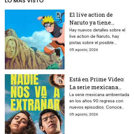
LO MÁS VISTO
El live action de
Naruto ya tiene
director y así avanza
Hay nuevos detalles sobre el
live action de Naruto, hay
el casting de la
pistas sobre el posible
película
enfoque de la historia y
05 agosto, 2026
quiénes serán los
protagonistas de la cinta.
Está en Prime Video:
La serie mexicana
noventera de la que
La serie mexicana ambientada
en los años 90 regresa con
todos están hablando
nuevos episodios. Conoce
y que se ve en un fin
cuándo se estrena, qué
05 agosto, 2026
de semana
pasará tras el impactante final
de la primera temporada y
quiénes vuelven al elenco.