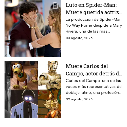
Luto en Spider-Man:
Muere querida actriz
por derrame cerebral;
La producción de Spider-Man:
No Way Home despide a Mary
esto se sabe
Rivera, una de las más
queridas actrices que dieron
03 agosto, 2026
vida a un personaje
entrañable en la saga de Tom
Holland.
Muere Carlos del
Campo, actor detrás de
la voz detrás de
Carlos del Campo: una de las
voces más representativas del
Slinky y C-3P0 en
doblaje latino, una profesión
México
en la que Mexico es referente
02 agosto, 2026
internacional.