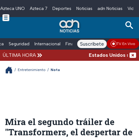
Azteca UNO
Azteca 7
Deportes
Noticias
adn Noticias
Video
Skip to main content
Suscríbete
ica
Seguridad
Internacional
Finanzas
adn Noticias Radio
Esp
TV En Vivo
ÚLTIMA HORA
Estados Unidos suspend
/
Entretenimiento
/
Nota
Mira el segundo tráiler de
"Transformers, el despertar de