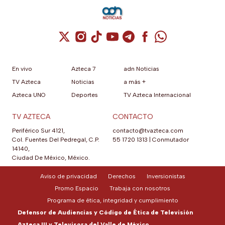
Cuenta de X / Twitter (se abre en una nuev
Cuenta de Instagram (se abre en una n
Cuenta de TikTok (se abre en una
Cuenta de YouTube (se abre 
Cuenta de Telegram (se a
Cuenta de Facebook 
Cuenta de Whats
En vivo
Azteca 7
adn Noticias
TV Azteca
Noticias
a más +
Azteca UNO
Deportes
TV Azteca Internacional
TV AZTECA
CONTACTO
Periférico Sur 4121,
contacto@tvazteca.com
Col. Fuentes Del Pedregal, C.P.
55 1720 1313
|
Conmutador
14140,
Ciudad De México, México.
Aviso de privacidad
Derechos
Inversionistas
Promo Espacio
Trabaja con nosotros
Programa de ética, integridad y cumplimiento
Defensor de Audiencias y Código de Ética de Televisión
Azteca III y Televisora del Valle de México