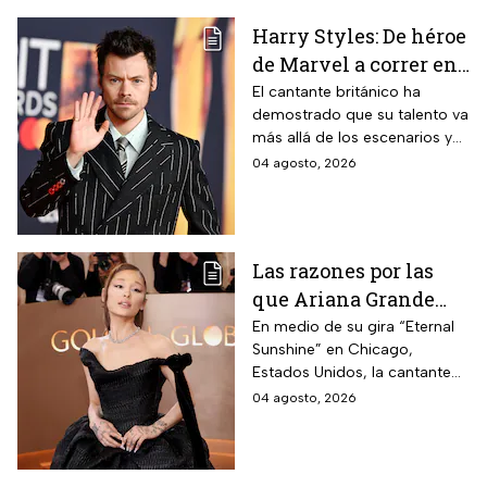
Harry Styles: De héroe
de Marvel a correr en
Chapultepec; las
El cantante británico ha
demostrado que su talento va
apariciones del
más allá de los escenarios y
cantante en el cine
ha llegado a la pantalla
04 agosto, 2026
grande. conoce los
personajes que ha
interpretado.
Las razones por las
que Ariana Grande
hará una pausa en su
En medio de su gira “Eternal
Sunshine” en Chicago,
carrera
Estados Unidos, la cantante
informó a sus fanáticos que
04 agosto, 2026
“se alejará de la atención
pública”