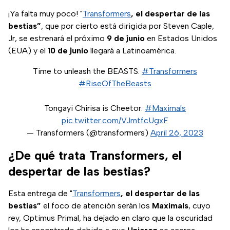
¡Ya falta muy poco! "
Transformers
, el despertar de las
bestias”
, que por cierto está dirigida por Steven Caple,
Jr, se estrenará el próximo
9 de junio
en Estados Unidos
(EUA) y el
10 de junio
llegará a Latinoamérica.
Time to unleash the BEASTS.
#Transformers
#RiseOfTheBeasts
Tongayi Chirisa is Cheetor.
#Maximals
pic.twitter.com/VJmtfcUgxF
— Transformers (@transformers)
April 26, 2023
¿De qué trata Transformers, el
despertar de las bestias?
Esta entrega de "
Transformers
, el despertar de las
bestias”
el foco de atención serán los
Maximals
, cuyo
rey, Optimus Primal, ha dejado en claro que la oscuridad