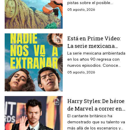
pistas sobre el posible
película
enfoque de la historia y
05 agosto, 2026
quiénes serán los
protagonistas de la cinta.
Está en Prime Video:
La serie mexicana
noventera de la que
La serie mexicana ambientada
en los años 90 regresa con
todos están hablando
nuevos episodios. Conoce
y que se ve en un fin
cuándo se estrena, qué
05 agosto, 2026
de semana
pasará tras el impactante final
de la primera temporada y
quiénes vuelven al elenco.
Harry Styles: De héroe
de Marvel a correr en
Chapultepec; las
El cantante británico ha
demostrado que su talento va
apariciones del
más allá de los escenarios y