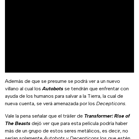
Además de que se presume se podrá ver a un nuevo
villano al cual los
Autobots
se tendrán que enfrentar con
ayuda de los humanos para salvar a la Tierra, la cual de
nueva cuenta, se verá amenazada por los
Decepticons.
Vale la pena señalar que el tráiler de
Transformer: Rise of
The Beasts
dejó ver que para esta película podría haber
más de un grupo de estos seres metálicos, es decir, no
serían solamente
Autobots y Decepticons
los que estén