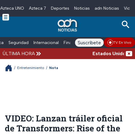
Azteca UNO
Azteca 7
Deportes
Noticias
adn Noticias
Video
Skip to main content
Suscríbete
ica
Seguridad
Internacional
Finanzas
adn Noticias Radio
Esp
TV En Vivo
ÚLTIMA HORA
Estados Unidos suspe
/
Entretenimiento
/
Nota
VIDEO: Lanzan tráiler oficial
de Transformers: Rise of the