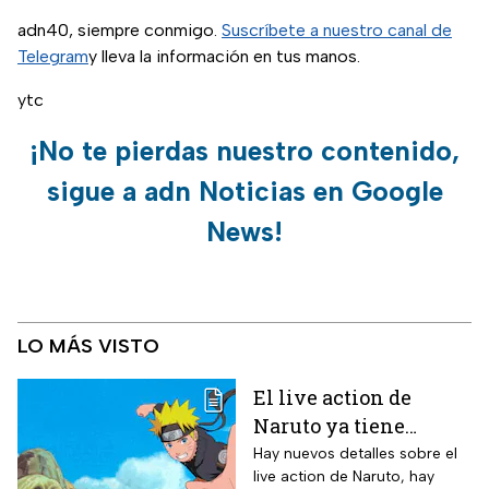
adn40, siempre conmigo.
Suscríbete a nuestro canal de
Telegram
y lleva la información en tus manos.
ytc
¡No te pierdas nuestro contenido,
sigue a adn Noticias en Google
News!
LO MÁS VISTO
El live action de
Naruto ya tiene
director y así avanza
Hay nuevos detalles sobre el
live action de Naruto, hay
el casting de la