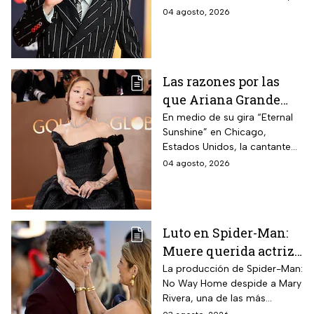
cantante en el cine
ha llegado a la pantalla
04 agosto, 2026
grande. conoce los
personajes que ha
interpretado.
Las razones por las
que Ariana Grande
hará una pausa en su
En medio de su gira “Eternal
Sunshine” en Chicago,
carrera
Estados Unidos, la cantante
informó a sus fanáticos que
04 agosto, 2026
“se alejará de la atención
pública”
Luto en Spider-Man:
Muere querida actriz
por derrame cerebral;
La producción de Spider-Man:
No Way Home despide a Mary
esto se sabe
Rivera, una de las más
queridas actrices que dieron