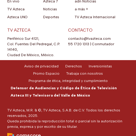
En vivo
Azteca 7
adn Noticias
TV Azteca
Noticias
a más +
Azteca UNO
Deportes
TV Azteca Internacional
TV AZTECA
CONTACTO
Periférico Sur 4121,
contacto@tvazteca.com
Col. Fuentes Del Pedregal, C.P.
55 1720 1313
|
Conmutador
14140,
Ciudad De México, México.
Aviso de privacidad
Derechos
Inversionistas
Promo Espacio
Trabaja con nosotros
Programa de ética, integridad y cumplimiento
Defensor de Audiencias y Código de Ética de Televisión
Azteca III y Televisora del Valle de México
TV Azteca, M.R. & ©, TV Azteca, S.A.B. de C.V. Todos los derechos
reservados, 2025.
Queda prohibida la reproducción total o parcial sin la autorización
previa, expresa y por escrito de su titular.