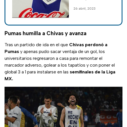
se vuelve viral
Monterrey creó su
26 abril, 2023
propia playera para
no fallar en una
dínamica en su
escuela, su historia
Pumas humilla a Chivas y avanza
se volvió viral.
Tras un partido de ida en el que
Chivas perdonó a
Pumas
y apenas pudo sacar ventaja de un gol, los
universitarios regresaron a casa para remontar el
marcador adverso, golear a los tapatíos y con poner el
global 3 a 1 para instalarse en las
semifinales de la Liga
MX.