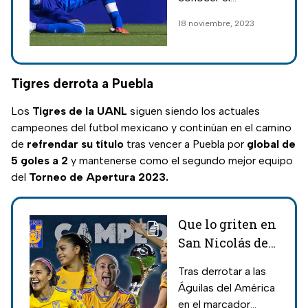
Mexicana?
diagnóstico del
18 noviembre, 2023
portero del
Salernitana de la
Serie A, Memo
Ochoa, quien podría
Tigres derrota a Puebla
estar fuera por
Los
Tigres de la UANL
siguen siendo los actuales
algunas semanas.
campeones del futbol mexicano y continúan en el camino
de
refrendar su título
tras vencer a Puebla por
global de
5 goles a 2
y mantenerse como el segundo mejor equipo
del
Torneo de Apertura 2023.
Que lo griten en
San Nicolás de
los Garza, las
Tras derrotar a las
amazonas de
Águilas del América
Tigres son
en el marcador