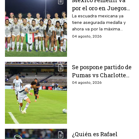
por el oro en Juegos
Centroamericanos; ya
La escuadra mexicana ya
tiene asegurada medalla y
conoce a su rival
ahora va por la máxima
presea en los Juegos
04 agosto, 2026
Centroamericanos
Se pospone partido de
Pumas vs Charlotte
FC en el inicio de la
04 agosto, 2026
Leagues Cup 2026
¿Quién es Rafael