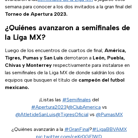
semana para conocer a los dos invitados a la gran final del
Torneo de Apertura 2023.
¿Quiénes avanzaron a semifinales de
la Liga MX?
Luego de los encuentros de cuartos de final;
América,
Tigres, Pumas y San Luis
derrotaron a
León, Puebla,
Chivas y Monterrey
respectivamente para instalarse en
las semifinales de la Liga MX de donde saldrán los dos
equipos que busquen el título de
campeón del futbol
mexicano.
¡Listas las
#Semifinales
del
#Apertura2023
!
@ClubAmerica
vs
@AtletideSanLuis
@TigresOficial
vs
@PumasMX
¿Quiénes avanzarán a la
#GranFinal
?
#LigaBBVAMX
pic.twitter.com/ceKr0GE1WD