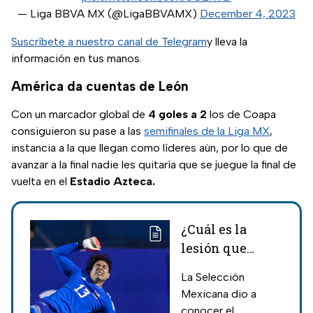
— Liga BBVA MX (@LigaBBVAMX)
December 4, 2023
Suscríbete a nuestro canal de Telegram
y lleva la
información en tus manos.
América da cuentas de León
Con un marcador global de
4 goles a 2
los de Coapa
consiguieron su pase a las
semifinales de la Liga MX
,
instancia a la que llegan como líderes aún, por lo que de
avanzar a la final nadie les quitaría que se juegue la final de
vuelta en el
Estadio Azteca.
¿Cuál es la
lesión que
sufrió Memo
La Selección
Ochoa con la
Mexicana dio a
Selección
conocer el