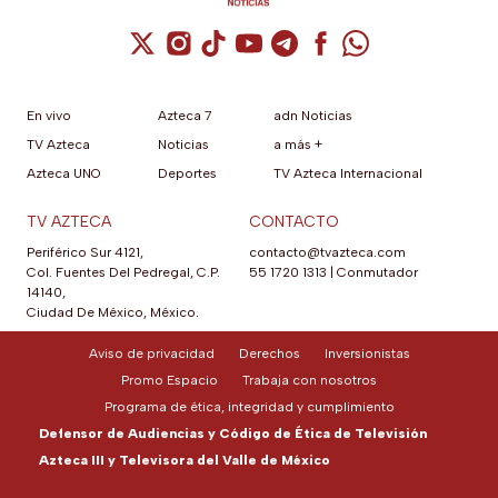
Cuenta de X / Twitter (se abre en una nuev
Cuenta de Instagram (se abre en una n
Cuenta de TikTok (se abre en una
Cuenta de YouTube (se abre 
Cuenta de Telegram (se a
Cuenta de Facebook 
Cuenta de Whats
En vivo
Azteca 7
adn Noticias
TV Azteca
Noticias
a más +
Azteca UNO
Deportes
TV Azteca Internacional
TV AZTECA
CONTACTO
Periférico Sur 4121,
contacto@tvazteca.com
Col. Fuentes Del Pedregal, C.P.
55 1720 1313
|
Conmutador
14140,
Ciudad De México, México.
Aviso de privacidad
Derechos
Inversionistas
Promo Espacio
Trabaja con nosotros
Programa de ética, integridad y cumplimiento
Defensor de Audiencias y Código de Ética de Televisión
Azteca III y Televisora del Valle de México