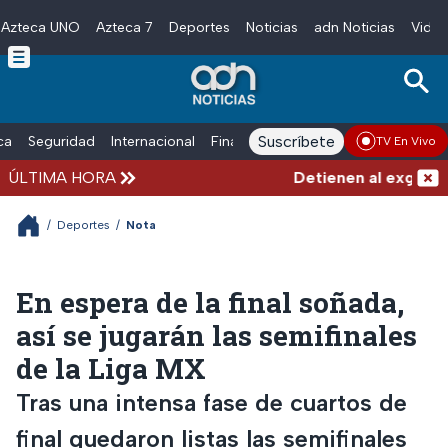
Azteca UNO
Azteca 7
Deportes
Noticias
adn Noticias
Video
Skip to main content
Suscríbete
ica
Seguridad
Internacional
Finanzas
adn Noticias Radio
Esp
TV En Vivo
ÚLTIMA HORA
Detienen al exgobernad
/
Deportes
/
Nota
En espera de la final soñada,
así se jugarán las semifinales
de la Liga MX
Tras una intensa fase de cuartos de
final quedaron listas las semifinales