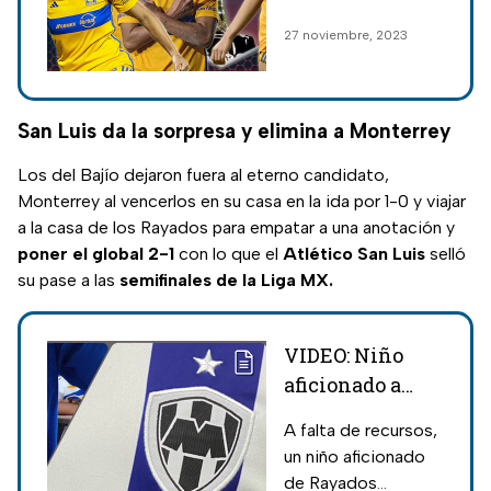
campeonas de
global, las amazonas
27 noviembre, 2023
la Liga MX
de Tigres de
Femenil
Monterrey son las
nuevas campeonas
de la Liga MX
San Luis da la sorpresa y elimina a Monterrey
Femenil.
Los del Bajío dejaron fuera al eterno candidato,
Monterrey al vencerlos en su casa en la ida por 1-0 y viajar
a la casa de los Rayados para empatar a una anotación y
poner el global 2-1
con lo que el
Atlético San Luis
selló
su pase a las
semifinales de la Liga MX.
VIDEO: Niño
aficionado a
Rayados de
A falta de recursos,
Monterrey crea
un niño aficionado
propia playera y
de Rayados