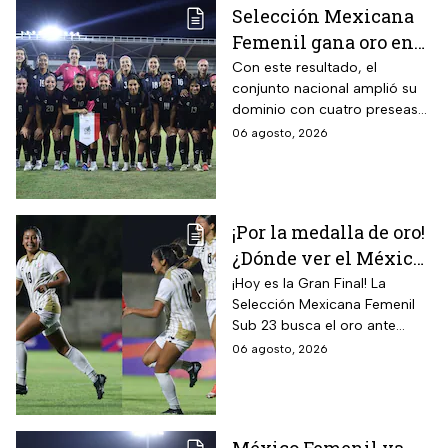
Selección Mexicana
Femenil gana oro en
Juegos
Con este resultado, el
conjunto nacional amplió su
Centroamericanos; el
dominio con cuatro preseas
camino de México a la
doradas de forma
06 agosto, 2026
gloria
consecutiva
¡Por la medalla de oro!
¿Dónde ver el México
vs Colombia Femenil?
¡Hoy es la Gran Final! La
Selección Mexicana Femenil
Así puedes seguir la
Sub 23 busca el oro ante
Gran Final EN VIVO
Colombia en los Juegos
06 agosto, 2026
Centroamericanos y del
Caribe Santo Domingo 2026.
México Femenil va