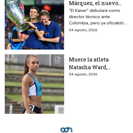
Márquez, el nuevo
entrenador de la
“El Kaiser” debutará como
director técnico ante
Selección Mexicana
Colombia, pero ya oficializó la
que debutará con
fecha de su primer encuentro
04 agosto, 2026
Colombia, Perú y
contra Estados Unidos, el
EUA?
máximo rival de la zona para
México
Muere la atleta
Natasha Ward,
promesa del atletismo
04 agosto, 2026
mundial a los 21 años
de edad