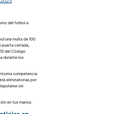
 2023
smo del futbol a
bol una multa de 100
a puerta cerrada,
 13 del Código
na durante los
 próxima competencia
rá eliminatorias por
isputarse sin
ación en tus manos.