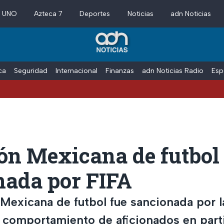
a UNO
Azteca 7
Deportes
Noticias
adn Noticias
ica
Seguridad
Internacional
Finanzas
adn Noticias Radio
Esp
ón Mexicana de futbol
nada por FIFA
 Mexicana de futbol fue sancionada por l
 comportamiento de aficionados en part