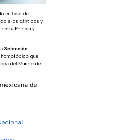
o en fase de
do a los cánticos y
contra Polonia y
la
Selección
to homofóbico que
 Copa del Mundo de
 mexicana de
acional