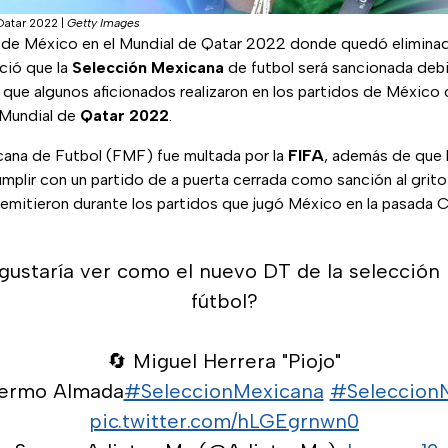
Qatar 2022
|
Getty Images
 de México en el Mundial de Qatar 2022 donde quedó eliminad
ció que la
Selección Mexicana
de futbol será sancionada debi
que algunos aficionados realizaron en los partidos de México 
 Mundial de
Qatar 2022
.
ana de Futbol (FMF) fue multada por la
FIFA
, además de que 
mplir con un partido de a puerta cerrada como sanción al gri
 emitieron durante los partidos que jugó México en la pasada
 gustaría ver como el nuevo DT de la selección
fútbol?
🔄 Miguel Herrera "Piojo"
lermo Almada
#SeleccionMexicana
#SeleccionN
pic.twitter.com/hLGEgrnwn0