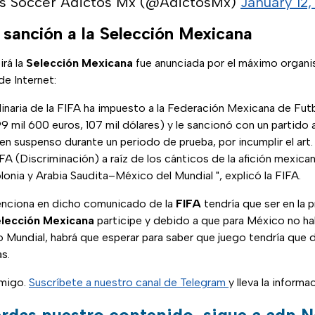
s Soccer Adictos Mx (@AdictosMx)
January 12,
 sanción a la Selección Mexicana
irá la
Selección Mexicana
fue anunciada por el máximo organi
de Internet:
inaria de la FIFA ha impuesto a la Federación Mexicana de Fut
99 mil 600 euros, 107 mil dólares) y le sancionó con un partido 
en suspenso durante un periodo de prueba, por incumplir el art.
IFA (Discriminación) a raíz de los cánticos de la afición mexica
nia y Arabia Saudita–México del Mundial ", explicó la FIFA.
enciona en dicho comunicado de la
FIFA
tendría que ser en la
lección Mexicana
participe y debido a que para México no hab
 Mundial, habrá que esperar para saber que juego tendría que d
as.
nmigo.
Suscríbete a nuestro canal de Telegram
y lleva la inform