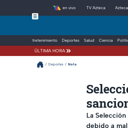
en vivo
TV Azteca
Aztec
Skip to main content
Tiempo Libre
Entretenimiento
Deportes
Salud
Ciencia
Polít
ÚLTIMA HORA
/
Deportes
/
Nota
Selecci
sancio
La Selección
debido a mal