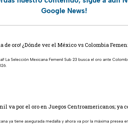
erdas nuestro contenido, sigue a adn N
Google News!
la de oro! ¿Dónde ver el México vs Colombia Femen
inal! La Selección Mexicana Femenil Sub 23 busca el oro ante Colom
026.
l va por el oro en Juegos Centroamericanos; ya co
ana ya tiene asegurada medalla y ahora va por la máxima presea 