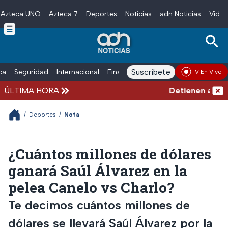
Azteca UNO
Azteca 7
Deportes
Noticias
adn Noticias
Video
Skip to main content
Suscríbete
ica
Seguridad
Internacional
Finanzas
adn Noticias Radio
Esp
TV En Vivo
ÚLTIMA HORA
Detienen al homb
/
Deportes
/
Nota
¿Cuántos millones de dólares
ganará Saúl Álvarez en la
pelea Canelo vs Charlo?
Te decimos cuántos millones de
dólares se llevará Saúl Álvarez por la