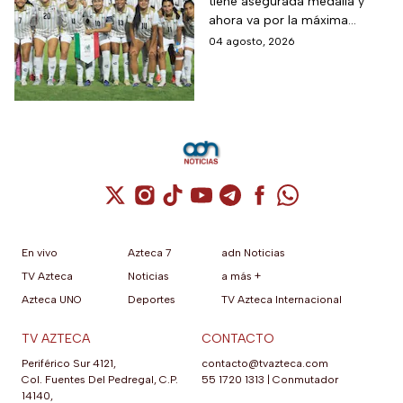
tiene asegurada medalla y
conoce a su rival
ahora va por la máxima
presea en los Juegos
04 agosto, 2026
Centroamericanos
Cuenta de X / Twitter (se abre en una nuev
Cuenta de Instagram (se abre en una n
Cuenta de TikTok (se abre en una
Cuenta de YouTube (se abre 
Cuenta de Telegram (se a
Cuenta de Facebook 
Cuenta de Whats
En vivo
Azteca 7
adn Noticias
TV Azteca
Noticias
a más +
Azteca UNO
Deportes
TV Azteca Internacional
TV AZTECA
CONTACTO
Periférico Sur 4121,
contacto@tvazteca.com
Col. Fuentes Del Pedregal, C.P.
55 1720 1313
|
Conmutador
14140,