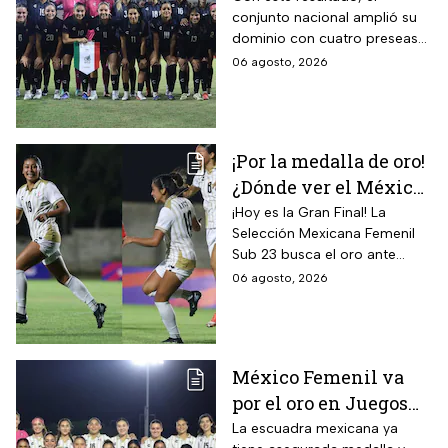
conjunto nacional amplió su
Centroamericanos; el
dominio con cuatro preseas
camino de México a la
doradas de forma
06 agosto, 2026
gloria
consecutiva
¡Por la medalla de oro!
¿Dónde ver el México
vs Colombia Femenil?
¡Hoy es la Gran Final! La
Selección Mexicana Femenil
Así puedes seguir la
Sub 23 busca el oro ante
Gran Final EN VIVO
Colombia en los Juegos
06 agosto, 2026
Centroamericanos y del
Caribe Santo Domingo 2026.
México Femenil va
por el oro en Juegos
Centroamericanos; ya
La escuadra mexicana ya