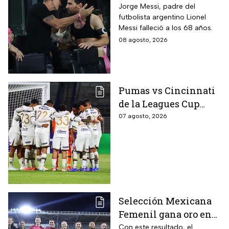
Messi
Jorge Messi, padre del
futbolista argentino Lionel
Messi falleció a los 68 años.
08 agosto, 2026
Pumas vs Cincinnati
de la Leagues Cup
2026 es pospuesto
07 agosto, 2026
hasta nuevo aviso
Selección Mexicana
Femenil gana oro en
Juegos
Con este resultado, el