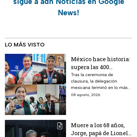
sigue a adn Noticias en Google
News!
LO MÁS VISTO
México hace historia:
supera las 400
medallas en los
Tras la ceremonia de
clausura, la delegación
Juegos
mexicana terminó en lo más
Centroamericanos
alto del medallero
08 agosto, 2026
2026 e impone récords
Muere a los 68 años,
Jorge, papá de Lionel