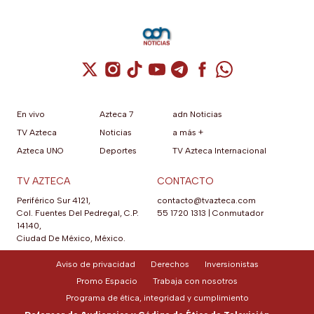
Cuenta de X / Twitter (se abre en una nuev
Cuenta de Instagram (se abre en una n
Cuenta de TikTok (se abre en una
Cuenta de YouTube (se abre 
Cuenta de Telegram (se a
Cuenta de Facebook 
Cuenta de Whats
En vivo
Azteca 7
adn Noticias
TV Azteca
Noticias
a más +
Azteca UNO
Deportes
TV Azteca Internacional
TV AZTECA
CONTACTO
Periférico Sur 4121,
contacto@tvazteca.com
Col. Fuentes Del Pedregal, C.P.
55 1720 1313
|
Conmutador
14140,
Ciudad De México, México.
Aviso de privacidad
Derechos
Inversionistas
Promo Espacio
Trabaja con nosotros
Programa de ética, integridad y cumplimiento