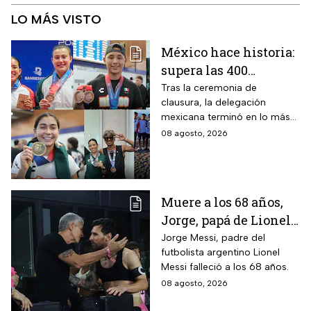
LO MÁS VISTO
México hace historia:
supera las 400
medallas en los
Tras la ceremonia de
clausura, la delegación
Juegos
mexicana terminó en lo más
Centroamericanos
alto del medallero
08 agosto, 2026
2026 e impone récords
Muere a los 68 años,
Jorge, papá de Lionel
Messi
Jorge Messi, padre del
futbolista argentino Lionel
Messi falleció a los 68 años.
08 agosto, 2026