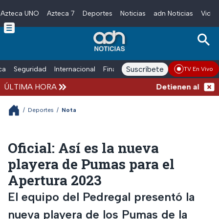
Azteca UNO
Azteca 7
Deportes
Noticias
adn Noticias
Video
Skip to main content
Suscríbete
ica
Seguridad
Internacional
Finanzas
adn Noticias Radio
Esp
TV En Vivo
ÚLTIMA HORA
Detienen al hombre
/
Deportes
/
Nota
Oficial: Así es la nueva
playera de Pumas para el
Apertura 2023
El equipo del Pedregal presentó la
nueva playera de los Pumas de la