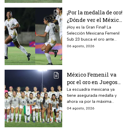
¡Por la medalla de oro!
¿Dónde ver el México
vs Colombia Femenil?
¡Hoy es la Gran Final! La
Selección Mexicana Femenil
Así puedes seguir la
Sub 23 busca el oro ante
Gran Final EN VIVO
Colombia en los Juegos
06 agosto, 2026
Centroamericanos y del
Caribe Santo Domingo 2026.
México Femenil va
por el oro en Juegos
Centroamericanos; ya
La escuadra mexicana ya
tiene asegurada medalla y
conoce a su rival
ahora va por la máxima
presea en los Juegos
04 agosto, 2026
Centroamericanos