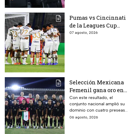
Pumas vs Cincinnati
de la Leagues Cup
2026 es pospuesto
07 agosto, 2026
hasta nuevo aviso
Selección Mexicana
Femenil gana oro en
Juegos
Con este resultado, el
conjunto nacional amplió su
Centroamericanos; el
dominio con cuatro preseas
camino de México a la
doradas de forma
06 agosto, 2026
gloria
consecutiva