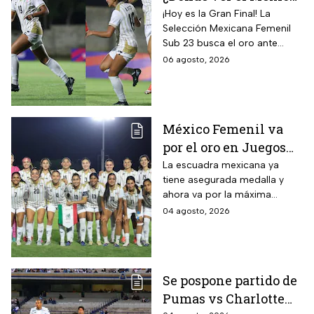
vs Colombia Femenil?
¡Hoy es la Gran Final! La
Selección Mexicana Femenil
Así puedes seguir la
Sub 23 busca el oro ante
Gran Final EN VIVO
Colombia en los Juegos
06 agosto, 2026
Centroamericanos y del
Caribe Santo Domingo 2026.
México Femenil va
por el oro en Juegos
Centroamericanos; ya
La escuadra mexicana ya
tiene asegurada medalla y
conoce a su rival
ahora va por la máxima
presea en los Juegos
04 agosto, 2026
Centroamericanos
Se pospone partido de
Pumas vs Charlotte