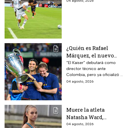
FC en el inicio de la
04 agosto, 2026
Leagues Cup 2026
¿Quién es Rafael
Márquez, el nuevo
entrenador de la
“El Kaiser” debutará como
director técnico ante
Selección Mexicana
Colombia, pero ya oficializó la
que debutará con
fecha de su primer encuentro
04 agosto, 2026
Colombia, Perú y
contra Estados Unidos, el
EUA?
máximo rival de la zona para
México
Muere la atleta
Natasha Ward,
promesa del atletismo
04 agosto, 2026