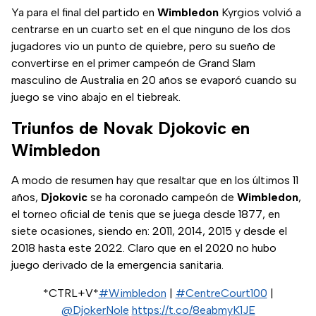
Ya para el final del partido en
Wimbledon
Kyrgios volvió a
centrarse en un cuarto set en el que ninguno de los dos
jugadores vio un punto de quiebre, pero su sueño de
convertirse en el primer campeón de Grand Slam
masculino de Australia en 20 años se evaporó cuando su
juego se vino abajo en el tiebreak.
Triunfos de Novak Djokovic en
Wimbledon
A modo de resumen hay que resaltar que en los últimos 11
años,
Djokovic
se ha coronado campeón de
Wimbledon
,
el torneo oficial de tenis que se juega desde 1877, en
siete ocasiones, siendo en: 2011, 2014, 2015 y desde el
2018 hasta este 2022. Claro que en el 2020 no hubo
juego derivado de la emergencia sanitaria.
*CTRL+V*
#Wimbledon
|
#CentreCourt100
|
@DjokerNole
https://t.co/8eabmyK1JE