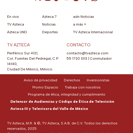
En vivo
Azteca 7
adn Noticias
TV Azteca
Noticias
a más +
Azteca UNO
Deportes
TV Azteca Internacional
TV AZTECA
CONTACTO
Periférico Sur 4121,
contacto@tvazteca.com
Col. Fuentes Del Pedregal, C.P.
55 1720 1313
|
Conmutador
14140,
Ciudad De México, México.
Aviso de privacidad
Derechos
Inversionistas
Promo Espacio
Trabaja con nosotros
Programa de ética, integridad y cumplimiento
Defensor de Audiencias y Código de Ética de Televisión
Azteca III y Televisora del Valle de México
TV Azteca, M.R. & ©, TV Azteca, S.A.B. de C.V. Todos los derechos
reservados, 2025.