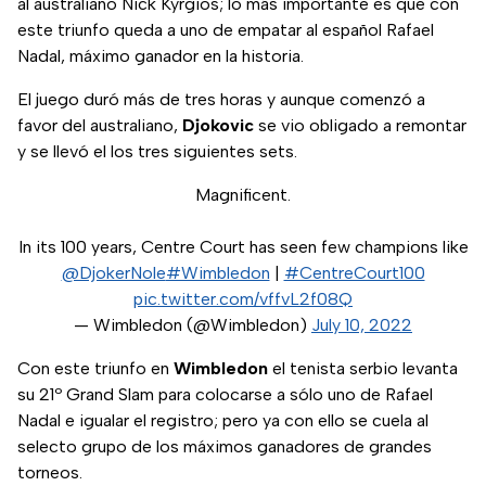
al australiano Nick Kyrgios; lo más importante es que con
este triunfo queda a uno de empatar al español Rafael
Nadal, máximo ganador en la historia.
El juego duró más de tres horas y aunque comenzó a
favor del australiano,
Djokovic
se vio obligado a remontar
y se llevó el los tres siguientes sets.
Magnificent.
In its 100 years, Centre Court has seen few champions like
@DjokerNole
#Wimbledon
|
#CentreCourt100
pic.twitter.com/vffvL2f08Q
— Wimbledon (@Wimbledon)
July 10, 2022
Con este triunfo en
Wimbledon
el tenista serbio levanta
su 21º Grand Slam para colocarse a sólo uno de Rafael
Nadal e igualar el registro; pero ya con ello se cuela al
selecto grupo de los máximos ganadores de grandes
torneos.