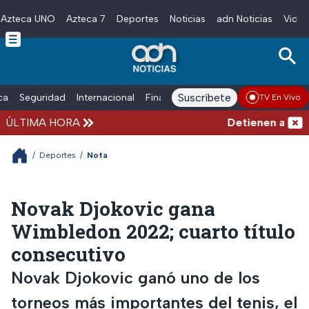
Azteca UNO
Azteca 7
Deportes
Noticias
adn Noticias
Video
Skip to main content
Suscríbete
ica
Seguridad
Internacional
Finanzas
adn Noticias Radio
Esp
TV En Vivo
ÚLTIMA HORA
Detienen al exgob
/
Deportes
/
Nota
Novak Djokovic gana
Wimbledon 2022; cuarto título
consecutivo
Novak Djokovic ganó uno de los
torneos más importantes del tenis, el