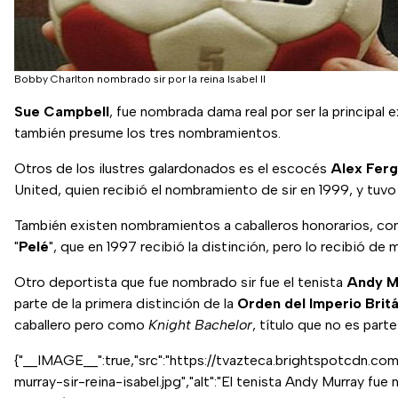
Bobby Charlton nombrado sir por la reina Isabel II
Sue Campbell
, fue nombrada dama real por ser la principal e
también presume los tres nombramientos.
Otros de los ilustres galardonados es el escocés
Alex Fer
United, quien recibió el nombramiento de sir en 1999, y tu
También existen nombramientos a caballeros honorarios, c
"
Pelé
", que en 1997 recibió la distinción, pero lo recibió de m
Otro deportista que fue nombrado sir fue el tenista
Andy M
parte de la primera distinción de la
Orden del Imperio Brit
caballero pero como
Knight Bachelor
, título que no es parte
{"__IMAGE__":true,"src":"https://tvazteca.brightspotcd
murray-sir-reina-isabel.jpg","alt":"El tenista Andy Murray fue n