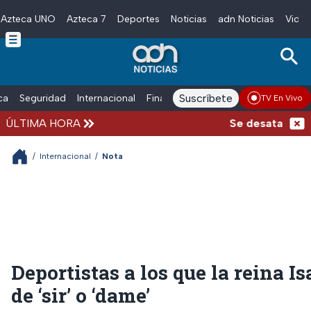
Azteca UNO
Azteca 7
Deportes
Noticias
adn Noticias
Video
Skip to main content
Suscríbete
ica
Seguridad
Internacional
Finanzas
adn Noticias Radio
Esp
TV En Vivo
ÚLTIMA HORA
Se desata balacera 
/
Internacional
/
Nota
Deportistas a los que la reina Isa
de ‘sir’ o ‘dame’