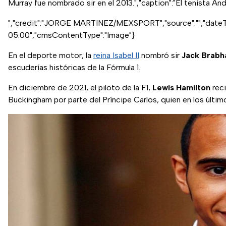
Murray fue nombrado sir en el 2013.","caption":"El tenista An
","credit":"JORGE MARTINEZ/MEXSPORT","source":"","date
05:00","cmsContentType":"Image"}
En el deporte motor, la
reina Isabel II
nombró sir
Jack Brab
escuderías históricas de la Fórmula 1.
En diciembre de 2021, el piloto de la F1,
Lewis Hamilton
reci
Buckingham por parte del Príncipe Carlos, quien en los últim