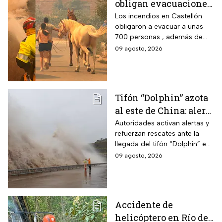
obligan evacuaciones
en el este de España |
Los incendios en Castellón
obligaron a evacuar a unas
VIDEO
700 personas , además de
que ya dañaron viviendas y
09 agosto, 2026
granjas; más de 300
bomberos luchan contra el
fuego.
Tifón “Dolphin” azota
al este de China: alerta
máxima por
Autoridades activan alertas y
refuerzan rescates ante la
inundaciones y
llegada del tifón “Dolphin” en
ráfagas
el este de China con vientos
09 agosto, 2026
de 42 m/s, evacuaciones y
miles de vuelos cancelados.
Accidente de
helicóptero en Río de