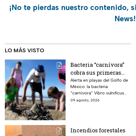
¡No te pierdas nuestro contenido, s
News!
LO MÁS VISTO
Bacteria “carnívora”
cobra sus primeras
vidas y enciende
Alerta en playas del Golfo de
México: la bacteria
alarmas en estas
“carnívora” Vibro vulnificus
playas de EUA
causa infecciones graves y
09 agosto, 2026
muertes; precaución con
heridas y mariscos crudos.
Incendios forestales