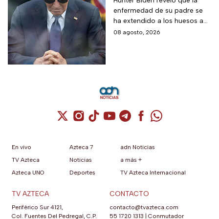
Joe Biden se propaga
Hunter Biden reveló que la
enfermedad de su padre se
y causa metástasis
ha extendido a los huesos a
pesar del tratamiento.
08 agosto, 2026
Cuenta de X / Twitter (se abre en una nuev
Cuenta de Instagram (se abre en una n
Cuenta de TikTok (se abre en una
Cuenta de YouTube (se abre 
Cuenta de Telegram (se a
Cuenta de Facebook 
Cuenta de Whats
En vivo
Azteca 7
adn Noticias
TV Azteca
Noticias
a más +
Azteca UNO
Deportes
TV Azteca Internacional
TV AZTECA
CONTACTO
Periférico Sur 4121,
contacto@tvazteca.com
Col. Fuentes Del Pedregal, C.P.
55 1720 1313
|
Conmutador