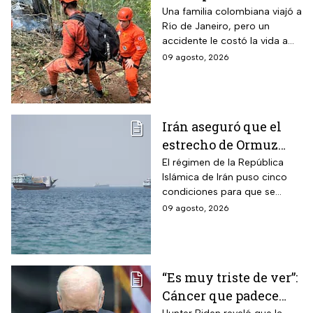
Janeiro deja muertos;
Una familia colombiana viajó a
Río de Janeiro, pero un
su familia los
accidente le costó la vida a
esperaba en tierra
tres integrantes
09 agosto, 2026
Irán aseguró que el
estrecho de Ormuz
seguirá bloqueado
El régimen de la República
Islámica de Irán puso cinco
hasta que EUA acepte
condiciones para que se
“sus condiciones”
reabra el estrecho de Ormuz
09 agosto, 2026
“Es muy triste de ver”:
Cáncer que padece