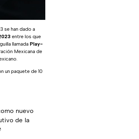
3 se han dado a
2023
entre los que
guilla llamada
Play-
ración Mexicana de
exicano.
n un paquete de 10
 como nuevo
tivo de la
️