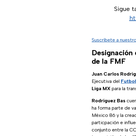
Sigue 
ht
Suscríbete a nuestr
Designación 
de la FMF
Juan Carlos Rodrí
Ejecutiva del
Futbo
Liga MX
para la tra
Rodríguez Bas
cuen
ha forma parte de v
México 86 y la crea
particpación e influe
conjunto entre la 