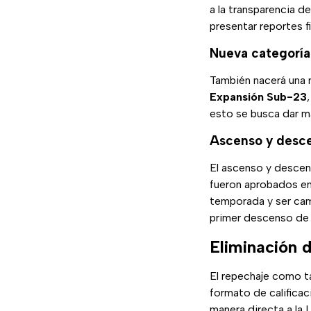
a la transparencia d
presentar reportes f
Nueva categoría
También nacerá una n
Expansión Sub-23
esto se busca dar ma
Ascenso y desc
El ascenso y descen
fueron aprobados en 
temporada y ser cam
primer descenso d
Eliminación d
El repechaje como ta
formato de calificaci
manera directa a la 