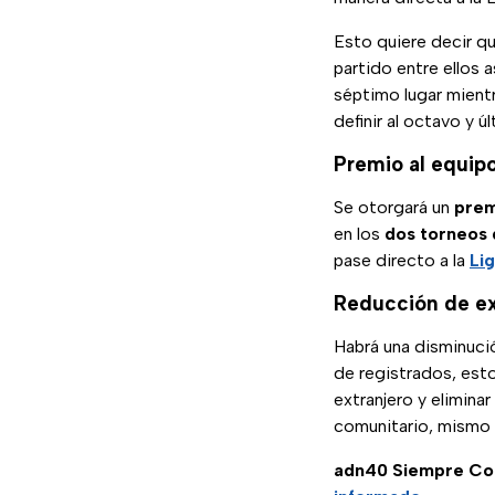
Esto quiere decir qu
partido entre ellos 
séptimo lugar mientr
definir al octavo y ú
Premio al equipo
Se otorgará un
prem
en los
dos torneos 
pase directo a la
Li
Reducción de ex
Habrá una disminuc
de registrados, esto
extranjero y eliminar
comunitario, mismo 
adn40 Siempre Co