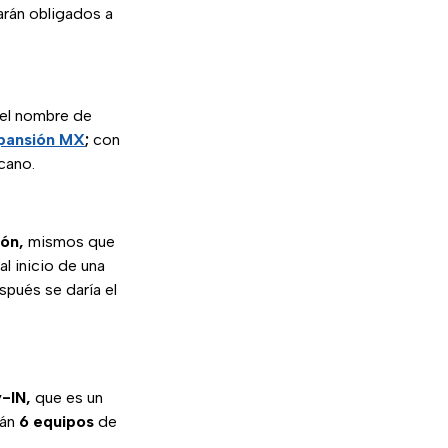
arán obligados a
 el nombre de
xpansión MX
;
con
cano.
ión,
mismos que
l inicio de una
pués se daría el
-IN,
que es un
rán
6 equipos
de