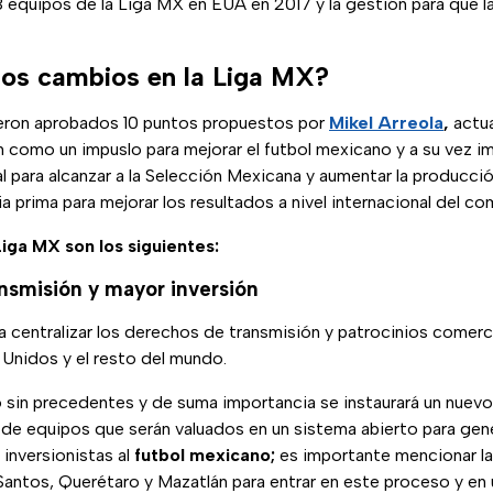
8 equipos de la Liga MX en EUA en 2017 y la gestión para que l
los cambios en la Liga MX?
ueron aprobados 10 puntos propuestos por
Mikel Arreola
,
actua
 como un impuslo para mejorar el futbol mexicano y a su vez i
local para alcanzar a la Selección Mexicana y aumentar la producc
 prima para mejorar los resultados a nivel internacional del co
iga MX son los siguientes:
nsmisión y mayor inversión
ra centralizar los derechos de transmisión y patrocinios comerc
Unidos y el resto del mundo.
sin precedentes y de suma importancia se instaurará un nuevo
de equipos que serán valuados en un sistema abierto para gen
inversionistas al
futbol mexicano;
es importante mencionar la
antos, Querétaro y Mazatlán para entrar en este proceso y en 