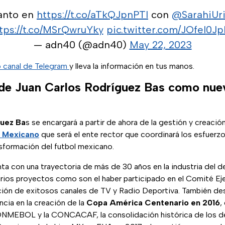
tanto en
https://t.co/aTkQJpnPTI
con
@SarahiUr
tps://t.co/MSrQwruYky
pic.twitter.com/JOfel0J
— adn40 (@adn40)
May 22, 2023
o canal de Telegram
y lleva la información en tus manos.
de Juan Carlos Rodríguez Bas como nue
guez Ba
s se encargará a partir de ahora de la gestión y creació
l Mexicano
que será el ente rector que coordinará los esfuerz
nsformación del futbol mexicano.
ta con una trayectoria de más de 30 años en la industria del 
arios proyectos como son el haber participado en el Comité Ej
ción de exitosos canales de TV y Radio Deportiva. También de
ncia en la creación de la
Copa América Centenario en 2016
,
CONMEBOL y la CONCACAF, la consolidación histórica de los 