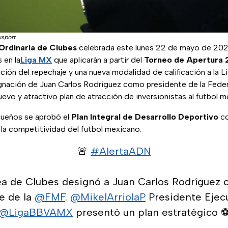
sport
Ordinaria de Clubes
celebrada este lunes 22 de mayo de 202
 en la
Liga MX
que aplicarán a partir del
Torneo de Apertura 
ción del repechaje y una nueva modalidad de calificación a la Li
gnación de Juan Carlos Rodríguez como presidente de la Fede
evo y atractivo plan de atracción de inversionistas al futbol m
dueños se aprobó el
Plan Integral de Desarrollo Deportivo
co
 la competitividad del futbol mexicano.
🚨
#AlertaADN
a de Clubes designó a Juan Carlos Rodríguez
e de la
@FMF
.
@MikelArriolaP
Presidente Ejecu
@LigaBBVAMX
presentó un plan estratégico ⚽