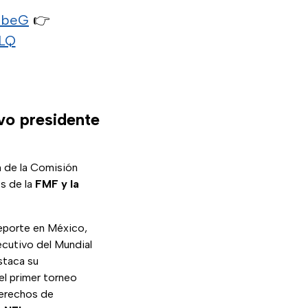
ibeG
👉
pLQ
vo presidente
n de la Comisión
os de la
FMF y la
deporte en México,
ecutivo del Mundial
staca su
 el primer torneo
derechos de