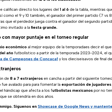
e califican directo los lugares del
1 al 6
de la tabla, mientras que
así como el 9 y 10 también, el ganador del primer partido (7 vs 
as que el perdedor juega contra el ganador del segundo partid
ltimo invitado a la
fiesta grande.
 con mayor puntaje en el torneo regular
io económico
al mejor equipo de la temporadaes decir el qu
del año
futbolístico a partir de la temporada 2023-2024, el 
ga de Campeones de Concacaf
y los dieciseisavos de final d
tranjeros
ión de
8 a 7 extranjeros
en cancha a partir del siguiente torneo
 fue avalado para para fomentar la
exportación de jugadores
 el hándicap que afecta a los f
utbolistas mexicanos
por no ten
que se obtendría en dos años.
nmigo. Síguenos en
Showcase de Google News y mantente