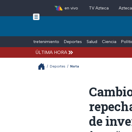
en vivo
TV Azteca
Aztec
Skip to main content
Tiempo Libre
Entretenimiento
Deportes
Salud
Ciencia
Polít
ÚLTIMA HORA
/
Deportes
/
Nota
Cambio
repecha
de inve