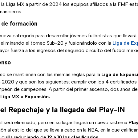
e la Liga MX a partir de 2024 los equipos afiliados a la FMF est
inancieros.
 de formación
ueva categoría para desarrollar jóvenes futbolistas que llevará
, eliminando el torneo Sub-20 y fusionándolo con la
Liga de E
yor fuerza a los ingresos del segundo circuíto del futbol mexi
enso
so se mantienen con las mismas reglas para la
Liga de Expans
2020 y que son los siguientes; cumplir con los 4 certificados a
peón de campeones. A partir del primer ascenso, dos años des
e
Liga MX a Expansión.
el Repechaje y la llegada del Play-IN
l será eliminado, pero en su lugar llegará un nuevo sistema
Play
ón al estilo del que se lleva a cabo en la NBA, en la que califica
Liguilla reduciendo de
12 a 10 los clasificados.