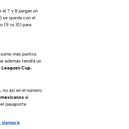
 el 7 y 8 juegan un
8) se queda con el
o (9 vs 10) para
e sume más puntos
que además tendrá un
e
Leagues Cup.
, no así en el número
 mexicanos
al
er pasaporte
 siempre