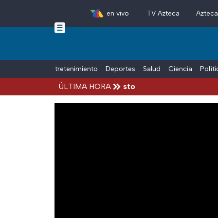
en vivo
TV Azteca
Aztec
Skip to main content
Tiempo Libre
Entretenimiento
Deportes
Salud
Ciencia
Polít
cidentes hoy viernes 7 de agosto
ÚLTIMA HORA