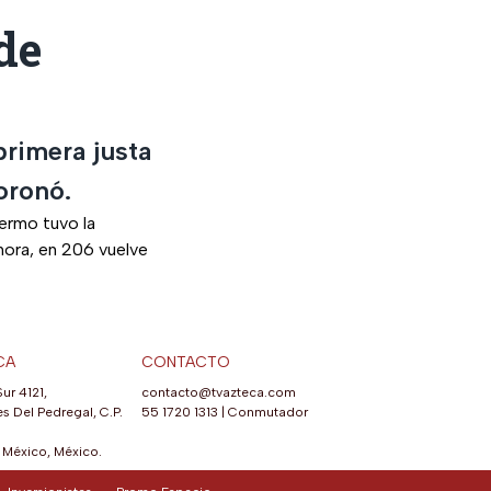
de
primera justa
oronó.
lermo tuvo la
hora, en 206 vuelve
CA
CONTACTO
Sur 4121,
contacto@tvazteca.com
s Del Pedregal, C.P.
55 1720 1313
|
Conmutador
México, México.