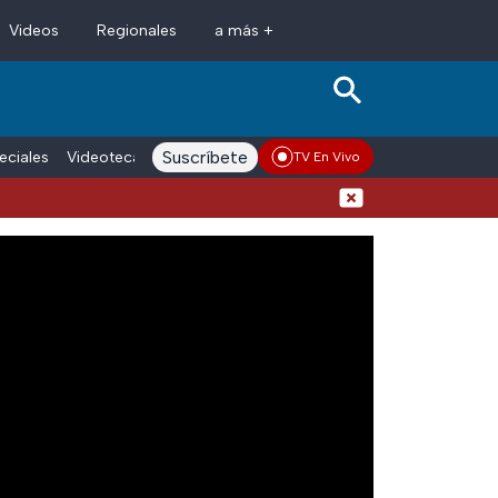
Videos
Regionales
a más +
Suscríbete
eciales
Videoteca
Conductores
Voces adn Noticias
Enlace La
TV En Vivo