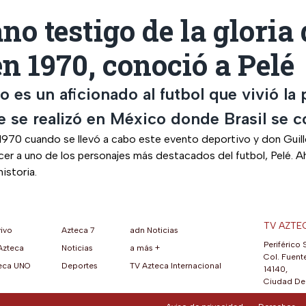
o testigo de la gloria 
en 1970, conoció a Pelé
 es un aficionado al futbol que vivió la 
e se realizó en México donde Brasil se c
 1970 cuando se llevó a cabo este evento deportivo y don Guil
er a uno de los personajes más destacados del futbol, Pelé. A
historia.
TV AZTE
vivo
Azteca 7
adn Noticias
Periférico 
Azteca
Noticias
a más +
ueva pestaña)
na nueva pestaña)
una nueva pestaña)
re en una nueva pestaña)
se abre en una nueva pestaña)
ok (se abre en una nueva pestaña)
atsApp (se abre en una nueva pestaña)
Col. Fuente
eca UNO
Deportes
TV Azteca Internacional
14140,
Ciudad De 