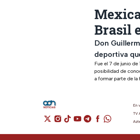
Mexican
Brasil 
Don Guillermo
deportiva qu
Fue el 7 de junio de
posibilidad de conoc
a formar parte de la 
En 
TV 
Cuenta de X / Twitter (se abre en una n
Cuenta de Instagram (se abre en u
Cuenta de TikTok (se abre en 
Cuenta de YouTube (se ab
Cuenta de Telegram (
Cuenta de Facebo
Cuenta de Wh
Azt