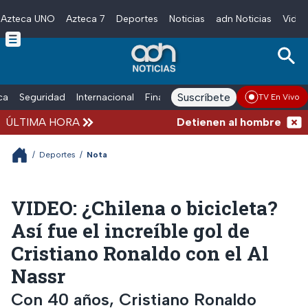
Azteca UNO
Azteca 7
Deportes
Noticias
adn Noticias
Video
Skip to main content
Suscríbete
ica
Seguridad
Internacional
Finanzas
adn Noticias Radio
Esp
TV En Vivo
ÚLTIMA HORA
Detienen al hombre que emp
/
Deportes
/
Nota
VIDEO: ¿Chilena o bicicleta?
Así fue el increíble gol de
Cristiano Ronaldo con el Al
Nassr
Con 40 años, Cristiano Ronaldo