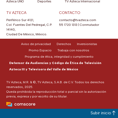
Azteca UNO
Deportes
TV Azteca Internacional
TV AZTECA
CONTACTO
Periférico Sur 4121,
contacto@tvazteca.com
Col. Fuentes Del Pedregal, C.P.
55 1720 1313
|
Conmutador
14140,
Ciudad De México, México.
Aviso de privacidad
Derechos
Inversionistas
Promo Espacio
Trabaja con nosotros
Programa de ética, integridad y cumplimiento
Defensor de Audiencias y Código de Ética de Televisión
Azteca III y Televisora del Valle de México
TV Azteca, M.R. & ©, TV Azteca, S.A.B. de C.V. Todos los derechos
reservados, 2025.
Queda prohibida la reproducción total o parcial sin la autorización
previa, expresa y por escrito de su titular.
Subir inicio