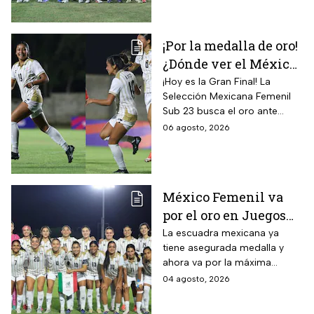
¡Por la medalla de oro!
¿Dónde ver el México
vs Colombia Femenil?
¡Hoy es la Gran Final! La
Selección Mexicana Femenil
Así puedes seguir la
Sub 23 busca el oro ante
Gran Final EN VIVO
Colombia en los Juegos
06 agosto, 2026
Centroamericanos y del
Caribe Santo Domingo 2026.
México Femenil va
por el oro en Juegos
Centroamericanos; ya
La escuadra mexicana ya
tiene asegurada medalla y
conoce a su rival
ahora va por la máxima
presea en los Juegos
04 agosto, 2026
Centroamericanos