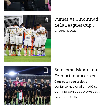
Pumas vs Cincinnati
de la Leagues Cup
2026 es pospuesto
07 agosto, 2026
hasta nuevo aviso
Selección Mexicana
Femenil gana oro en
Juegos
Con este resultado, el
conjunto nacional amplió su
Centroamericanos; el
dominio con cuatro preseas
camino de México a la
doradas de forma
06 agosto, 2026
gloria
consecutiva