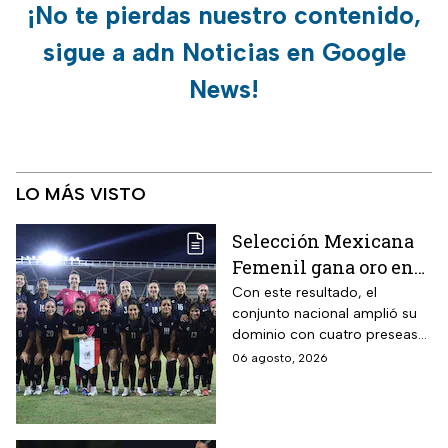
¡No te pierdas nuestro contenido,
sigue a adn Noticias en Google
News!
LO MÁS VISTO
Selección Mexicana
Femenil gana oro en
Juegos
Con este resultado, el
conjunto nacional amplió su
Centroamericanos; el
dominio con cuatro preseas
camino de México a la
doradas de forma
06 agosto, 2026
gloria
consecutiva