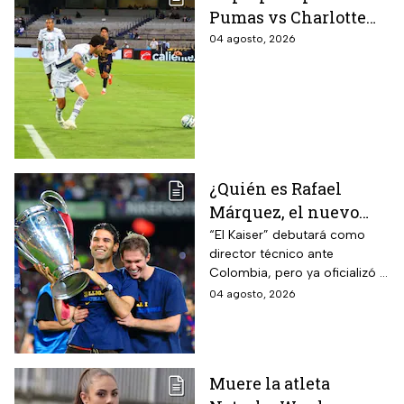
Pumas vs Charlotte
FC en el inicio de la
04 agosto, 2026
Leagues Cup 2026
¿Quién es Rafael
Márquez, el nuevo
entrenador de la
“El Kaiser” debutará como
director técnico ante
Selección Mexicana
Colombia, pero ya oficializó la
que debutará con
fecha de su primer encuentro
04 agosto, 2026
Colombia, Perú y
contra Estados Unidos, el
EUA?
máximo rival de la zona para
México
Muere la atleta