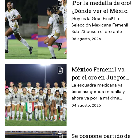
¡Por la medalla de oro!
¿Dónde ver el México
vs Colombia Femenil?
¡Hoy es la Gran Final! La
Selección Mexicana Femenil
Así puedes seguir la
Sub 23 busca el oro ante
Gran Final EN VIVO
Colombia en los Juegos
06 agosto, 2026
Centroamericanos y del
Caribe Santo Domingo 2026.
México Femenil va
por el oro en Juegos
Centroamericanos; ya
La escuadra mexicana ya
tiene asegurada medalla y
conoce a su rival
ahora va por la máxima
presea en los Juegos
04 agosto, 2026
Centroamericanos
Se pospone partido de