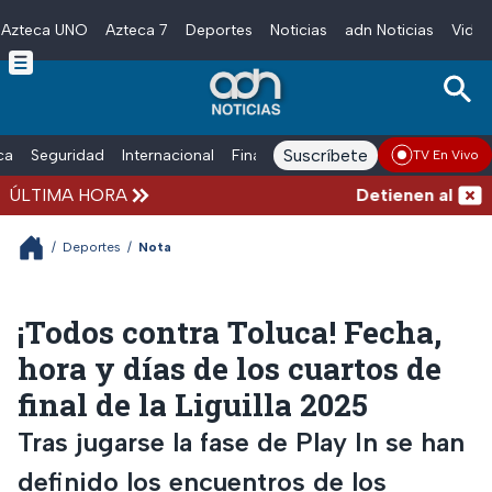
Azteca UNO
Azteca 7
Deportes
Noticias
adn Noticias
Video
Skip to main content
Suscríbete
ica
Seguridad
Internacional
Finanzas
adn Noticias Radio
Esp
TV En Vivo
ÚLTIMA HORA
Detienen al exgob
/
Deportes
/
Nota
¡Todos contra Toluca! Fecha,
hora y días de los cuartos de
final de la Liguilla 2025
Tras jugarse la fase de Play In se han
definido los encuentros de los