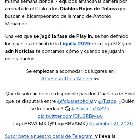
misma semana donde 7 equipos arrancan la carrera por
arrebatarle el título a los
Diablos Rojos de Toluca
que
buscan el bicampeonato de la mano de Antonio
Mohamed.
Una vez que
se jugó la fase de Play In,
se han definido
los cuartos de final de la
Liguilla 2025
de la Liga MX y en
adn Noticias
te contamos cómo y cuándo se jugarán
estos duelos.
Se empiezan a acomodar los lugares en
#LaFiestaDeLaAfición
. 👀
Queda solo un boleto disponible para los Cuartos de Final
que se disputará entre
@fcjuarezoficial
y
@Tuzos
. ¿Quién
se lo quedará? 🤔
#PlayIn
|
#AP25
pic.twitter.com/D1U2RBryaw
— Liga BBVA MX (@LigaBBVAMX)
November 21, 2025
Suscríbete a nuestro canal de Telegram
y lleva la