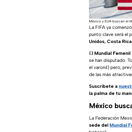
México y EUA buscan el M
La FIFA ya comenzó a
punto clave será el 
Unidos, Costa Rica
E
l Mundial Femenil
se han disputado. To
el varonil) pero, pr
de las más atractiva
Suscríbete a
nuest
la palma de tu man
México busca
La Federación Mexic
sede del
Mundial F