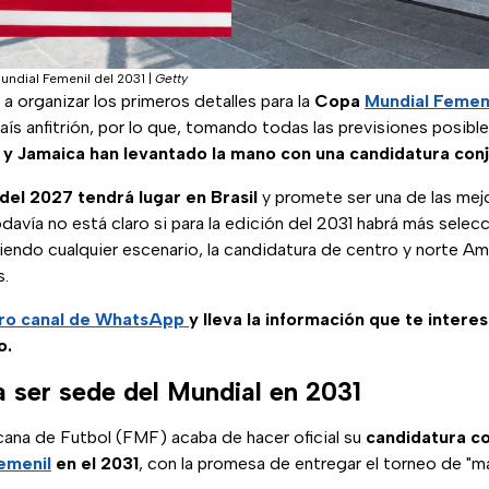
undial Femenil del 2031
|
Getty
 organizar los primeros detalles para la
Copa
Mundial Femen
país anfitrión, por lo que, tomando todas las previsiones posibl
 y Jamaica han levantado la mano con una candidatura conj
 del 2027 tendrá lugar en Brasil
y promete ser una de las mej
davía no está claro si para la edición del 2031 habrá más selec
eviendo cualquier escenario, la candidatura de centro y norte A
s.
ro canal de WhatsApp
y lleva la información que te intere
o.
 ser sede del Mundial en 2031
ana de Futbol (FMF) acaba de hacer oficial su
candidatura co
emenil
en el 2031
, con la promesa de entregar el torneo de "