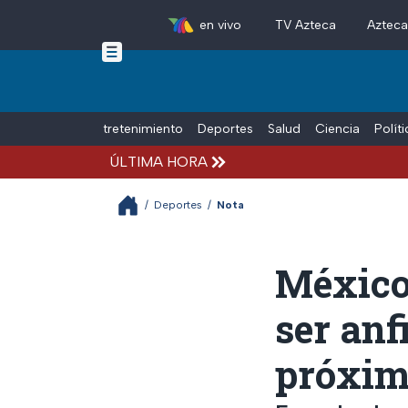
en vivo
TV Azteca
Aztec
Skip to main content
Tiempo Libre
Entretenimiento
Deportes
Salud
Ciencia
Polít
ÚLTIMA HORA
/
Deportes
/
Nota
México 
ser anf
próxim