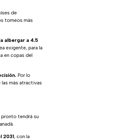
íses de
los torneos más
a albergar a 4.5
ea exigente, para la
ia en copas del
cisión.
Por lo
 las más atractivas
pronto tendrá su
anadá.
l 2031
, con la