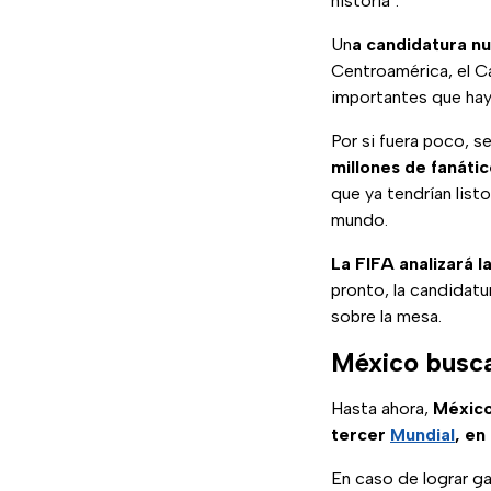
historia".
Un
a candidatura nu
Centroamérica, el Ca
importantes que hay
Por si fuera poco, s
millones de fanáti
que ya tendrían list
mundo.
La FIFA analizará l
pronto, la candidat
sobre la mesa.
México busca
Hasta ahora,
México 
tercer
Mundial
, en
En caso de lograr ga