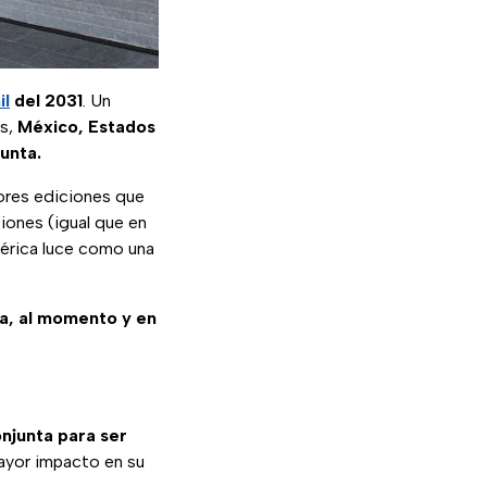
il
del 2031
. Un
es,
México, Estados
unta.
ores ediciones que
ciones (igual que en
mérica luce como una
sa, al momento y en
njunta para ser
mayor impacto en su