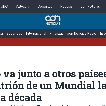
a UNO
Azteca 7
Deportes
Noticias
adn Noticias
ica
Seguridad
Internacional
Finanzas
adn Noticias Radio
Esp
va junto a otros paíse
itrión de un Mundial l
a década