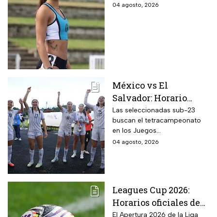
promesa del atletismo
04 agosto, 2026
mundial a los 21 años
de edad
México vs El
Salvador: Horario
oficial y dónde ver la
Las seleccionadas sub-23
buscan el tetracampeonato
semifinal de la
en los Juegos
femenil en los Juegos
Centroamericanos y del
04 agosto, 2026
Centroamericanos
Caribe 2026; te contamos
2026
todos los detalles
Leagues Cup 2026:
Horarios oficiales de
los partidos de la Liga
El Apertura 2026 de la Liga