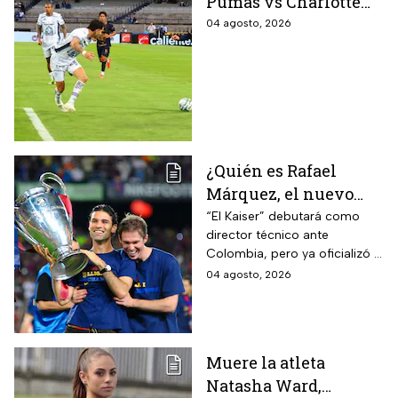
Pumas vs Charlotte
FC en el inicio de la
04 agosto, 2026
Leagues Cup 2026
¿Quién es Rafael
Márquez, el nuevo
entrenador de la
“El Kaiser” debutará como
director técnico ante
Selección Mexicana
Colombia, pero ya oficializó la
que debutará con
fecha de su primer encuentro
04 agosto, 2026
Colombia, Perú y
contra Estados Unidos, el
EUA?
máximo rival de la zona para
México
Muere la atleta
Natasha Ward,