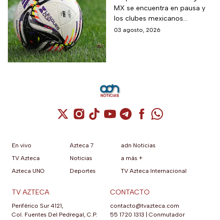
MX se encuentra en pausa y
MX vs MLS de la Fase
los clubes mexicanos
1
competirán en el torneo
03 agosto, 2026
internacional contra la MLS
Cuenta de X / Twitter (se abre en una nuev
Cuenta de Instagram (se abre en una n
Cuenta de TikTok (se abre en una
Cuenta de YouTube (se abre 
Cuenta de Telegram (se a
Cuenta de Facebook 
Cuenta de Whats
En vivo
Azteca 7
adn Noticias
TV Azteca
Noticias
a más +
Azteca UNO
Deportes
TV Azteca Internacional
TV AZTECA
CONTACTO
Periférico Sur 4121,
contacto@tvazteca.com
Col. Fuentes Del Pedregal, C.P.
55 1720 1313
|
Conmutador