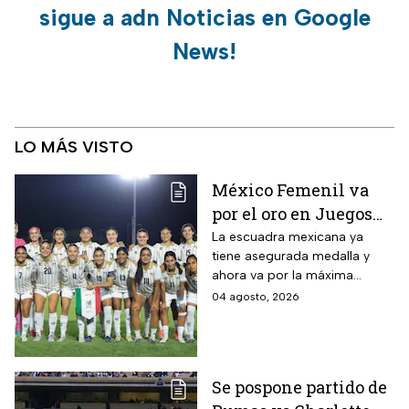
sigue a adn Noticias en Google
News!
LO MÁS VISTO
México Femenil va
por el oro en Juegos
Centroamericanos; ya
La escuadra mexicana ya
tiene asegurada medalla y
conoce a su rival
ahora va por la máxima
presea en los Juegos
04 agosto, 2026
Centroamericanos
Se pospone partido de