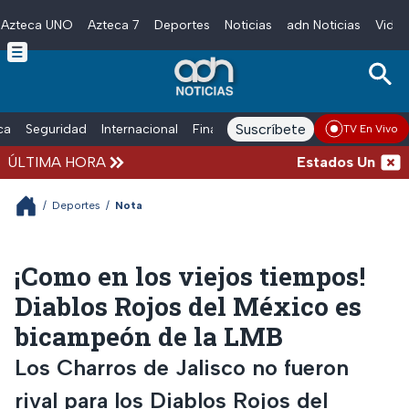
Azteca UNO
Azteca 7
Deportes
Noticias
adn Noticias
Video
Skip to main content
Suscríbete
ica
Seguridad
Internacional
Finanzas
adn Noticias Radio
Esp
TV En Vivo
ÚLTIMA HORA
Estados Unidos su
/
Deportes
/
Nota
¡Como en los viejos tiempos!
Diablos Rojos del México es
bicampeón de la LMB
Los Charros de Jalisco no fueron
rival para los Diablos Rojos del