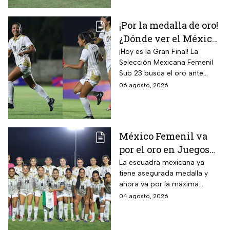
¡Por la medalla de oro!
¿Dónde ver el México
vs Colombia Femenil?
¡Hoy es la Gran Final! La
Selección Mexicana Femenil
Así puedes seguir la
Sub 23 busca el oro ante
Gran Final EN VIVO
Colombia en los Juegos
06 agosto, 2026
Centroamericanos y del
Caribe Santo Domingo 2026.
México Femenil va
por el oro en Juegos
Centroamericanos; ya
La escuadra mexicana ya
tiene asegurada medalla y
conoce a su rival
ahora va por la máxima
presea en los Juegos
04 agosto, 2026
Centroamericanos