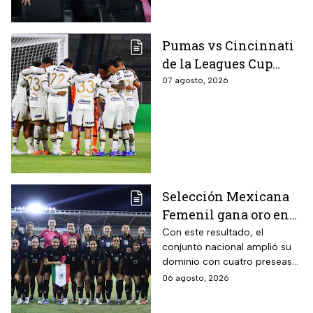
Pumas vs Cincinnati
de la Leagues Cup
2026 es pospuesto
07 agosto, 2026
hasta nuevo aviso
Selección Mexicana
Femenil gana oro en
Juegos
Con este resultado, el
conjunto nacional amplió su
Centroamericanos; el
dominio con cuatro preseas
camino de México a la
doradas de forma
06 agosto, 2026
gloria
consecutiva