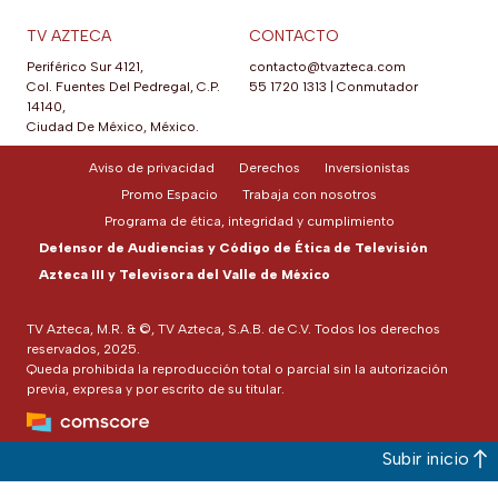
TV AZTECA
CONTACTO
Periférico Sur 4121,
contacto@tvazteca.com
Col. Fuentes Del Pedregal, C.P.
55 1720 1313
|
Conmutador
14140,
Ciudad De México, México.
Aviso de privacidad
Derechos
Inversionistas
Promo Espacio
Trabaja con nosotros
Programa de ética, integridad y cumplimiento
Defensor de Audiencias y Código de Ética de Televisión
Azteca III y Televisora del Valle de México
TV Azteca, M.R. & ©, TV Azteca, S.A.B. de C.V. Todos los derechos
reservados, 2025.
Queda prohibida la reproducción total o parcial sin la autorización
previa, expresa y por escrito de su titular.
Subir inicio