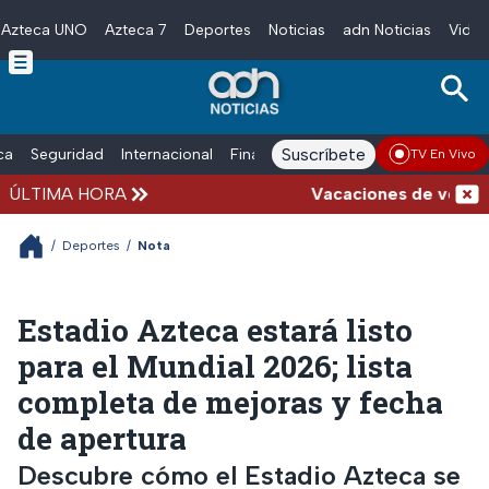
Azteca UNO
Azteca 7
Deportes
Noticias
adn Noticias
Video
Skip to main content
Suscríbete
ica
Seguridad
Internacional
Finanzas
adn Noticias Radio
Esp
TV En Vivo
ÚLTIMA HORA
Vacaciones de verano com
/
Deportes
/
Nota
Estadio Azteca estará listo
para el Mundial 2026; lista
completa de mejoras y fecha
de apertura
Descubre cómo el Estadio Azteca se