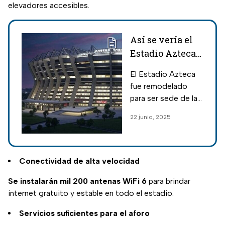
elevadores accesibles.
Así se vería el
Estadio Azteca
luego de ser
El Estadio Azteca
remodelado
fue remodelado
para el Mundial
para ser sede de la
2026 según la IA
Copa del Mundo del
22 junio, 2025
2026, en donde se
convertirá en el
primer recinto en
albergar tres
Conectividad de alta velocidad
mundiales.
Se instalarán mil 200 antenas WiFi 6
para brindar
internet gratuito y estable en todo el estadio.
Servicios suficientes para el aforo