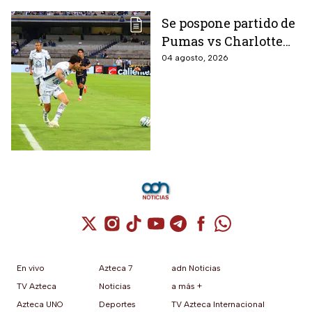
Se pospone partido de
Pumas vs Charlotte
FC en el inicio de la
04 agosto, 2026
Leagues Cup 2026
Cuenta de X / Twitter (se abre en una nuev
Cuenta de Instagram (se abre en una n
Cuenta de TikTok (se abre en una
Cuenta de YouTube (se abre 
Cuenta de Telegram (se a
Cuenta de Facebook 
Cuenta de Whats
En vivo
Azteca 7
adn Noticias
TV Azteca
Noticias
a más +
Azteca UNO
Deportes
TV Azteca Internacional