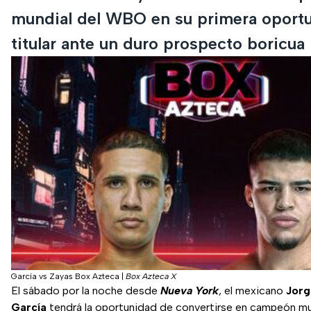
mundial del WBO en su primera oport
titular ante un duro prospecto boricua
García vs Zayas Box Azteca
|
Box Azteca X
El sábado por la noche desde
Nueva York
, el mexicano
Jorg
García
tendrá la oportunidad de convertirse en campeón mu