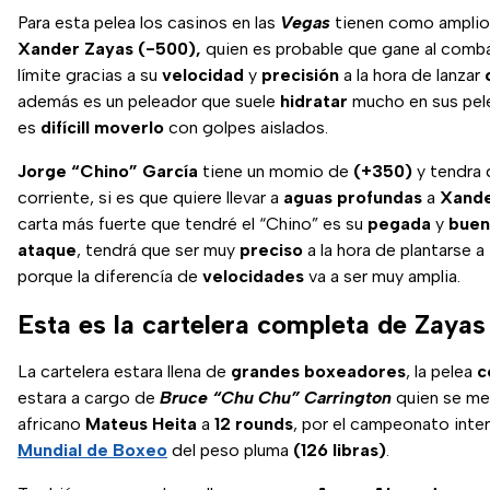
Para esta pelea los casinos en las
Vegas
tienen como amplio 
Xander Zayas (-500),
quien es probable que gane al comba
límite gracias a su
velocidad
y
precisión
a la hora de lanzar
además es un peleador que suele
hidratar
mucho en sus pele
es
difícill moverlo
con golpes aislados.
Jorge “Chino” García
tiene un momio de
(+350)
y tendra 
corriente, si es que quiere llevar a
aguas profundas
a
Xande
carta más fuerte que tendré el “Chino” es su
pegada
y
buen
ataque
, tendrá que ser muy
preciso
a la hora de plantarse a
porque la diferencía de
velocidades
va a ser muy amplia.
Esta es la cartelera completa de Zayas
La cartelera estara llena de
grandes boxeadores
, la pelea
c
estara a cargo de
Bruce “Chu Chu” Carrington
quien se med
africano
Mateus Heita
a
12 rounds
, por el campeonato inte
Mundial de Boxeo
del peso pluma
(126 libras)
.