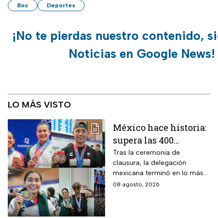
Box
Deportes
¡No te pierdas nuestro contenido, s
Noticias en Google News!
LO MÁS VISTO
México hace historia:
supera las 400
medallas en los
Tras la ceremonia de
clausura, la delegación
Juegos
mexicana terminó en lo más
Centroamericanos
alto del medallero
08 agosto, 2026
2026 e impone récords