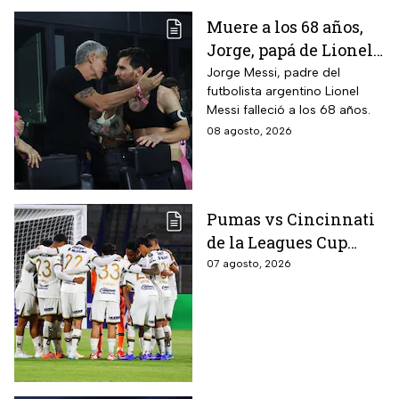
Muere a los 68 años,
Jorge, papá de Lionel
Messi
Jorge Messi, padre del
futbolista argentino Lionel
Messi falleció a los 68 años.
08 agosto, 2026
Pumas vs Cincinnati
de la Leagues Cup
2026 es pospuesto
07 agosto, 2026
hasta nuevo aviso