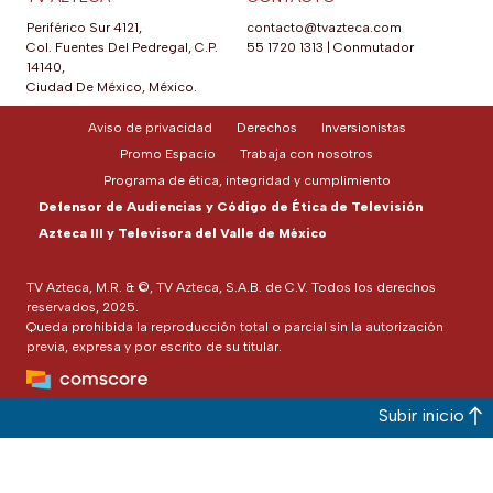
Periférico Sur 4121,
contacto@tvazteca.com
Col. Fuentes Del Pedregal, C.P.
55 1720 1313
|
Conmutador
14140,
Ciudad De México, México.
Aviso de privacidad
Derechos
Inversionistas
Promo Espacio
Trabaja con nosotros
Programa de ética, integridad y cumplimiento
Defensor de Audiencias y Código de Ética de Televisión
Azteca III y Televisora del Valle de México
TV Azteca, M.R. & ©, TV Azteca, S.A.B. de C.V. Todos los derechos
reservados, 2025.
Queda prohibida la reproducción total o parcial sin la autorización
previa, expresa y por escrito de su titular.
Subir inicio