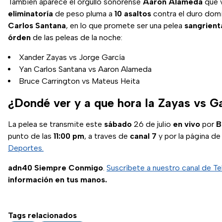
También aparece el orgullo sonorense
Aaron Alameda
que v
eliminatoría
de peso pluma a
10 asaltos
contra el duro dom
Carlos Santana
, en lo que promete ser una pelea
sangrient
órden
de las peleas de la noche:
Xander Zayas vs Jorge García
Yan Carlos Santana vs Aaron Alameda
Bruce Carrington vs Mateus Heita
¿Dondé ver y a que hora la Zayas vs G
La pelea se transmite este
sábado
26 de julio
en vivo
por
B
punto de las
11:00 pm
, a traves de
canal 7
y por la página d
Deportes.
adn40 Siempre Conmigo
.
Suscríbete a nuestro canal de T
información en tus manos.
Tags relacionados