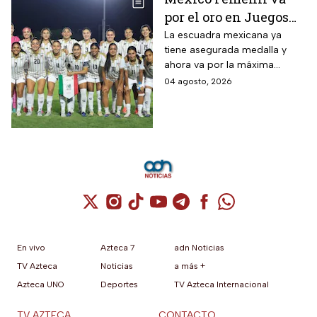
por el oro en Juegos
Centroamericanos; ya
La escuadra mexicana ya
tiene asegurada medalla y
conoce a su rival
ahora va por la máxima
presea en los Juegos
04 agosto, 2026
Centroamericanos
Cuenta de X / Twitter (se abre en una nuev
Cuenta de Instagram (se abre en una n
Cuenta de TikTok (se abre en una
Cuenta de YouTube (se abre 
Cuenta de Telegram (se a
Cuenta de Facebook 
Cuenta de Whats
En vivo
Azteca 7
adn Noticias
TV Azteca
Noticias
a más +
Azteca UNO
Deportes
TV Azteca Internacional
TV AZTECA
CONTACTO