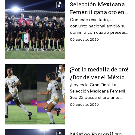
Selección Mexicana
Femenil gana oro en
Juegos
Con este resultado, el
conjunto nacional amplió su
Centroamericanos; el
dominio con cuatro preseas
camino de México a la
doradas de forma
06 agosto, 2026
gloria
consecutiva
¡Por la medalla de oro!
¿Dónde ver el México
vs Colombia Femenil?
¡Hoy es la Gran Final! La
Selección Mexicana Femenil
Así puedes seguir la
Sub 23 busca el oro ante
Gran Final EN VIVO
Colombia en los Juegos
06 agosto, 2026
Centroamericanos y del
Caribe Santo Domingo 2026.
México Femenil va