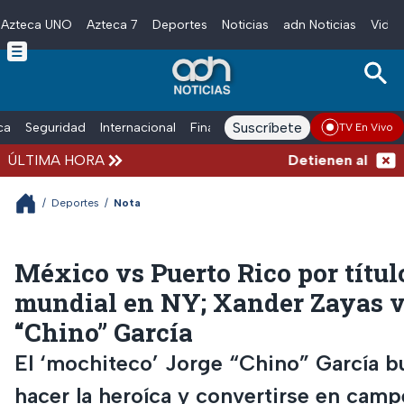
Azteca UNO
Azteca 7
Deportes
Noticias
adn Noticias
Video
Skip to main content
Suscríbete
ica
Seguridad
Internacional
Finanzas
adn Noticias Radio
Esp
TV En Vivo
ÚLTIMA HORA
Detienen al hombre 
/
Deportes
/
Nota
México vs Puerto Rico por títul
mundial en NY; Xander Zayas v
“Chino” García
El ‘mochiteco’ Jorge “Chino” García b
hacer la heroíca y convertirse en cam