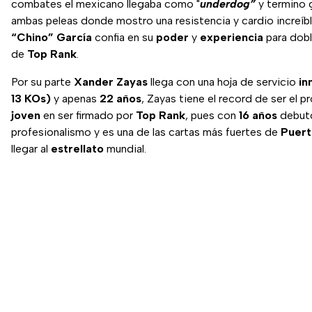
combates el mexicano llegaba como "
underdog”
y termino 
ambas peleas donde mostro una resistencia y cardio increíb
“Chino” García
confia en su
poder
y
experiencia
para doble
de
Top Rank
.
Por su parte
Xander Zayas
llega con una hoja de servicio
in
13 KOs)
y apenas
22 años
, Zayas tiene el record de ser el 
joven
en ser firmado por
Top Rank
, pues con
16 años
debutó
profesionalismo y es una de las cartas más fuertes de
Puert
llegar al
estrellato
mundial.