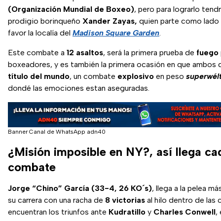
(Organización Mundial de Boxeo)
, pero para lograrlo tend
prodigio borinqueño
Xander Zayas,
quien parte como lado
favor la localía del
Madison Square Garden
.
Este combate a
12 asaltos
, será la primera prueba de
fuego
boxeadores, y es también la primera ocasión en que ambos 
título del mundo
, un combate
explosivo
en peso
superwél
dondé las emociones estan aseguradas.
Banner Canal de WhatsApp adn40
¿Misión imposible en NY?, así llega ca
combate
Jorge “Chino” García
(33-4, 26 KO´s)
, llega a la pelea m
su carrera con una racha de
8 victorias
al hilo dentro de las 
encuentran los triunfos ante
Kudratillo
y
Charles Conwell
,