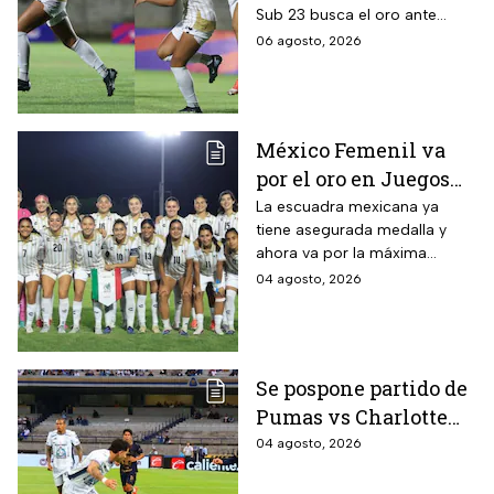
Sub 23 busca el oro ante
Gran Final EN VIVO
Colombia en los Juegos
06 agosto, 2026
Centroamericanos y del
Caribe Santo Domingo 2026.
México Femenil va
por el oro en Juegos
Centroamericanos; ya
La escuadra mexicana ya
tiene asegurada medalla y
conoce a su rival
ahora va por la máxima
presea en los Juegos
04 agosto, 2026
Centroamericanos
Se pospone partido de
Pumas vs Charlotte
FC en el inicio de la
04 agosto, 2026
Leagues Cup 2026