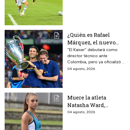
¿Quién es Rafael
Márquez, el nuevo
entrenador de la
“El Kaiser” debutará como
director técnico ante
Selección Mexicana
Colombia, pero ya oficializó la
que debutará con
fecha de su primer encuentro
04 agosto, 2026
Colombia, Perú y
contra Estados Unidos, el
EUA?
máximo rival de la zona para
México
Muere la atleta
Natasha Ward,
promesa del atletismo
04 agosto, 2026
mundial a los 21 años
de edad