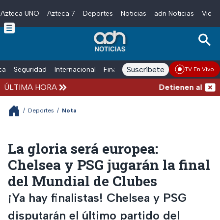
Azteca UNO
Azteca 7
Deportes
Noticias
adn Noticias
Video
Skip to main content
Suscríbete
ica
Seguridad
Internacional
Finanzas
adn Noticias Radio
Esp
TV En Vivo
ÚLTIMA HORA
Detienen al exgob
/
Deportes
/
Nota
La gloria será europea:
Chelsea y PSG jugarán la final
del Mundial de Clubes
¡Ya hay finalistas! Chelsea y PSG
disputarán el último partido del