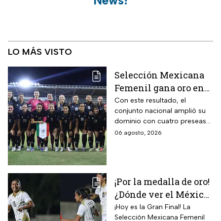
News!
LO MÁS VISTO
Selección Mexicana
Femenil gana oro en
Juegos
Con este resultado, el
conjunto nacional amplió su
Centroamericanos; el
dominio con cuatro preseas
camino de México a la
doradas de forma
06 agosto, 2026
gloria
consecutiva
¡Por la medalla de oro!
¿Dónde ver el México
vs Colombia Femenil?
¡Hoy es la Gran Final! La
Selección Mexicana Femenil
Así puedes seguir la