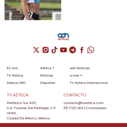
Cuenta de X / Twitter (se abre en una nuev
Cuenta de Instagram (se abre en una n
Cuenta de TikTok (se abre en una
Cuenta de YouTube (se abre 
Cuenta de Telegram (se a
Cuenta de Facebook 
Cuenta de Whats
En vivo
Azteca 7
adn Noticias
TV Azteca
Noticias
a más +
Azteca UNO
Deportes
TV Azteca Internacional
TV AZTECA
CONTACTO
Periférico Sur 4121,
contacto@tvazteca.com
Col. Fuentes Del Pedregal, C.P.
55 1720 1313
|
Conmutador
14140,
Ciudad De México, México.