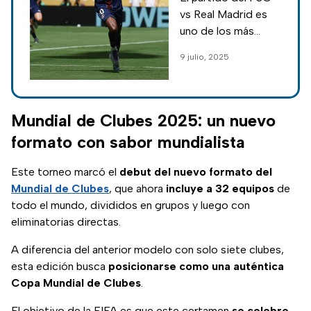
de la semifinal
vs Real Madrid es
del Mundial de
uno de los más
Clubes 2025 hoy
esperados del
9 julio, 2025
9 de julio
Mundial de Clubes,
donde el actual
campeón de
Champions League
Mundial de Clubes 2025: un nuevo
busca dar la
formato con sabor mundialista
sorpresa.
Este torneo marcó el
debut del nuevo formato del
Mundial de Clubes
, que ahora
incluye a 32 equipos
de
todo el mundo, divididos en grupos y luego con
eliminatorias directas.
A diferencia del anterior modelo con solo siete clubes,
esta edición busca
posicionarse como una auténtica
Copa Mundial de Clubes
.
El objetivo de la FIFA es que este certamen
se celebre