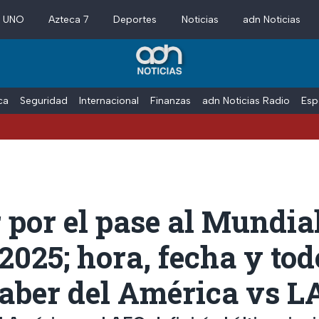
a UNO
Azteca 7
Deportes
Noticias
adn Noticias
ica
Seguridad
Internacional
Finanzas
adn Noticias Radio
Esp
 por el pase al Mundia
2025; hora, fecha y tod
saber del América vs L