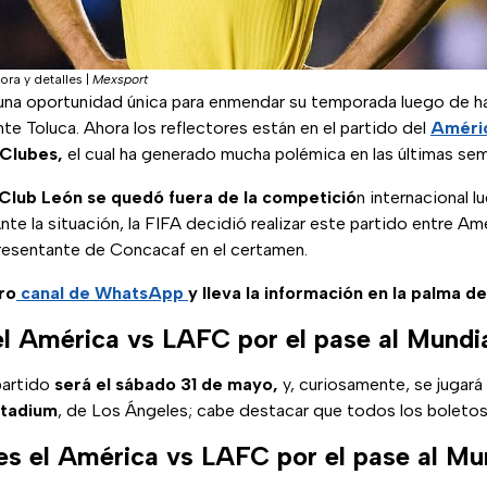
ora y detalles
|
Mexsport
 una oportunidad única para enmendar su temporada luego de hab
te Toluca. Ahora los reflectores están en el partido del
Améri
 Clubes,
el cual ha generado mucha polémica en las últimas se
Club León se quedó fuera de la competició
n internacional l
nte la situación, la FIFA decidió realizar este partido entre A
presentante de Concacaf en el certamen.
ro
canal de WhatsApp
y lleva la información en la palma d
l América vs LAFC por el pase al Mundi
partido
será el sábado 31 de mayo,
y, curiosamente, se jugará
Stadium
, de Los Ángeles; cabe destacar que todos los boletos
es el América vs LAFC por el pase al Mu