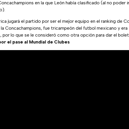
a Concachampions en la que León había clasificado (al no poder ir 
o).
rica jugará el partido por ser el mejor equipo en el ranking de C
r la Concachampions, fue tricampeón del futbol mexicano y era
a, por lo que se le consideró como otra opción para dar el bolet
r el pase al Mundial de Clubes