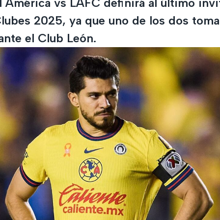
l América vs LAFC definirá al último invi
lubes 2025, ya que uno de los dos tomará
ante el Club León.