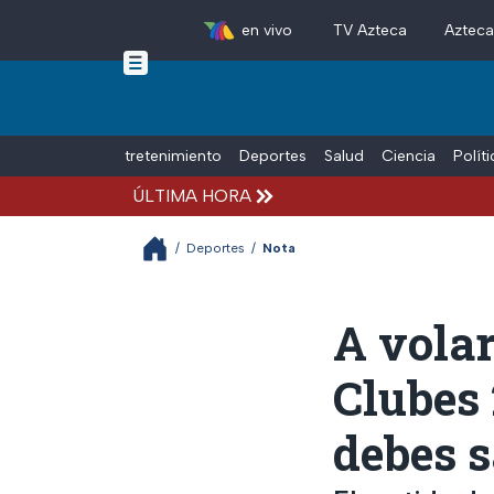
en vivo
TV Azteca
Aztec
Skip to main content
Tiempo Libre
Entretenimiento
Deportes
Salud
Ciencia
Polít
ÚLTIMA HORA
/
Deportes
/
Nota
A volar
Clubes 
debes 