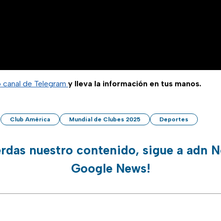
o canal de Telegram
y lleva la información en tus manos.
Club América
Mundial de Clubes 2025
Deportes
erdas nuestro contenido, sigue a adn N
Google News!