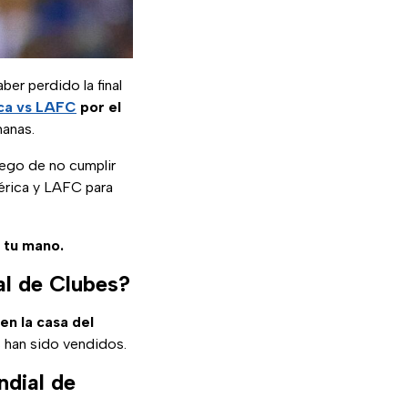
er perdido la final
ca vs LAFC
por el
manas.
uego de no cumplir
mérica y LAFC para
e tu mano.
al de Clubes?
en la casa del
 han sido vendidos.
ndial de