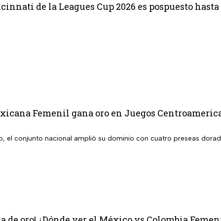
cinnati de la Leagues Cup 2026 es pospuesto hasta
xicana Femenil gana oro en Juegos Centroamerican
o, el conjunto nacional amplió su dominio con cuatro preseas dora
la de oro! ¿Dónde ver el México vs Colombia Femen