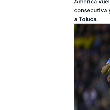
América vuelv
consecutiva 
a Toluca.