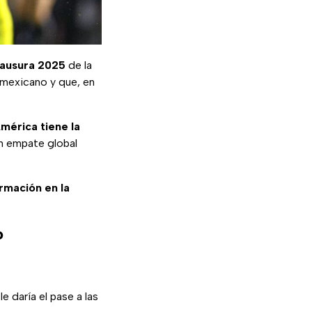
Clausura 2025
de la
l mexicano y que, en
mérica tiene la
un empate global
ormación en la
o
 daría el pase a las