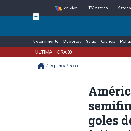
en vivo
TV Azteca
Aztec
Skip to main content
Tiempo Libre
Entretenimiento
Deportes
Salud
Ciencia
Polít
ÚLTIMA HORA
/
Deportes
/
Nota
Améric
semifin
goles d