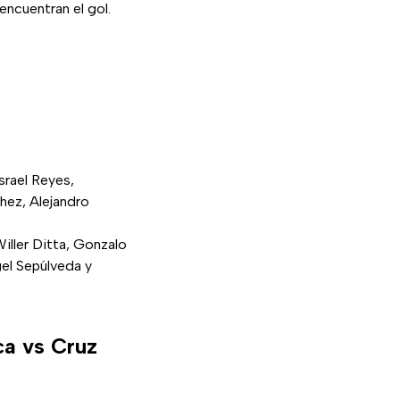
encuentran el gol.
Israel Reyes,
hez, Alejandro
iller Ditta, Gonzalo
gel Sepúlveda y
ca vs Cruz