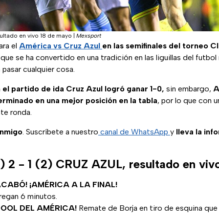
sultado en vivo 18 de mayo
|
Mexsport
ara el
América vs Cruz Azul
en las semifinales del torneo 
que se ha convertido en una tradición en las liguillas del futbo
 pasar cualquier cosa.
 el partido de ida Cruz Azul logró ganar 1-0,
sin embargo,
A
erminado en una mejor posición en la tabla
, por lo que con 
nte ronda.
onmigo
. Suscríbete a nuestro
canal de WhatsApp
y
lleva la inf
2 - 1 (2) CRUZ AZUL, resultado en viv
 ACABÓ! ¡AMÉRICA A LA FINAL!
regan 6 minutos.
OOL DEL AMÉRICA!
Remate de Borja en tiro de esquina que le