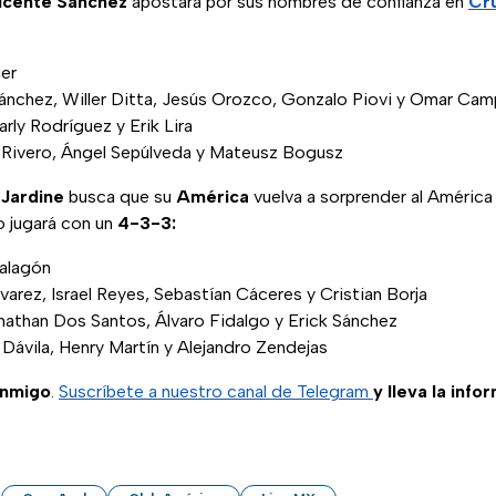
icente Sánchez
apostará por sus hombres de confianza en
Cru
ier
ánchez, Willer Ditta, Jesús Orozco, Gonzalo Piovi y Omar Ca
ly Rodríguez y Erik Lira
o Rivero, Ángel Sepúlveda y Mateusz Bogusz
Jardine
busca que su
América
vuelva a sorprender al América
o jugará con un
4-3-3:
Malagón
varez, Israel Reyes, Sebastían Cáceres y Cristian Borja
than Dos Santos, Álvaro Fidalgo y Erick Sánchez
 Dávila, Henry Martín y Alejandro Zendejas
onmigo
.
Suscríbete a nuestro canal de Telegram
y lleva la info