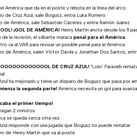
el América que da en el poste y rebota en la línea del arco.
o de Cruz Azul; sale Bogusz, entra Luka Romero
o de América; sale Sebastián Cáceres y entra Ramón Juárez
OOL! ¡GOL DE AMÉRICA!
Henry Martín anota desde los 11 pa
de la revisión, el silbante maraca
penal para el América
.
tro va al VAR para revisar un posible penal para el América.
o de América; salen Víctor Dávila y Jonathan Dos Santos, entr
OOOOOOOOOOOOL DE CRUZ AZUL! ‘
Lolo’ Faravelli remat
al.
zul ha mejorado y tiene un disparo de Bogusz que pasa por arri
mienza la segunda parte!
América necesita un gol para avanza
acaba el primer tiempo!
ragan 2 minutos.
ca se queda cerca otra vez.
Azul responde con una jugada que Bogusz no puede rematar.
o de Henry Martín que va al poste.