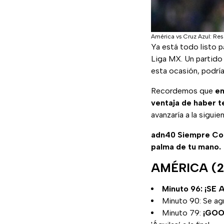
América vs Cruz Azul: Re
Ya está todo listo p
Liga MX. Un partido 
esta ocasión, podría
Recordemos que
en
ventaja de haber t
avanzaría a la siguie
adn40 Siempre C
palma de tu mano.
AMÉRICA (2) 
Minuto 96: ¡SE
Minuto 90: Se ag
Minuto 79:
¡GOO