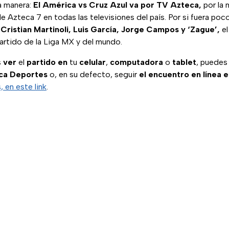
a manera:
El América vs Cruz Azul va por TV Azteca,
por la 
e Azteca 7 en todas las televisiones del país. Por si fuera poco
Cristian Martinoli, Luis García, Jorge Campos y ‘Zague’,
el
artido de la Liga MX y del mundo.
s
ver
el
partido
en
tu
celular
,
computadora
o
tablet
, puedes
eca Deportes
o, en su defecto, seguir
el encuentro en línea e
 en este link
.