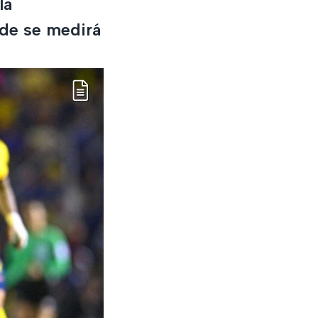
la
nde se medirá