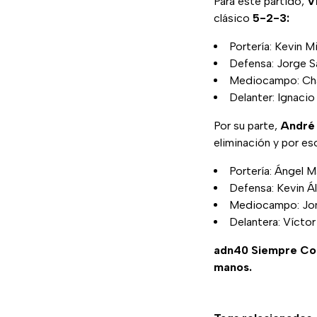
Para este partido,
V
clásico
5-2-3:
Portería: Kevin M
Defensa: Jorge S
Mediocampo: Char
Delanter: Ignaci
Por su parte,
André
eliminación y por es
Portería: Ángel 
Defensa: Kevin Ál
Mediocampo: Jona
Delantera: Víctor
adn40 Siempre C
manos.