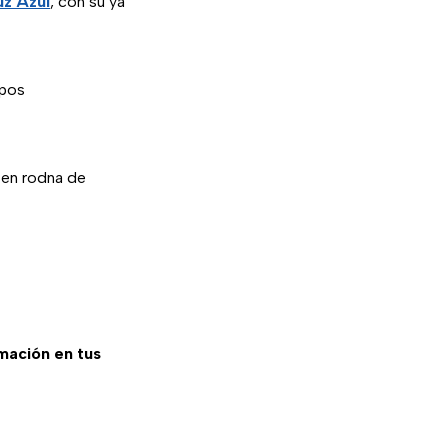
z Azul
, con su ya
mpos
 en rodna de
rmación en tus