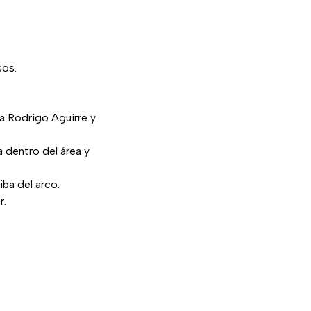
sos.
a Rodrigo Aguirre y
a dentro del área y
ba del arco.
r.