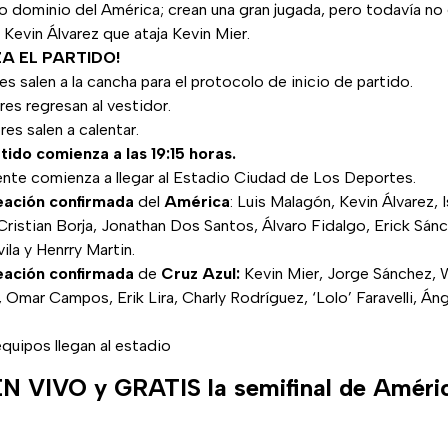
 dominio del América; crean una gran jugada, pero todavía no 
 Kevin Álvarez que ataja Kevin Mier.
ZA EL PARTIDO!
es salen a la cancha para el protocolo de inicio de partido.
res regresan al vestidor.
res salen a calentar.
rtido comienza a las 19:15 horas.
gente comienza a llegar al Estadio Ciudad de Los Deportes.
eación
confirmada
del
América
: Luis Malagón, Kevin Álvarez, 
ristian Borja, Jonathan Dos Santos, Álvaro Fidalgo, Erick Sánc
ila y Henrry Martin.
eación
confirmada
de
Cruz Azul:
Kevin Mier, Jorge Sánchez, W
 Omar Campos, Erik Lira, Charly Rodríguez, ‘Lolo’ Faravelli, Án
equipos llegan al estadio
N VIVO y GRATIS la semifinal de Améri