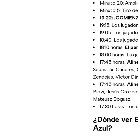
Minuto 20: Amplio
Minuto 5: Tiro de
19:22: ¡COMIEN
19:15: Los jugador
19:05: Los jugado
18:40: Los jugado
18:10 horas:
El pa
18:00 horas: La 
17:45 horas:
Alin
Sebastián Cáceres, C
Zendejas, Víctor Dáv
17:45 horas:
Alin
Piovi, Jesús Orozco,
Mateusz Bogusz.
17:30 horas: Los 
¿Dónde ver E
Azul?