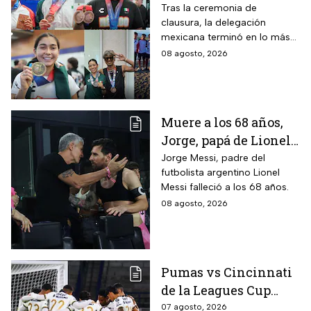
medallas en los
Tras la ceremonia de
clausura, la delegación
Juegos
mexicana terminó en lo más
Centroamericanos
alto del medallero
08 agosto, 2026
2026 e impone récords
Muere a los 68 años,
Jorge, papá de Lionel
Messi
Jorge Messi, padre del
futbolista argentino Lionel
Messi falleció a los 68 años.
08 agosto, 2026
Pumas vs Cincinnati
de la Leagues Cup
2026 es pospuesto
07 agosto, 2026