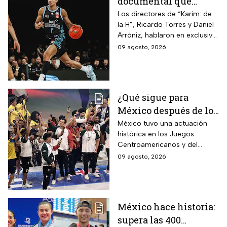
documental que
cuenta el camino del
Los directores de “Karim: de
la H”, Ricardo Torres y Daniel
joven de Hermosillo
Arróniz, hablaron en exclusiva
que llegó a la NBA
con adn Noticias sobre cómo
09 agosto, 2026
documentaron el camino del
mexicano desde Hermosillo,
Sonora, hasta la NBA
¿Qué sigue para
México después de los
Juegos
México tuvo una actuación
histórica en los Juegos
Centroamericanos
Centroamericanos y del
2026?
Caribe 2026 y dejó atrás su
09 agosto, 2026
marcha de Mayagüez 2010
México hace historia:
supera las 400