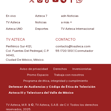
En vivo
Azteca 7
adn Noticias
TV Azteca
Noticias
a más +
Azteca UNO
Deportes
TV Azteca Internacional
TV AZTECA
CONTACTO
Periférico Sur 4121,
contacto@tvazteca.com
Col. Fuentes Del Pedregal, C.P.
55 1720 1313
|
Conmutador
14140,
Ciudad De México, México.
Aviso de privacidad
Derechos
Inversionistas
Promo Espacio
Trabaja con nosotros
Programa de ética, integridad y cumplimiento
Defensor de Audiencias y Código de Ética de Televisión
Azteca III y Televisora del Valle de México
TV Azteca, M.R. & ©, TV Azteca, S.A.B. de C.V. Todos los derechos
reservados, 2025.