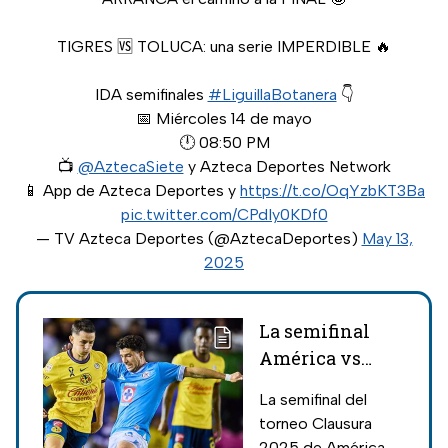
TIGRES 🆚 TOLUCA: una serie IMPERDIBLE 🔥
IDA semifinales
#LiguillaBotanera
👇
📅 Miércoles 14 de mayo
🕛 08:50 PM
📺
@AztecaSiete
y Azteca Deportes Network
📱 App de Azteca Deportes y
https://t.co/OqYzbKT3Ba
pic.twitter.com/CPdIy0KDf0
— TV Azteca Deportes (@AztecaDeportes)
May 13,
2025
La semifinal
América vs
Cruz Azul va
La semifinal del
por TV Azteca;
torneo Clausura
el Clásico Joven
2025 de América vs