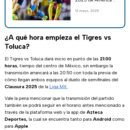
será narrado por
Cruz Azul será uno
13 mayo, 2025
Martinoli y Luis
de los partidos más
García
importantes del año
y se podrá disfrutar
en TV Azteca.
¿A qué hora empieza el Tigres vs
Toluca?
El Tigres vs Toluca dará inicio en punto de las
21:00
horas
, tiempo del centro de México, sin embargo la
transmisión arrancará a las 20:50 con toda la previa de
cómo llegan ambos equipos al duelo de semifinales del
Clausura 2025
de la
Liga MX.
Vale la pena mencionar que la transmisión del partido
también se podrá seguir en el horario antes mencionado a
través de la plataforma web y la app de
Azteca
Deportes,
la cual se encuentra tanto para
Android
como
para
Apple
.