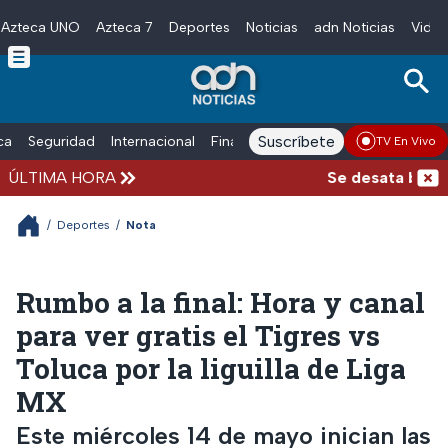
Azteca UNO
Azteca 7
Deportes
Noticias
adn Noticias
Video
Skip to main content
Suscríbete
ica
Seguridad
Internacional
Finanzas
adn Noticias Radio
Esp
TV En Vivo
ÚLTIMA HORA
Se desata balacer
/
Deportes
/
Nota
Rumbo a la final: Hora y canal
para ver gratis el Tigres vs
Toluca por la liguilla de Liga
MX
Este miércoles 14 de mayo inician las