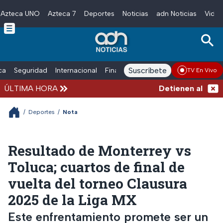
Azteca UNO
Azteca 7
Deportes
Noticias
adn Noticias
Video
Skip to main content
Suscríbete
ica
Seguridad
Internacional
Finanzas
adn Noticias Radio
Esp
TV En Vivo
ÚLTIMA HORA
Detienen al exgobe
/
Deportes
/
Nota
Resultado de Monterrey vs
Toluca; cuartos de final de
vuelta del torneo Clausura
2025 de la Liga MX
Este enfrentamiento promete ser un