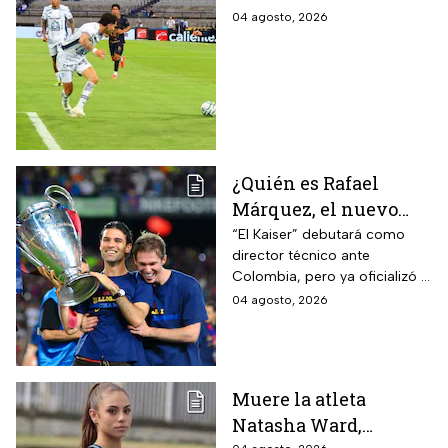
FC en el inicio de la
04 agosto, 2026
Leagues Cup 2026
¿Quién es Rafael
Márquez, el nuevo
entrenador de la
“El Kaiser” debutará como
director técnico ante
Selección Mexicana
Colombia, pero ya oficializó la
que debutará con
fecha de su primer encuentro
04 agosto, 2026
Colombia, Perú y
contra Estados Unidos, el
EUA?
máximo rival de la zona para
México
Muere la atleta
Natasha Ward,