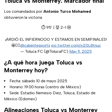
Toluca vs Monterrey: Marcador final
Los comandados por
Antonio Turco Mohamed
obtuvieron la victoria.
⏱ 95’ | 👹 2-1 Ⓜ️
¡ARDIÓ EL INFIERNOOO Y ESTAMOS EN SEMIFINALES!
🤩❤️‍🔥
@calientesports
pic.twitter.com/xi20L8tnuc
— Toluca FC (@TolucaFC)
May 11, 2025
¿A qué hora juega Toluca vs
Monterrey hoy?
Fecha: sábado 10 de mayo 2025
Horario: 19:00 horas (centro de México)
Sede: Estadio Nemesio Diez, Toluca, Estado de
México (Edomex)
Alineaciones Toluca vs Monterrey