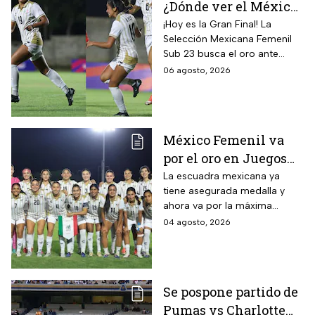
¿Dónde ver el México
vs Colombia Femenil?
¡Hoy es la Gran Final! La
Selección Mexicana Femenil
Así puedes seguir la
Sub 23 busca el oro ante
Gran Final EN VIVO
Colombia en los Juegos
06 agosto, 2026
Centroamericanos y del
Caribe Santo Domingo 2026.
México Femenil va
por el oro en Juegos
Centroamericanos; ya
La escuadra mexicana ya
tiene asegurada medalla y
conoce a su rival
ahora va por la máxima
presea en los Juegos
04 agosto, 2026
Centroamericanos
Se pospone partido de
Pumas vs Charlotte