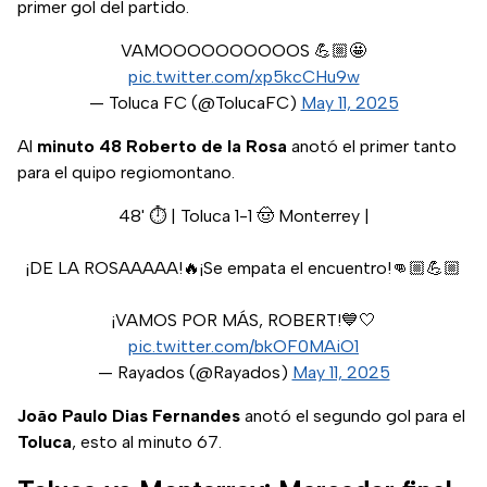
primer gol del partido.
VAMOOOOOOOOOOS 💪🏼🤩
pic.twitter.com/xp5kcCHu9w
— Toluca FC (@TolucaFC)
May 11, 2025
Al
minuto 48 Roberto de la Rosa
anotó el primer tanto
para el quipo regiomontano.
48' ⏱️ | Toluca 1-1 🤠 Monterrey |
¡DE LA ROSAAAAA!🔥¡Se empata el encuentro!👊🏼💪🏼
¡VAMOS POR MÁS, ROBERT!💙🤍
pic.twitter.com/bkOF0MAiO1
— Rayados (@Rayados)
May 11, 2025
João Paulo Dias Fernandes
anotó el segundo gol para el
Toluca
, esto al minuto 67.