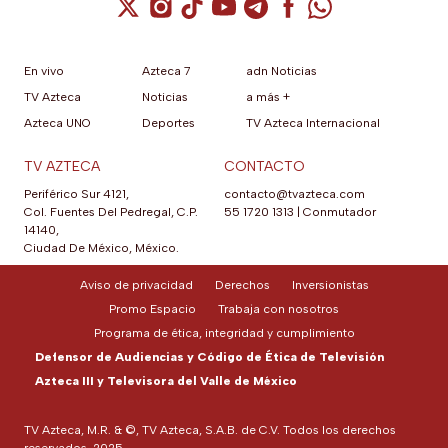
Cuenta de X / Twitter (se abre en una nuev
Cuenta de Instagram (se abre en una n
Cuenta de TikTok (se abre en una
Cuenta de YouTube (se abre 
Cuenta de Telegram (se a
Cuenta de Facebook 
Cuenta de Whats
En vivo
Azteca 7
adn Noticias
TV Azteca
Noticias
a más +
Azteca UNO
Deportes
TV Azteca Internacional
TV AZTECA
CONTACTO
Periférico Sur 4121,
contacto@tvazteca.com
Col. Fuentes Del Pedregal, C.P.
55 1720 1313
|
Conmutador
14140,
Ciudad De México, México.
Aviso de privacidad
Derechos
Inversionistas
Promo Espacio
Trabaja con nosotros
Programa de ética, integridad y cumplimiento
Defensor de Audiencias y Código de Ética de Televisión
Azteca III y Televisora del Valle de México
TV Azteca, M.R. & ©, TV Azteca, S.A.B. de C.V. Todos los derechos