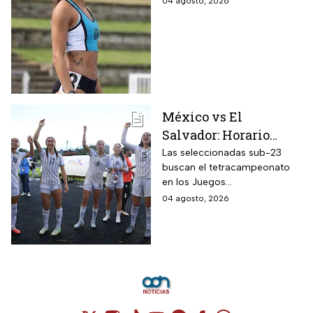
promesa del atletismo
04 agosto, 2026
mundial a los 21 años
de edad
México vs El
Salvador: Horario
oficial y dónde ver la
Las seleccionadas sub-23
buscan el tetracampeonato
semifinal de la
en los Juegos
femenil en los Juegos
Centroamericanos y del
04 agosto, 2026
Centroamericanos
Caribe 2026; te contamos
2026
todos los detalles