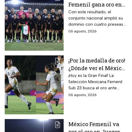
Femenil gana oro en
Juegos
Con este resultado, el
conjunto nacional amplió su
Centroamericanos; el
dominio con cuatro preseas
camino de México a la
doradas de forma
06 agosto, 2026
gloria
consecutiva
¡Por la medalla de oro!
¿Dónde ver el México
vs Colombia Femenil?
¡Hoy es la Gran Final! La
Selección Mexicana Femenil
Así puedes seguir la
Sub 23 busca el oro ante
Gran Final EN VIVO
Colombia en los Juegos
06 agosto, 2026
Centroamericanos y del
Caribe Santo Domingo 2026.
México Femenil va
por el oro en Juegos