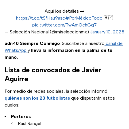
Aquí los detalles ➡️
https://t.co/tSfHau9asc
#PorMéxicoTodo
🇲🇽
pic.twitter.com/TwAmOchGq7
— Selección Nacional (@miseleccionmx)
January 10, 2025
adn40 Siempre Conmigo
. Suscríbete a nuestro
canal de
WhatsApp
y
lleva la información en la palma de tu
mano.
Lista de convocados de Javier
Aguirre
Por medio de redes sociales, la selección informó
quiénes son los 23 futbolistas
que disputarán estos
duelos:
Porteros
Raúl Rangel