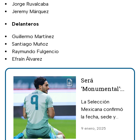
Jorge Ruvalcaba
Jeremy Márquez
Delanteros
Guillermo Martínez
Santiago Muñoz
Raymundo Fulgencio
Efraín Álvarez
Será
‘Monumental’:
Selección
La Selección
Mexicana
Mexicana confirmó
confirma juego
la fecha, sede y
ante River Plate
horario del partido
9 enero, 2025
en enero 2025
amistoso que
tendrán ante River