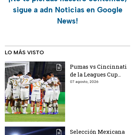
sigue a adn Noticias en Google
News!
LO MÁS VISTO
Pumas vs Cincinnati
de la Leagues Cup
2026 es pospuesto
07 agosto, 2026
hasta nuevo aviso
Selección Mexicana