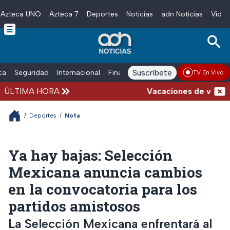
Azteca UNO
Azteca 7
Deportes
Noticias
adn Noticias
Video
Skip to main content
Suscríbete
ica
Seguridad
Internacional
Finanzas
adn Noticias Radio
Esp
TV En Vivo
ÚLTIMA HORA
Vacaciones de verano com
/
Deportes
/
Nota
Ya hay bajas: Selección
Mexicana anuncia cambios
en la convocatoria para los
partidos amistosos
La Selección Mexicana enfrentará al