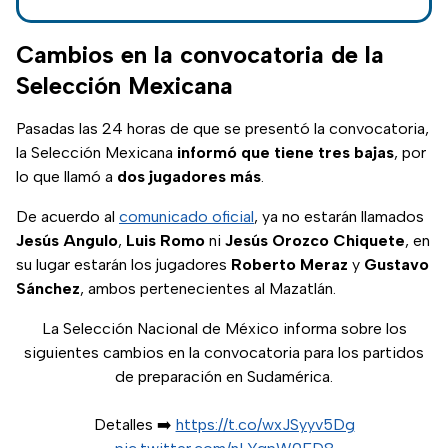
Plate en Argentina
en este mismo
Cambios en la convocatoria de la
enero de 2025.
Selección Mexicana
Pasadas las 24 horas de que se presentó la convocatoria,
la Selección Mexicana
informó que tiene tres bajas
, por
lo que llamó a
dos jugadores más
.
De acuerdo al
comunicado oficial
, ya no estarán llamados
Jesús Angulo
,
Luis Romo
ni
Jesús Orozco Chiquete
, en
su lugar estarán los jugadores
Roberto Meraz
y
Gustavo
Sánchez
, ambos pertenecientes al Mazatlán.
La Selección Nacional de México informa sobre los
siguientes cambios en la convocatoria para los partidos
de preparación en Sudamérica.
Detalles ➡️
https://t.co/wxJSyyv5Dg