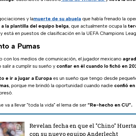
ociaciones y la
muerte de su abuela
que había frenado la oper
 a la plantilla del equipo belga
, que actualmente ocupa la
ter
y está en puestos de clasificación en la UEFA Champions Leag
nto a Pumas
o con los medios de comunicación, el jugador mexicano
agrad
 salir a cumplir su sueño y
confiar en él cuando lo fichó en 2
o e ir a jugar a Europa
es un sueño que tengo desde pequeñ
umas
, porque me brindó la oportunidad cuando nadie
confió en
presó.
 va a llevar "toda la vida" el lema de ser
“Re-hecho en CU”.
Revelan fecha en que el "Chino" Huerta
con su nuevo equipo Anderlecht