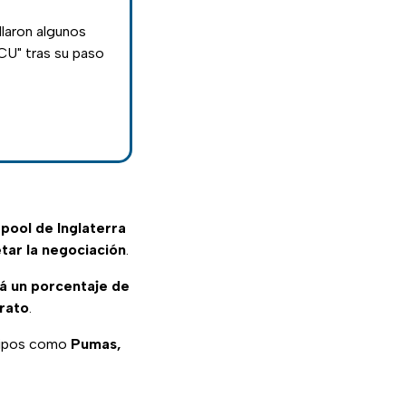
llaron algunos
CU" tras su paso
rpool de Inglaterra
tar la negociación
.
 un porcentaje de
trato
.
quipos como
Pumas,