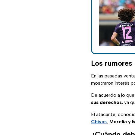
Los rumores 
En las pasadas vent
mostraron interés p
De acuerdo a lo qu
sus derechos
, ya q
El atacante, conoci
Chivas
, Morelia y 
¿Cuándo debu