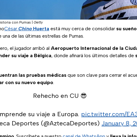
historia con Pumas
|
Getty
no
César
Chino
Huerta
está muy cerca de consolidar
su sueño
e una de las últimas estrellas de Pumas.
ro, el jugador arribó al
Aeropuerto Internacional de la Ciu
der su viaje a Bélgica
, donde afinará los últimos detalles de
uentran las pruebas médicas
que son clave para cerrar el acu
ar con su nuevo equipo
.
Rehecho en CU 😎
mprende su viaje a Europa.
pic.twitter.com/E
eca Deportes (@AztecaDeportes)
January 8, 
onmigo
. Suscríbete a nuestro
canal de WhatsApp
y
lleva la inf