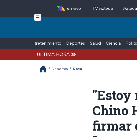
en vivo
TV Azteca
Aztec
Skip to main content
Tiempo Libre
Entretenimiento
Deportes
Salud
Ciencia
Polít
ÚLTIMA HORA
/
Deportes
/
Nota
"Estoy
Chino H
firmar 