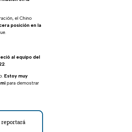
ación, el Chino
cera posición en la
ue.
eció al equipo del
022
.
o.
Estoy muy
 mí
para demostrar
 reportará