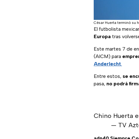
César Huerta terminó su 
El futbolista mexica
Europa
tras volvers
Este martes 7 de ene
(AICM) para
empren
Anderlecht
.
Entre estos,
se enc
pasa,
no podrá firm
Chino Huerta e
— TV Azt
adn40 Siempre C