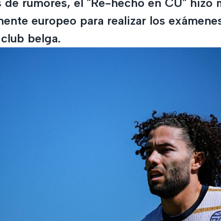
 de rumores, el "Re-hecho en CU" hizo 
tinente europeo para realizar los exámen
club belga.