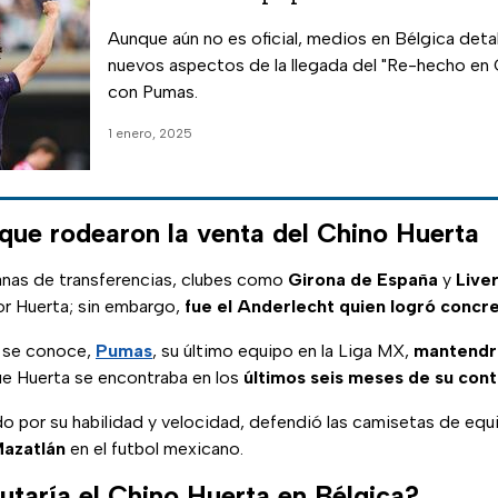
Aunque aún no es oficial, medios en Bélgica deta
nuevos aspectos de la llegada del "Re-hecho en 
con Pumas.
1 enero, 2025
que rodearon la venta del Chino Huerta
anas de transferencias, clubes como
Girona de España
y
Live
or Huerta; sin embargo,
fue el Anderlecht quien logró concre
e se conoce,
Pumas
, su último equipo en la Liga MX,
mantendrá
ue Huerta se encontraba en los
últimos seis meses de su con
do por su habilidad y velocidad, defendió las camisetas de e
Mazatlán
en el futbol mexicano.
taría el Chino Huerta en Bélgica?