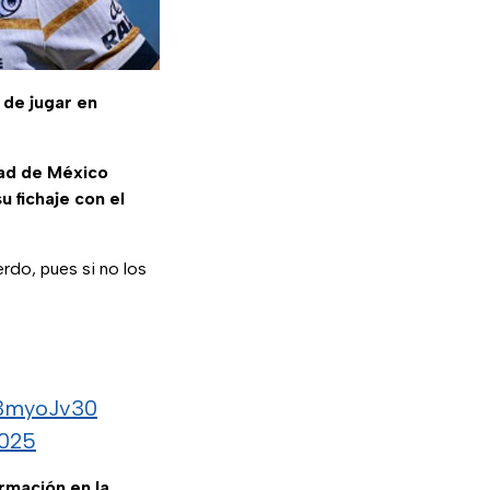
 de jugar en
dad de México
su fichaje con el
erdo, pues si no los
A3myoJv30
2025
ormación en la