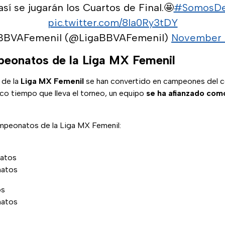
así se jugarán los Cuartos de Final.🤩
#SomosDes
pic.twitter.com/8Ia0Ry3tDY
BBVAFemenil (@LigaBBVAFemenil)
November 
peonatos de la Liga MX Femenil
 de la
Liga MX Femenil
se han convertido en campeones del c
co tiempo que lleva el torneo, un equipo
se ha afianzado com
campeonatos de la Liga MX Femenil:
atos
natos
os
natos