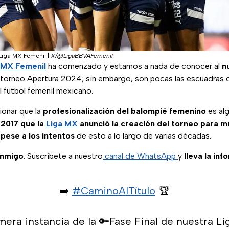
 Liga MX Femenil
|
X/@LigaBBVAFemenil
ga MX Femenil
ha comenzado y estamos a nada de conocer al
n
 torneo Apertura 2024; sin embargo, son pocas las escuadras 
 el futbol femenil mexicano.
onar que la
profesionalización del balompié femenino
es alg
n
2017 que la
Liga MX
anunció la creación del torneo para m
 pese a los intentos
de esto a lo largo de varias décadas.
onmigo
. Suscríbete a nuestro
canal de WhatsApp
y
lleva la inf
➡️
#CaminoAlTítulo
🏆
imera instancia de la 🔑Fase Final de nuestra 