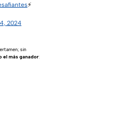
afiantes
⚡️
4, 2024
ertamen; sin
o el más ganador
: