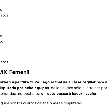
os
natos
os
to
natos
 MX Femenil
orneo Apertura 2024 llegó al final de su fase regular
para
d
isputada por ocho equipos
, de los cuales sólo cuatro han po
erioridad; no obstante,
el resto buscará hacer hazaña
.
iguilla son los cuartos de final y así se disputarán: