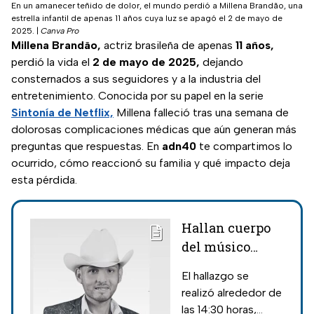
En un amanecer teñido de dolor, el mundo perdió a Millena Brandão, una
estrella infantil de apenas 11 años cuya luz se apagó el 2 de mayo de
2025.
|
Canva Pro
Millena Brandão,
actriz brasileña de apenas
11 años,
perdió la vida el
2 de mayo de 2025,
dejando
consternados a sus seguidores y a la industria del
entretenimiento. Conocida por su papel en la serie
Sintonía de Netflix,
Millena falleció tras una semana de
dolorosas complicaciones médicas que aún generan más
preguntas que respuestas. En
adn40
te compartimos lo
ocurrido, cómo reaccionó su familia y qué impacto deja
esta pérdida.
Hallan cuerpo
del músico
Ramón Eduardo
El hallazgo se
Zárate en fosa
realizó alrededor de
clandestina de
las 14:30 horas,