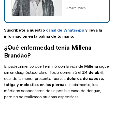
Sonora
gracias a un reporte
3 mayo, 2025
anónimo que recibió
el colectivo
Rastreadoras de
Ciudad Obregón.
Suscríbete a nuestro
canal de WhatsApp
y lleva la
información en la palma de tu mano.
¿Qué enfermedad tenía Millena
Brandão?
El padecimiento que terminó con la vida de
Millena
sigue
sin un diagnóstico claro. Todo comenzó el
24 de abril,
cuando la menor presentó fuertes
dolores de cabeza,
fatiga y molestias en las piernas.
Inicialmente, los
médicos sospecharon de un posible caso de dengue,
pero no se realizaron pruebas específicas.