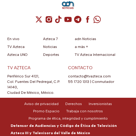
Cuenta de X / Twitter (se abre en una nuev
Cuenta de Instagram (se abre en una n
Cuenta de TikTok (se abre en una
Cuenta de YouTube (se abre 
Cuenta de Telegram (se a
Cuenta de Facebook 
Cuenta de Whats
En vivo
Azteca 7
adn Noticias
TV Azteca
Noticias
a más +
Azteca UNO
Deportes
TV Azteca Internacional
TV AZTECA
CONTACTO
Periférico Sur 4121,
contacto@tvazteca.com
Col. Fuentes Del Pedregal, C.P.
55 1720 1313
|
Conmutador
14140,
Ciudad De México, México.
Aviso de privacidad
Derechos
Inversionistas
Promo Espacio
Trabaja con nosotros
Programa de ética, integridad y cumplimiento
Defensor de Audiencias y Código de Ética de Televisión
Azteca III y Televisora del Valle de México