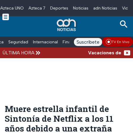
Azteca UNO
Azteca 7
Deportes
Noticias
adn Noticias
Video
Skip to main content
Suscríbete
ica
Seguridad
Internacional
Finanzas
adn Noticias Radio
Esp
TV En Vivo
ÚLTIMA HORA
Vacaciones de verano 
Muere estrella infantil de
Sintonía de Netflix a los 11
años debido a una extraña