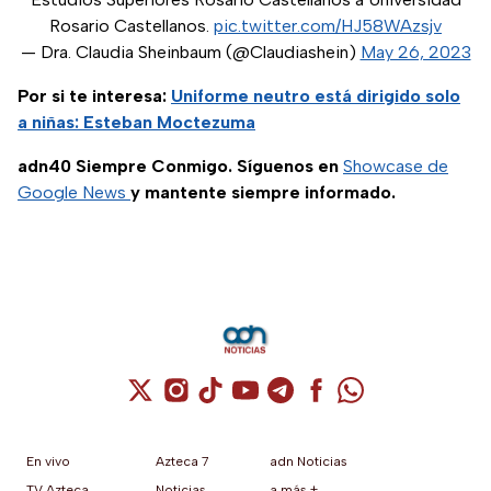
Rosario Castellanos.
pic.twitter.com/HJ58WAzsjv
— Dra. Claudia Sheinbaum (@Claudiashein)
May 26, 2023
Por si te interesa:
Uniforme neutro está dirigido solo
a niñas: Esteban Moctezuma
adn40 Siempre Conmigo. Síguenos en
Showcase de
Google News
y mantente siempre informado.
Cuenta de X / Twitter (se abre en una nuev
Cuenta de Instagram (se abre en una n
Cuenta de TikTok (se abre en una
Cuenta de YouTube (se abre 
Cuenta de Telegram (se a
Cuenta de Facebook 
Cuenta de Whats
En vivo
Azteca 7
adn Noticias
TV Azteca
Noticias
a más +