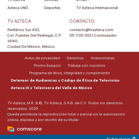
Azteca UNO
Deportes
TV Azteca Internacional
TV AZTECA
CONTACTO
Periférico Sur 4121,
contacto@tvazteca.com
Col. Fuentes Del Pedregal, C.P.
55 1720 1313
|
Conmutador
14140,
Ciudad De México, México.
Aviso de privacidad
Derechos
Inversionistas
Promo Espacio
Trabaja con nosotros
Programa de ética, integridad y cumplimiento
Defensor de Audiencias y Código de Ética de Televisión
Azteca III y Televisora del Valle de México
TV Azteca, M.R. & ©, TV Azteca, S.A.B. de C.V. Todos los derechos
reservados, 2025.
Queda prohibida la reproducción total o parcial sin la autorización
previa, expresa y por escrito de su titular.