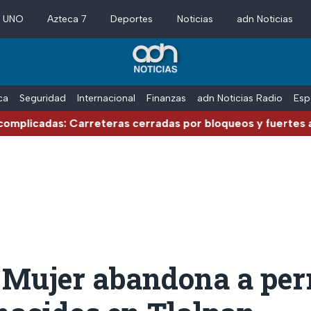
a UNO
Azteca 7
Deportes
Noticias
adn Noticias
ica
Seguridad
Internacional
Finanzas
adn Noticias Radio
Esp
: Carreteras cerradas por bloqueos y fuertes accidentes 
 Mujer abandona a perr