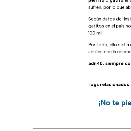
perrito
o
gatito
env
sufren, por lo que ab
Según datos del Inst
gatitos en el país n
100 mil.
Por todo, ello se ha
actúen con la respon
adn40, siempre c
Tags relacionados
¡No te pi