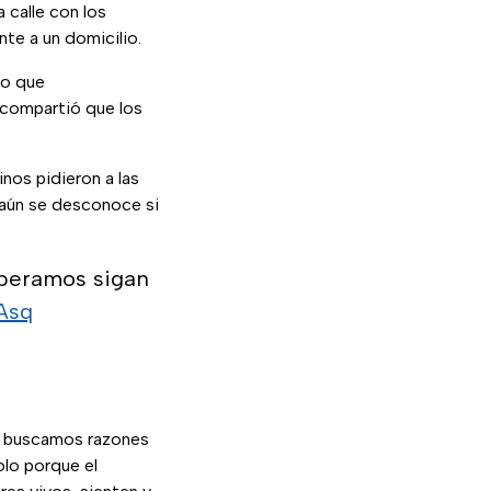
 calle con los
te a un domicilio.
jo que
 compartió que los
nos pidieron a las
n aún se desconoce si
peramos sigan
Asq
i buscamos razones
olo porque el