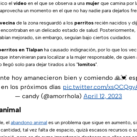
lico el
video
en el que se observa a una
mujer
que camina por la
 aprovecha un momento en el que no hay nadie para dejarlos fren
vecina
de la zona resguardó a los
perritos
recién nacidos y di
encontraban en un delicado estado de salud. Posteriormente,
abían mejorado, sin embargo, seguían bajo ciertos cuidados.
perritos en Tlalpan
ha causado indignación, por lo que los veci
que intervinieran para localizar a la mujer responsable, de quie
 llegó solo para dejar tirados a los "
lomitos
".
nte hoy amanecieron bien y comiendo 🙏💓 es
 en los próximos días
pic.twitter.com/xsQCQgy
— candy (@amorrhola)
April 12, 2023
animal
e, el
abandono animal
es un problema que sigue en aumento, s
cantidad, tal vez falta de espacio, quizá escasos recursos o s