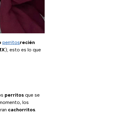
o
perritos
recién
MX
); esto es lo que
os
perritos
que se
 momento, los
eran
cachorritos
.