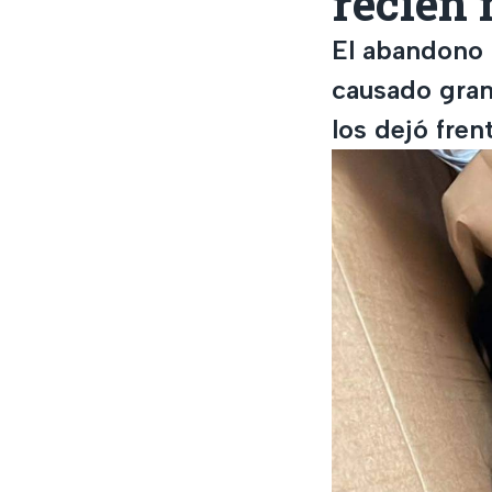
recién 
El abandono 
causado gran
los dejó fren