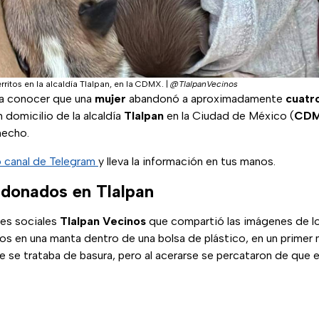
itos en la alcaldía Tlalpan, en la CDMX.
|
@TlalpanVecinos
 a conocer que una
mujer
abandonó a aproximadamente
cuatr
 domicilio de la alcaldía
Tlalpan
en la Ciudad de México (
CD
hecho.
o canal de Telegram
y lleva la información en tus manos.
ndonados en Tlalpan
des sociales
Tlalpan Vecinos
que compartió las imágenes de l
os en una manta dentro de una bolsa de plástico, en un primer
 se trataba de basura, pero al acerarse se percataron de que 