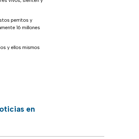
es vivos, sienten y
stos perritos y
damente 16 millones
jos y ellos mismos
oticias en