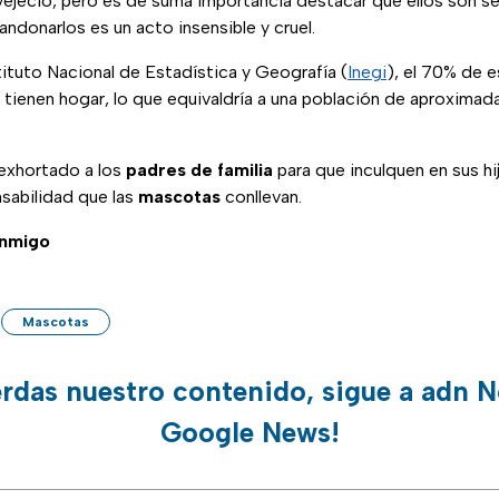
ejeció, pero es de suma importancia destacar que ellos son ser
andonarlos es un acto insensible y cruel.
ituto Nacional de Estadística y Geografía (
Inegi
), el 70% de e
o tienen hogar, lo que equivaldría a una población de aproxima
 exhortado a los
padres de familia
para que inculquen en sus hi
sabilidad que las
mascotas
conllevan.
onmigo
Mascotas
erdas nuestro contenido, sigue a adn N
Google News!